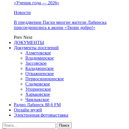
«Ученик года — 2026»
Новости
В преддверии Пасхи многие жители Лабинска
присоединились к акции «Твори добро!»
Prev
Next
ДОКУМЕНТЫ
Документы поселений
Ахметовское
Владимирское
Зассовское
Каладжинское
Отважненское
Первосинюхинское
Сладковское
Упорненское
Харьковское
Чамлыкское
Радио Лабинск 88,6 FM
Онлайн музей
Электронная фотовыставка