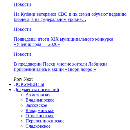
Новости
На Кубани ветеранов СВО и их семьи обучают ведению
бизнеса, а на федеральном уровне…
Новости
Подведены итоги XIX муниципального конкурса
«Ученик года — 2026»
Новости
В преддверии Пасхи многие жители Лабинска
присоединились к акции «Твори добро!»
Prev
Next
ДОКУМЕНТЫ
Документы поселений
Ахметовское
Владимирское
Зассовское
Каладжинское
Отважненское
Первосинюхинское
Сладковское