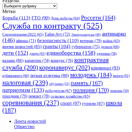
Разделы:
Разделы:
Метки
Россети
(164)
Борьба
(113)
ГТО
(90)
День победы
(64)
Служба по контракту
(525)
антинарко
Спецоперация-2022
(65)
Тайм-Аут
(72)
Электроэнергия
(48)
(146)
безопасность
(110)
ветеран
(79)
афиша
(71)
война
(63)
гранты
(104)
время новостей
(85)
губернатор
(75)
деньги
(66)
единоборства
(158)
дети
(152)
дзюдо
(61)
здоровье
(58)
контрактная
казаки
(86)
карантин
(74)
конкурс
(76)
коронавирус
(202)
служба
(200)
криминал
(93)
молодежь
(184)
легкая атлетика
(80)
кубаньэнерго
(60)
налоги
(61)
налоговая
(239)
память
(167)
обучение
(53)
полиция
(170)
патриотизм
(133)
победители
(67)
помощь
(54)
праздник
(79)
ремонт
(78)
сельское хозяйство
(65)
соревнования
(237)
школа
спорт
(97)
туризм
(87)
(187)
Лента новостей
Общество