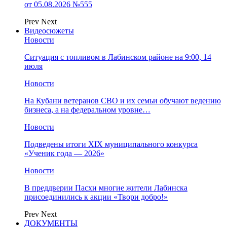
от 05.08.2026 №555
Prev
Next
Видеосюжеты
Новости
Ситуация с топливом в Лабинском районе на 9:00, 14
июля
Новости
На Кубани ветеранов СВО и их семьи обучают ведению
бизнеса, а на федеральном уровне…
Новости
Подведены итоги XIX муниципального конкурса
«Ученик года — 2026»
Новости
В преддверии Пасхи многие жители Лабинска
присоединились к акции «Твори добро!»
Prev
Next
ДОКУМЕНТЫ