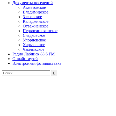
Документы поселений
Ахметовское
Владимирское
Зассовское
Каладжинское
Отважненское
Первосинюхинское
Сладковское
Упорненское
Харьковское
Чамлыкское
Радио Лабинск 88,6 FM
Онлайн музей
Электронная фотовыставка