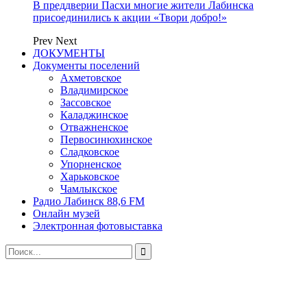
В преддверии Пасхи многие жители Лабинска
присоединились к акции «Твори добро!»
Prev
Next
ДОКУМЕНТЫ
Документы поселений
Ахметовское
Владимирское
Зассовское
Каладжинское
Отважненское
Первосинюхинское
Сладковское
Упорненское
Харьковское
Чамлыкское
Радио Лабинск 88,6 FM
Онлайн музей
Электронная фотовыставка