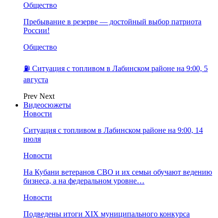
Общество
Пребывание в резерве — достойный выбор патриота
России!
Общество
⛽️ Ситуация с топливом в Лабинском районе на 9:00, 5
августа
Prev
Next
Видеосюжеты
Новости
Ситуация с топливом в Лабинском районе на 9:00, 14
июля
Новости
На Кубани ветеранов СВО и их семьи обучают ведению
бизнеса, а на федеральном уровне…
Новости
Подведены итоги XIX муниципального конкурса