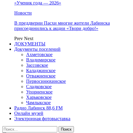
«Ученик года — 2026»
Новости
В преддверии Пасхи многие жители Лабинска
присоединились к акции «Твори добро!»
Prev
Next
ДОКУМЕНТЫ
Документы поселений
Ахметовское
Владимирское
Зассовское
Каладжинское
Отважненское
Первосинюхинское
Сладковское
Упорненское
Харьковское
Чамлыкское
Радио Лабинск 88,6 FM
Онлайн музей
Электронная фотовыставка