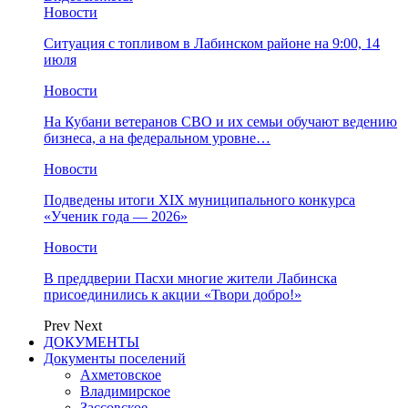
Новости
Ситуация с топливом в Лабинском районе на 9:00, 14
июля
Новости
На Кубани ветеранов СВО и их семьи обучают ведению
бизнеса, а на федеральном уровне…
Новости
Подведены итоги XIX муниципального конкурса
«Ученик года — 2026»
Новости
В преддверии Пасхи многие жители Лабинска
присоединились к акции «Твори добро!»
Prev
Next
ДОКУМЕНТЫ
Документы поселений
Ахметовское
Владимирское
Зассовское