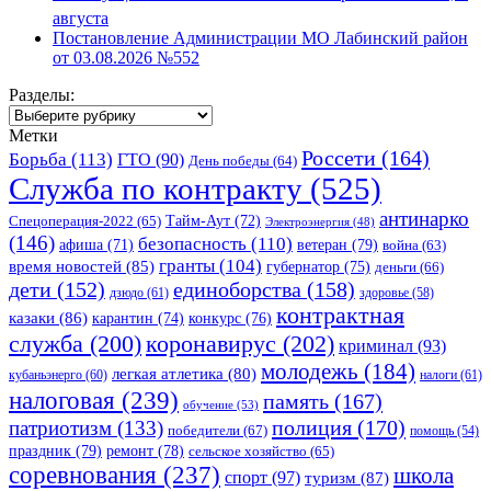
августа
Постановление Администрации МО Лабинский район
от 03.08.2026 №552
Разделы:
Разделы:
Метки
Россети
(164)
Борьба
(113)
ГТО
(90)
День победы
(64)
Служба по контракту
(525)
антинарко
Спецоперация-2022
(65)
Тайм-Аут
(72)
Электроэнергия
(48)
(146)
безопасность
(110)
ветеран
(79)
афиша
(71)
война
(63)
гранты
(104)
время новостей
(85)
губернатор
(75)
деньги
(66)
единоборства
(158)
дети
(152)
дзюдо
(61)
здоровье
(58)
контрактная
казаки
(86)
карантин
(74)
конкурс
(76)
коронавирус
(202)
служба
(200)
криминал
(93)
молодежь
(184)
легкая атлетика
(80)
кубаньэнерго
(60)
налоги
(61)
налоговая
(239)
память
(167)
обучение
(53)
полиция
(170)
патриотизм
(133)
победители
(67)
помощь
(54)
праздник
(79)
ремонт
(78)
сельское хозяйство
(65)
соревнования
(237)
школа
спорт
(97)
туризм
(87)