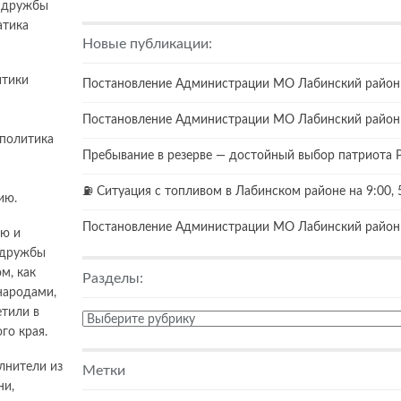
к дружбы
атика
Новые публикации:
итики
Постановление Администрации МО Лабинский район 
Постановление Администрации МО Лабинский район 
 политика
Пребывание в резерве — достойный выбор патриота 
⛽️ Ситуация с топливом в Лабинском районе на 9:00, 
ию.
Постановление Администрации МО Лабинский район 
ию и
 дружбы
м, как
Разделы:
народами,
етили в
Разделы:
го края.
лнители из
Метки
ни,