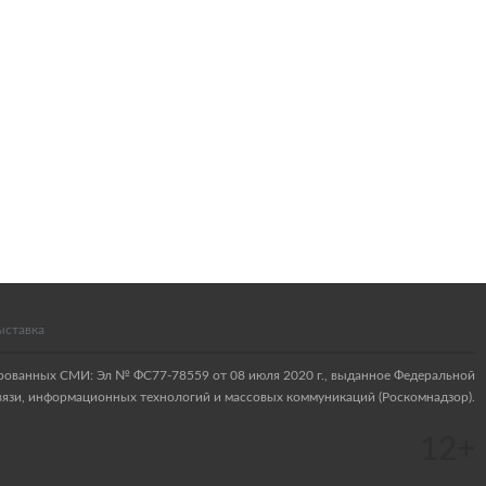
ыставка
ированных СМИ: Эл № ФС77-78559 от 08 июля 2020 г., выданное Федеральной
связи, информационных технологий и массовых коммуникаций (Роскомнадзор).
12+