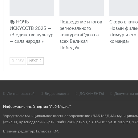
🎭 НОЧЬ
Подведение итогов
Скоро в кино
ИСКУССТВ 2025 —
регионального
Новый филь
«В единстве культур
конкурса «Одна на
«Тимур и его
— сила народа!»
всех Великая
команда»!
Победа!»
PREV
NEXT
Лента новостей
Видеосюжеты
ДОКУМЕНТЫ
Документы п
Информационный портал "Лаб-Медиа"
Учредитель: муниципальное казенное учреждение «ЛАБ-МЕДИА» муниципаль
(352500, Краснодарский край, Лабинский район, г. Лабинск, ул. К.Маркса, 176
Главный редактор: Гальцова Т.М.