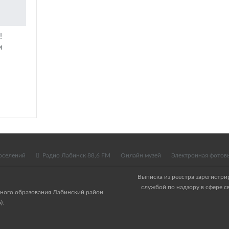
!
м
оселений
Радио Лабинск 88,6 FM
Онлайн музей
Электронная фотов
Выписка из реестра зарегистр
службой по надзору в сфере 
ного образования Лабинский район
).