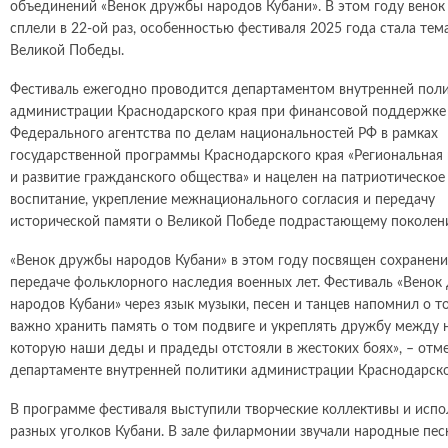
объединений «Венок дружбы народов Кубани». В этом году вено
сплели в 22-ой раз, особенностью фестиваля 2025 года стала тем
Великой Победы.
Фестиваль ежегодно проводится департаментом внутренней пол
администрации Краснодарского края при финансовой поддержке
Федерального агентства по делам национальностей РФ в рамках
государственной программы Краснодарского края «Региональная
и развитие гражданского общества» и нацелен на патриотическое
воспитание, укрепление межнационального согласия и передачу
исторической памяти о Великой Победе подрастающему поколен
«Венок дружбы народов Кубани» в этом году посвящен сохранен
передаче фольклорного наследия военных лет. Фестиваль «Венок
народов Кубани» через язык музыки, песен и танцев напомнил о то
важно хранить память о том подвиге и укреплять дружбу между 
которую наши деды и прадеды отстояли в жестоких боях», – отм
департаменте внутренней политики администрации Краснодарско
В программе фестиваля выступили творческие коллективы и испо
разных уголков Кубани. В зале филармонии звучали народные пес