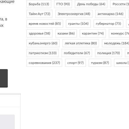
ажающие
Борьба
(113)
ГТО
(90)
День победы
(64)
Россети
(1
Тайм-Аут
(72)
Электроэнергия
(48)
антинарко
(146)
а, в
время новостей
(85)
гранты
(104)
губернатор
(75)
ых
здоровье
(58)
казаки
(86)
карантин
(74)
конкурс
(7
кубаньэнерго
(60)
легкая атлетика
(80)
молодежь
(184
патриотизм
(133)
победители
(67)
полиция
(170)
соревнования
(237)
спорт
(97)
туризм
(87)
школа
(