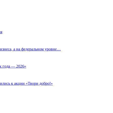
ля
изнеса, а на федеральном уровне…
к года — 2026»
ились к акции «Твори добро!»