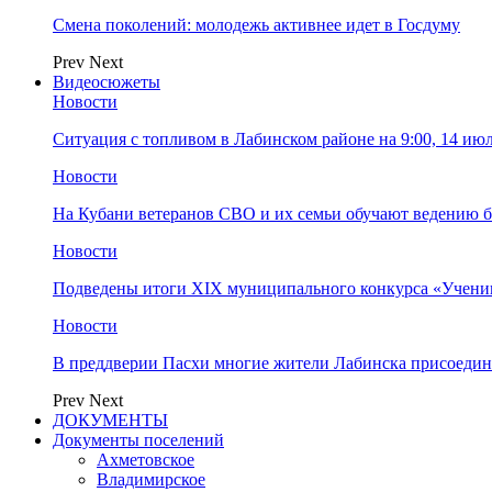
Смена поколений: молодежь активнее идет в Госдуму
Prev
Next
Видеосюжеты
Новости
Ситуация с топливом в Лабинском районе на 9:00, 14 ию
Новости
На Кубани ветеранов СВО и их семьи обучают ведению б
Новости
Подведены итоги XIX муниципального конкурса «Учени
Новости
В преддверии Пасхи многие жители Лабинска присоедин
Prev
Next
ДОКУМЕНТЫ
Документы поселений
Ахметовское
Владимирское