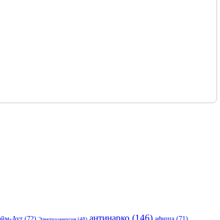
антинарко
(146)
айм-Аут
(72)
афиша
(71)
Электроэнергия
(48)