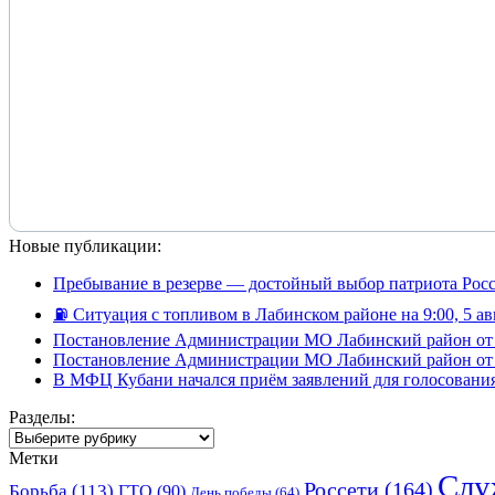
Новые публикации:
Пребывание в резерве — достойный выбор патриота Рос
⛽️ Ситуация с топливом в Лабинском районе на 9:00, 5 ав
Постановление Администрации МО Лабинский район от 
Постановление Администрации МО Лабинский район от 
В МФЦ Кубани начался приём заявлений для голосования
Разделы:
Разделы:
Метки
Слу
Россети
(164)
Борьба
(113)
ГТО
(90)
День победы
(64)