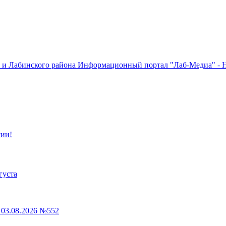
Информационный портал "Лаб-Медиа" - Н
сии!
густа
03.08.2026 №552