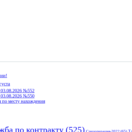
сии!
густа
03.08.2026 №552
03.08.2026 №550
 по месту нахождения
жба по контракту
(525)
Спецоперация-2022
(65)
Т