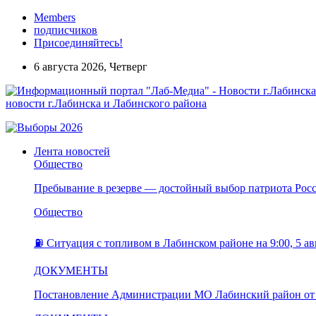
Members
подписчиков
Присоединяйтесь!
6 августа 2026, Четверг
новости г.Лабинска и Лабинского района
Лента новостей
Общество
Пребывание в резерве — достойный выбор патриота Рос
Общество
⛽️ Ситуация с топливом в Лабинском районе на 9:00, 5 ав
ДОКУМЕНТЫ
Постановление Администрации МО Лабинский район от 