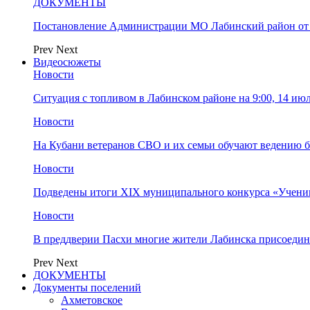
ДОКУМЕНТЫ
Постановление Администрации МО Лабинский район от 
Prev
Next
Видеосюжеты
Новости
Ситуация с топливом в Лабинском районе на 9:00, 14 ию
Новости
На Кубани ветеранов СВО и их семьи обучают ведению б
Новости
Подведены итоги XIX муниципального конкурса «Учени
Новости
В преддверии Пасхи многие жители Лабинска присоедин
Prev
Next
ДОКУМЕНТЫ
Документы поселений
Ахметовское