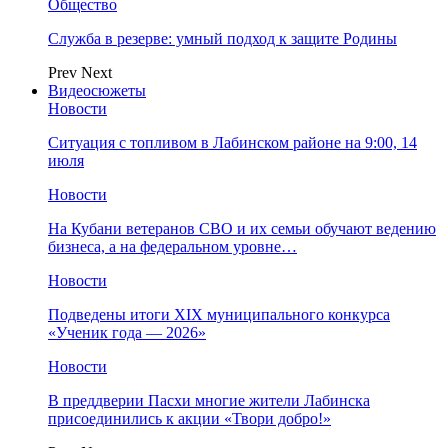
Общество
Служба в резерве: умный подход к защите Родины
Prev
Next
Видеосюжеты
Новости
Ситуация с топливом в Лабинском районе на 9:00, 14
июля
Новости
На Кубани ветеранов СВО и их семьи обучают ведению
бизнеса, а на федеральном уровне…
Новости
Подведены итоги XIX муниципального конкурса
«Ученик года — 2026»
Новости
В преддверии Пасхи многие жители Лабинска
присоединились к акции «Твори добро!»