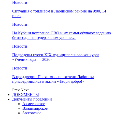
Новости
Ситуация с топливом в Лабинском районе на 9:00, 14
июля
Новости
На Кубани ветеранов СВО и их семьи обучают ведению
бизнеса, а на федеральном уровне…
Новости
Подведены итоги XIX муниципального конкурса
«Ученик года — 2026»
Новости
В преддверии Пасхи многие жители Лабинска
присоединились к акции «Твори добро!»
Prev
Next
ДОКУМЕНТЫ
Документы поселений
Ахметовское
Владимирское
Зассовское