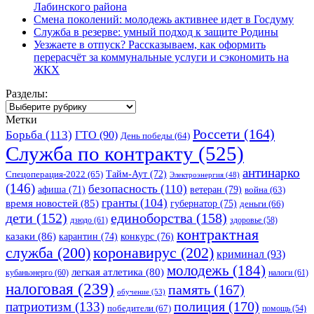
Лабинского района
Смена поколений: молодежь активнее идет в Госдуму
Служба в резерве: умный подход к защите Родины
Уезжаете в отпуск? Рассказываем, как оформить
перерасчёт за коммунальные услуги и сэкономить на
ЖКХ
Разделы:
Разделы:
Метки
Россети
(164)
Борьба
(113)
ГТО
(90)
День победы
(64)
Служба по контракту
(525)
антинарко
Спецоперация-2022
(65)
Тайм-Аут
(72)
Электроэнергия
(48)
(146)
безопасность
(110)
ветеран
(79)
афиша
(71)
война
(63)
гранты
(104)
время новостей
(85)
губернатор
(75)
деньги
(66)
единоборства
(158)
дети
(152)
дзюдо
(61)
здоровье
(58)
контрактная
казаки
(86)
карантин
(74)
конкурс
(76)
коронавирус
(202)
служба
(200)
криминал
(93)
молодежь
(184)
легкая атлетика
(80)
кубаньэнерго
(60)
налоги
(61)
налоговая
(239)
память
(167)
обучение
(53)
полиция
(170)
патриотизм
(133)
победители
(67)
помощь
(54)