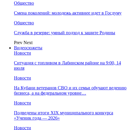
Общество
Смена поколений: молодежь активнее идет в Госдуму
Общество
Служба в резерве: умный подход к защите Родины
Prev
Next
Видеосюжеты
Новости
Ситуация с топливом в Лабинском районе на 9:00, 14
июля
Новости
На Кубани ветеранов СВО и их семьи обучают ведению
бизнеса, а на федеральном уровне…
Новости
Подведены итоги XIX муниципального конкурса
«Ученик года — 2026»
Новости