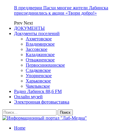
В преддверии Пасхи многие жители Лабинска
присоединились к акции «Твори добро!»
Prev
Next
ДОКУМЕНТЫ
Документы поселений
Ахметовское
Владимирское
Зассовское
Каладжинское
Отважненское
Первосинюхинское
Сладковское
Упорненское
Харьковское
Чамлыкское
Радио Лабинск 88,6 FM
Онлайн музей
Электронная фотовыставка
Home