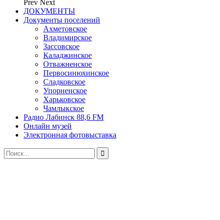
Prev
Next
ДОКУМЕНТЫ
Документы поселений
Ахметовское
Владимирское
Зассовское
Каладжинское
Отважненское
Первосинюхинское
Сладковское
Упорненское
Харьковское
Чамлыкское
Радио Лабинск 88,6 FM
Онлайн музей
Электронная фотовыставка