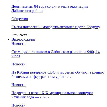
День памяти: 84 года со дня начала оккупации
Лабинского района
Общество
Смена поколений: молодежь активнее идет в Госдуму
Prev
Next
Видеосюжеты
Новости
Ситуация с топливом в Лабинском районе на 9:00, 14
июля
Новости
На Кубани ветеранов СВО и их семьи обучают ведению
бизнеса, а на федеральном уровне…
Новости
Подведены итоги XIX муниципального конкурса
«Ученик года — 2026»
Новости