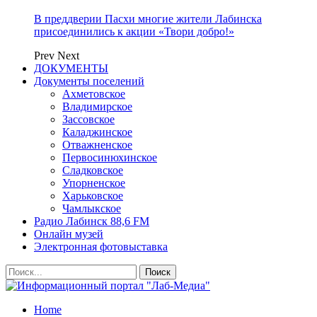
В преддверии Пасхи многие жители Лабинска
присоединились к акции «Твори добро!»
Prev
Next
ДОКУМЕНТЫ
Документы поселений
Ахметовское
Владимирское
Зассовское
Каладжинское
Отважненское
Первосинюхинское
Сладковское
Упорненское
Харьковское
Чамлыкское
Радио Лабинск 88,6 FM
Онлайн музей
Электронная фотовыставка
Home