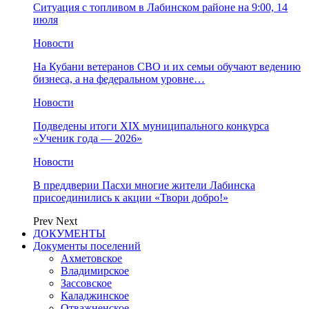
Ситуация с топливом в Лабинском районе на 9:00, 14
июля
Новости
На Кубани ветеранов СВО и их семьи обучают ведению
бизнеса, а на федеральном уровне…
Новости
Подведены итоги XIX муниципального конкурса
«Ученик года — 2026»
Новости
В преддверии Пасхи многие жители Лабинска
присоединились к акции «Твори добро!»
Prev
Next
ДОКУМЕНТЫ
Документы поселений
Ахметовское
Владимирское
Зассовское
Каладжинское
Отважненское