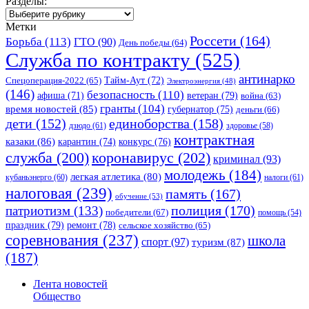
Разделы:
Разделы:
Метки
Россети
(164)
Борьба
(113)
ГТО
(90)
День победы
(64)
Служба по контракту
(525)
антинарко
Спецоперация-2022
(65)
Тайм-Аут
(72)
Электроэнергия
(48)
(146)
безопасность
(110)
ветеран
(79)
афиша
(71)
война
(63)
гранты
(104)
время новостей
(85)
губернатор
(75)
деньги
(66)
единоборства
(158)
дети
(152)
дзюдо
(61)
здоровье
(58)
контрактная
казаки
(86)
карантин
(74)
конкурс
(76)
коронавирус
(202)
служба
(200)
криминал
(93)
молодежь
(184)
легкая атлетика
(80)
кубаньэнерго
(60)
налоги
(61)
налоговая
(239)
память
(167)
обучение
(53)
полиция
(170)
патриотизм
(133)
победители
(67)
помощь
(54)
праздник
(79)
ремонт
(78)
сельское хозяйство
(65)
соревнования
(237)
школа
спорт
(97)
туризм
(87)
(187)
Лента новостей
Общество