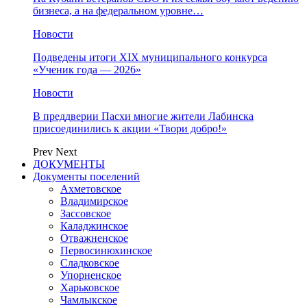
бизнеса, а на федеральном уровне…
Новости
Подведены итоги XIX муниципального конкурса
«Ученик года — 2026»
Новости
В преддверии Пасхи многие жители Лабинска
присоединились к акции «Твори добро!»
Prev
Next
ДОКУМЕНТЫ
Документы поселений
Ахметовское
Владимирское
Зассовское
Каладжинское
Отважненское
Первосинюхинское
Сладковское
Упорненское
Харьковское
Чамлыкское