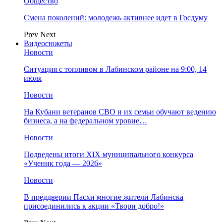
Общество
Смена поколений: молодежь активнее идет в Госдуму
Prev
Next
Видеосюжеты
Новости
Ситуация с топливом в Лабинском районе на 9:00, 14
июля
Новости
На Кубани ветеранов СВО и их семьи обучают ведению
бизнеса, а на федеральном уровне…
Новости
Подведены итоги XIX муниципального конкурса
«Ученик года — 2026»
Новости
В преддверии Пасхи многие жители Лабинска
присоединились к акции «Твори добро!»