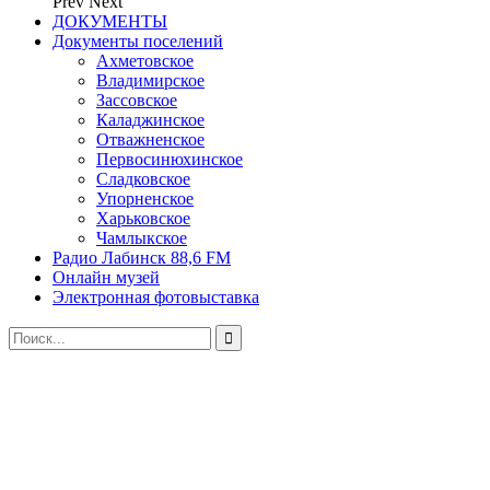
Prev
Next
ДОКУМЕНТЫ
Документы поселений
Ахметовское
Владимирское
Зассовское
Каладжинское
Отважненское
Первосинюхинское
Сладковское
Упорненское
Харьковское
Чамлыкское
Радио Лабинск 88,6 FM
Онлайн музей
Электронная фотовыставка