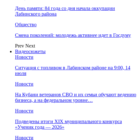
День памяти: 84 года со дня начала оккупации
Лабинского района
Общество
Смена поколений: молодежь активнее идет в Госдуму
Prev
Next
Видеосюжеты
Новости
Ситуация с топливом в Лабинском районе на 9:00, 14
июля
Новости
На Кубани ветеранов СВО и их семьи обучают ведению
бизнеса, а на федеральном уровне…
Новости
Подведены итоги XIX муниципального конкурса
«Ученик года — 2026»
Новости