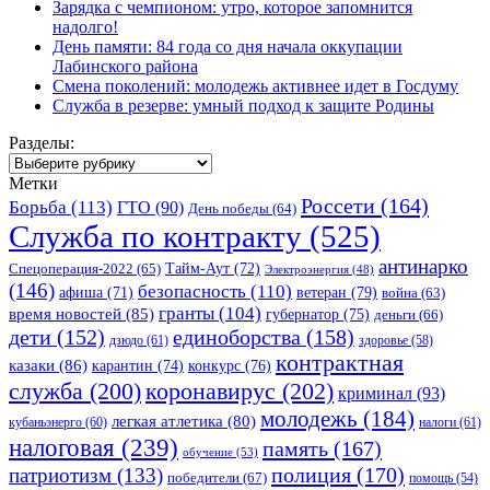
Зарядка с чемпионом: утро, которое запомнится
надолго!
День памяти: 84 года со дня начала оккупации
Лабинского района
Смена поколений: молодежь активнее идет в Госдуму
Служба в резерве: умный подход к защите Родины
Разделы:
Разделы:
Метки
Россети
(164)
Борьба
(113)
ГТО
(90)
День победы
(64)
Служба по контракту
(525)
антинарко
Спецоперация-2022
(65)
Тайм-Аут
(72)
Электроэнергия
(48)
(146)
безопасность
(110)
ветеран
(79)
афиша
(71)
война
(63)
гранты
(104)
время новостей
(85)
губернатор
(75)
деньги
(66)
единоборства
(158)
дети
(152)
дзюдо
(61)
здоровье
(58)
контрактная
казаки
(86)
карантин
(74)
конкурс
(76)
коронавирус
(202)
служба
(200)
криминал
(93)
молодежь
(184)
легкая атлетика
(80)
кубаньэнерго
(60)
налоги
(61)
налоговая
(239)
память
(167)
обучение
(53)
полиция
(170)
патриотизм
(133)
победители
(67)
помощь
(54)