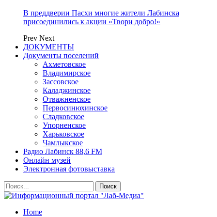
В преддверии Пасхи многие жители Лабинска
присоединились к акции «Твори добро!»
Prev
Next
ДОКУМЕНТЫ
Документы поселений
Ахметовское
Владимирское
Зассовское
Каладжинское
Отважненское
Первосинюхинское
Сладковское
Упорненское
Харьковское
Чамлыкское
Радио Лабинск 88,6 FM
Онлайн музей
Электронная фотовыставка
Home