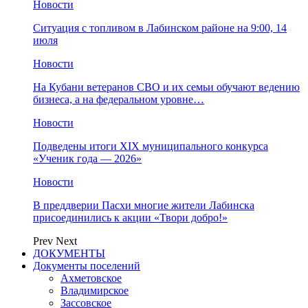
Новости
Ситуация с топливом в Лабинском районе на 9:00, 14
июля
Новости
На Кубани ветеранов СВО и их семьи обучают ведению
бизнеса, а на федеральном уровне…
Новости
Подведены итоги XIX муниципального конкурса
«Ученик года — 2026»
Новости
В преддверии Пасхи многие жители Лабинска
присоединились к акции «Твори добро!»
Prev
Next
ДОКУМЕНТЫ
Документы поселений
Ахметовское
Владимирское
Зассовское