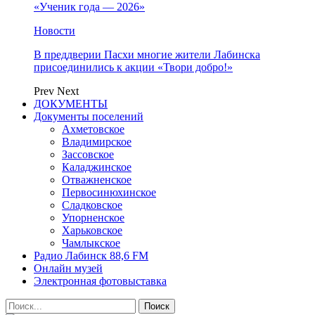
«Ученик года — 2026»
Новости
В преддверии Пасхи многие жители Лабинска
присоединились к акции «Твори добро!»
Prev
Next
ДОКУМЕНТЫ
Документы поселений
Ахметовское
Владимирское
Зассовское
Каладжинское
Отважненское
Первосинюхинское
Сладковское
Упорненское
Харьковское
Чамлыкское
Радио Лабинск 88,6 FM
Онлайн музей
Электронная фотовыставка