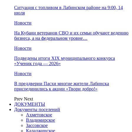
Ситуация с топливом в Лабинском районе на 9:00, 14
июля
Новости
На Кубани ветеранов СВО и их семьи обучают ведению
бизнеса, а на федеральном уровне…
Новости
Подведены итоги XIX муниципального конкурса
«Ученик года — 2026»
Новости
В преддверии Пасхи многие жители Лабинска
присоединились к акции «Твори добро!»
Prev
Next
ДОКУМЕНТЫ
Документы поселений
Ахметовское
Владимирское
Зассовское
Каладжинское