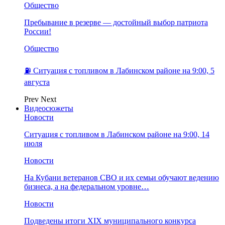
Общество
Пребывание в резерве — достойный выбор патриота
России!
Общество
⛽️ Ситуация с топливом в Лабинском районе на 9:00, 5
августа
Prev
Next
Видеосюжеты
Новости
Ситуация с топливом в Лабинском районе на 9:00, 14
июля
Новости
На Кубани ветеранов СВО и их семьи обучают ведению
бизнеса, а на федеральном уровне…
Новости
Подведены итоги XIX муниципального конкурса