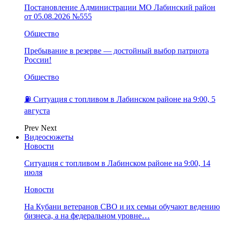
Постановление Администрации МО Лабинский район
от 05.08.2026 №555
Общество
Пребывание в резерве — достойный выбор патриота
России!
Общество
⛽️ Ситуация с топливом в Лабинском районе на 9:00, 5
августа
Prev
Next
Видеосюжеты
Новости
Ситуация с топливом в Лабинском районе на 9:00, 14
июля
Новости
На Кубани ветеранов СВО и их семьи обучают ведению
бизнеса, а на федеральном уровне…