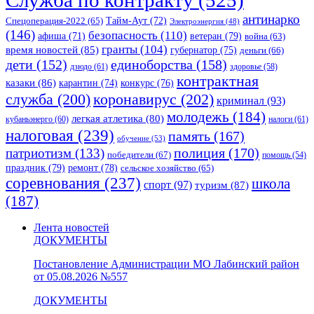
антинарко
Спецоперация-2022
(65)
Тайм-Аут
(72)
Электроэнергия
(48)
(146)
безопасность
(110)
ветеран
(79)
афиша
(71)
война
(63)
гранты
(104)
время новостей
(85)
губернатор
(75)
деньги
(66)
единоборства
(158)
дети
(152)
дзюдо
(61)
здоровье
(58)
контрактная
казаки
(86)
карантин
(74)
конкурс
(76)
коронавирус
(202)
служба
(200)
криминал
(93)
молодежь
(184)
легкая атлетика
(80)
кубаньэнерго
(60)
налоги
(61)
налоговая
(239)
память
(167)
обучение
(53)
полиция
(170)
патриотизм
(133)
победители
(67)
помощь
(54)
праздник
(79)
ремонт
(78)
сельское хозяйство
(65)
соревнования
(237)
школа
спорт
(97)
туризм
(87)
(187)
Лента новостей
ДОКУМЕНТЫ
Постановление Администрации МО Лабинский район
от 05.08.2026 №557
ДОКУМЕНТЫ