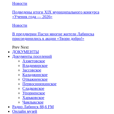
Новости
Подведены итоги XIX муниципального конкурса
«Ученик года — 2026»
Новости
В преддверии Пасхи многие жители Лабинска
присоединились к акции «Твори добро!»
Prev
Next
ДОКУМЕНТЫ
Документы поселений
Ахметовское
Владимирское
Зассовское
Каладжинское
Отважненское
Первосинюхинское
Сладковское
Упорненское
Харьковское
Чамлыкское
Радио Лабинск 88,6 FM
Онлайн музей