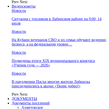
Prev
Next
Видеосюжеты
Новости
Ситуация с топливом в Лабинском районе на 9:00, 14
июля
Новости
На Кубани ветеранов СВО и их семьи обучают ведению
бизнеса, а на федеральном уровне…
Новости
Подведены итоги XIX муниципального конкурса
«Ученик года — 2026»
Новости
В преддверии Пасхи многие жители Лабинска
присоединились к акции «Твори добро!»
Prev
Next
ДОКУМЕНТЫ
Документы поселений
Ахметовское