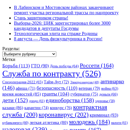
В Лабинском и Мостовском районах заканчивают
ремонт участка региональной трассы по нацпроекту
Стань защитником страны!
Выборы-2026: ЦИК зарегистрировал более 3000
кандидатов в депутаты Госдумы
Технологическая элита на страже Родины
8 августа — День физкультурника в России!
Разделы:
Разделы:
Метки
Россети
(164)
Борьба
(113)
ГТО
(90)
День победы
(64)
Служба по контракту
(526)
антинарко
Спецоперация-2022
(65)
Тайм-Аут
(72)
Электроэнергия
(48)
(146)
безопасность
(110)
ветеран
(79)
афиша
(71)
война
(63)
гранты
(104)
время новостей
(85)
губернатор
(75)
деньги
(66)
единоборства
(158)
дети
(152)
дзюдо
(61)
здоровье
(58)
контрактная
казаки
(86)
карантин
(74)
конкурс
(76)
коронавирус
(202)
служба
(200)
криминал
(93)
молодежь
(184)
легкая атлетика
(80)
кубаньэнерго
(60)
налоги
(61)
налоговая
(239)
память
(167)