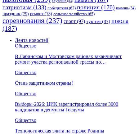
обучение
(53)
полиция
(170)
патриотизм
(133)
победители
(67)
помощь
(54)
праздник
(79)
ремонт
(78)
сельское хозяйство
(65)
соревнования
(237)
школа
спорт
(97)
туризм
(87)
(187)
Лента новостей
Общество
В Лабинском и Мостовском районах заканчивают
ремонт участка региональной трассы по…
Общество
Стань защитником страны!
Общество
Выборы-2026: ЦИК зарегистрировал более 3000
кандидатов в депутаты Госдумы
Общество
Технологическая элита на страже Родины