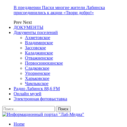
В преддверии Пасхи многие жители Лабинска
присоединились к акции «Твори добро!»
Prev
Next
ДОКУМЕНТЫ
Документы поселений
Ахметовское
Владимирское
Зассовское
Каладжинское
Отважненское
Первосинюхинское
Сладковское
Упорненское
Харьковское
Чамлыкское
Радио Лабинск 88,6 FM
Онлайн музей
Электронная фотовыставка
Home