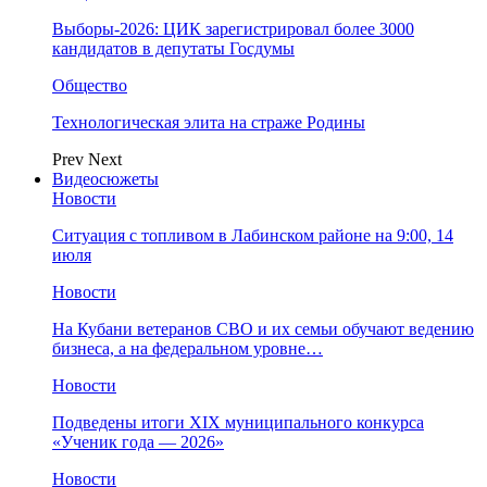
Выборы-2026: ЦИК зарегистрировал более 3000
кандидатов в депутаты Госдумы
Общество
Технологическая элита на страже Родины
Prev
Next
Видеосюжеты
Новости
Ситуация с топливом в Лабинском районе на 9:00, 14
июля
Новости
На Кубани ветеранов СВО и их семьи обучают ведению
бизнеса, а на федеральном уровне…
Новости
Подведены итоги XIX муниципального конкурса
«Ученик года — 2026»
Новости