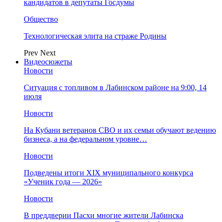
кандидатов в депутаты Госдумы
Общество
Технологическая элита на страже Родины
Prev
Next
Видеосюжеты
Новости
Ситуация с топливом в Лабинском районе на 9:00, 14
июля
Новости
На Кубани ветеранов СВО и их семьи обучают ведению
бизнеса, а на федеральном уровне…
Новости
Подведены итоги XIX муниципального конкурса
«Ученик года — 2026»
Новости
В преддверии Пасхи многие жители Лабинска