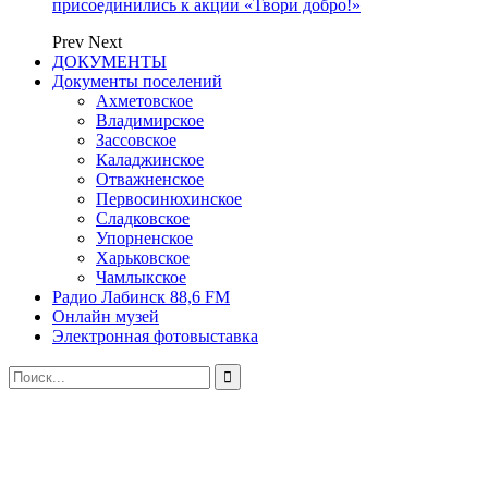
присоединились к акции «Твори добро!»
Prev
Next
ДОКУМЕНТЫ
Документы поселений
Ахметовское
Владимирское
Зассовское
Каладжинское
Отважненское
Первосинюхинское
Сладковское
Упорненское
Харьковское
Чамлыкское
Радио Лабинск 88,6 FM
Онлайн музей
Электронная фотовыставка