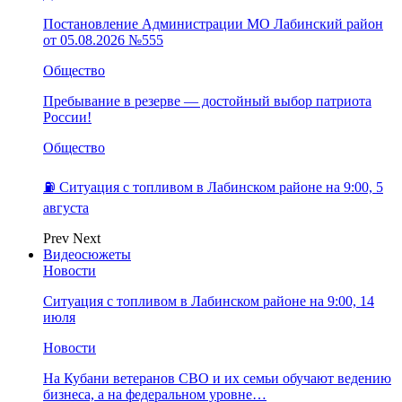
Постановление Администрации МО Лабинский район
от 05.08.2026 №555
Общество
Пребывание в резерве — достойный выбор патриота
России!
Общество
⛽️ Ситуация с топливом в Лабинском районе на 9:00, 5
августа
Prev
Next
Видеосюжеты
Новости
Ситуация с топливом в Лабинском районе на 9:00, 14
июля
Новости
На Кубани ветеранов СВО и их семьи обучают ведению
бизнеса, а на федеральном уровне…