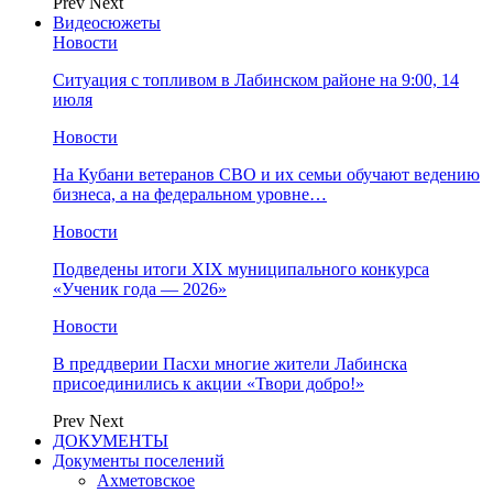
Prev
Next
Видеосюжеты
Новости
Ситуация с топливом в Лабинском районе на 9:00, 14
июля
Новости
На Кубани ветеранов СВО и их семьи обучают ведению
бизнеса, а на федеральном уровне…
Новости
Подведены итоги XIX муниципального конкурса
«Ученик года — 2026»
Новости
В преддверии Пасхи многие жители Лабинска
присоединились к акции «Твори добро!»
Prev
Next
ДОКУМЕНТЫ
Документы поселений
Ахметовское