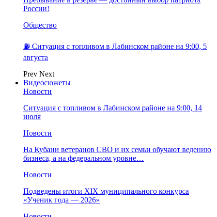
России!
Общество
⛽️ Ситуация с топливом в Лабинском районе на 9:00, 5
августа
Prev
Next
Видеосюжеты
Новости
Ситуация с топливом в Лабинском районе на 9:00, 14
июля
Новости
На Кубани ветеранов СВО и их семьи обучают ведению
бизнеса, а на федеральном уровне…
Новости
Подведены итоги XIX муниципального конкурса
«Ученик года — 2026»
Новости