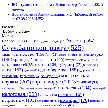
⛽️ Ситуация с топливом в Лабинском районе на 9:00, 5
августа
Постановление Администрации МО Лабинский район
от 03.08.2026 №552
Разделы:
Разделы:
Метки
Россети
(164)
Борьба
(113)
ГТО
(90)
День победы
(64)
Служба по контракту
(525)
антинарко
Спецоперация-2022
(65)
Тайм-Аут
(72)
Электроэнергия
(48)
(146)
безопасность
(110)
ветеран
(79)
афиша
(71)
война
(63)
гранты
(104)
время новостей
(85)
губернатор
(75)
деньги
(66)
единоборства
(158)
дети
(152)
дзюдо
(61)
здоровье
(58)
контрактная
казаки
(86)
карантин
(74)
конкурс
(76)
коронавирус
(202)
служба
(200)
криминал
(93)
молодежь
(184)
легкая атлетика
(80)
кубаньэнерго
(60)
налоги
(61)
налоговая
(239)
память
(167)
обучение
(53)
полиция
(170)
патриотизм
(133)
победители
(67)
помощь
(54)
праздник
(79)
ремонт
(78)
сельское хозяйство
(65)