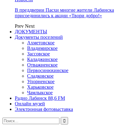
В преддверии Пасхи многие жители Лабинска
присоединились к акции «Твори добро!»
Prev
Next
ДОКУМЕНТЫ
Документы поселений
Ахметовское
Владимирское
Зассовское
Каладжинское
Отважненское
Первосинюхинское
Сладковское
Упорненское
Харьковское
Чамлыкское
Радио Лабинск 88,6 FM
Онлайн музей
Электронная фотовыставка