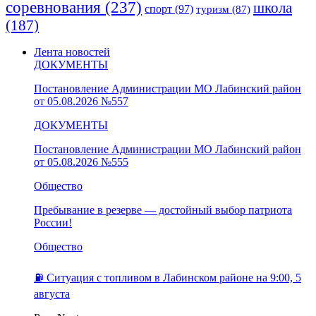
соревнования
(237)
школа
спорт
(97)
туризм
(87)
(187)
Лента новостей
ДОКУМЕНТЫ
Постановление Администрации МО Лабинский район
от 05.08.2026 №557
ДОКУМЕНТЫ
Постановление Администрации МО Лабинский район
от 05.08.2026 №555
Общество
Пребывание в резерве — достойный выбор патриота
России!
Общество
⛽️ Ситуация с топливом в Лабинском районе на 9:00, 5
августа