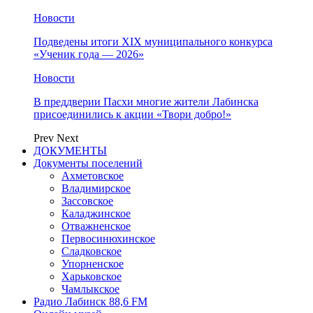
Новости
Подведены итоги XIX муниципального конкурса
«Ученик года — 2026»
Новости
В преддверии Пасхи многие жители Лабинска
присоединились к акции «Твори добро!»
Prev
Next
ДОКУМЕНТЫ
Документы поселений
Ахметовское
Владимирское
Зассовское
Каладжинское
Отважненское
Первосинюхинское
Сладковское
Упорненское
Харьковское
Чамлыкское
Радио Лабинск 88,6 FM