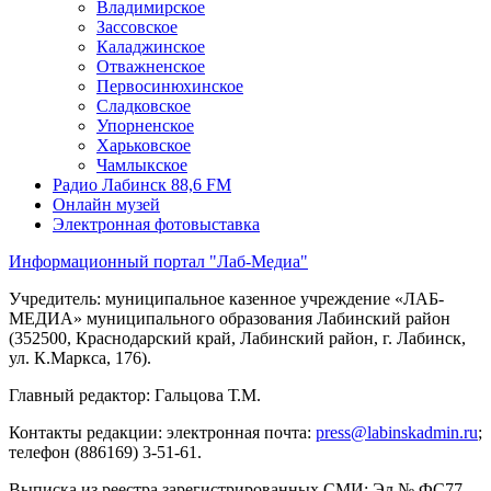
Владимирское
Зассовское
Каладжинское
Отважненское
Первосинюхинское
Сладковское
Упорненское
Харьковское
Чамлыкское
Радио Лабинск 88,6 FM
Онлайн музей
Электронная фотовыставка
Информационный портал "Лаб-Медиа"
Учредитель: муниципальное казенное учреждение «ЛАБ-
МЕДИА» муниципального образования Лабинский район
(352500, Краснодарский край, Лабинский район, г. Лабинск,
ул. К.Маркса, 176).
Главный редактор: Гальцова Т.М.
Контакты редакции: электронная почта:
press@labinskadmin.ru
;
телефон (886169) 3-51-61.
Выписка из реестра зарегистрированных СМИ: Эл № ФС77-