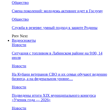
Общество
Смена поколений: молодежь активнее идет в Госдуму
Общество
Служба в резерве: умный подход к защите Родины
Prev
Next
Видеосюжеты
Новости
Ситуация с топливом в Лабинском районе на 9:00, 14
июля
Новости
На Кубани ветеранов СВО и их семьи обучают ведению
бизнеса, а на федеральном уровне…
Новости
Подведены итоги XIX муниципального конкурса
«Ученик года — 2026»
Новости