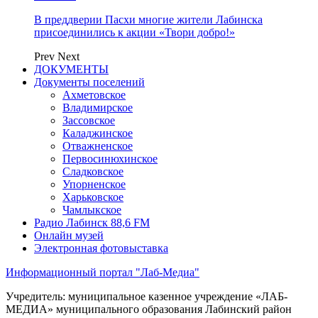
В преддверии Пасхи многие жители Лабинска
присоединились к акции «Твори добро!»
Prev
Next
ДОКУМЕНТЫ
Документы поселений
Ахметовское
Владимирское
Зассовское
Каладжинское
Отважненское
Первосинюхинское
Сладковское
Упорненское
Харьковское
Чамлыкское
Радио Лабинск 88,6 FM
Онлайн музей
Электронная фотовыставка
Информационный портал "Лаб-Медиа"
Учредитель: муниципальное казенное учреждение «ЛАБ-
МЕДИА» муниципального образования Лабинский район