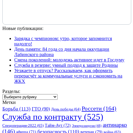
Новые публикации:
Зарядка с чемпионом: утро, которое запомнится
надолго!
День памяти: 84 года со дня начала оккупации
Лабинского района
Смена поколений: молодежь активнее идет в Госдуму
Служба в резерве: умный подход к защите Родины
Уезжаете в отпуск? Рассказываем, как оформить
перерасчёт за коммунальные услуги и сэкономить на
ЖКХ
Разделы:
Разделы:
Метки
Россети
(164)
Борьба
(113)
ГТО
(90)
День победы
(64)
Служба по контракту
(525)
антинарко
Спецоперация-2022
(65)
Тайм-Аут
(72)
Электроэнергия
(48)
(146)
безопасность
(110)
ветеран
(79)
афиша
(71)
война
(63)