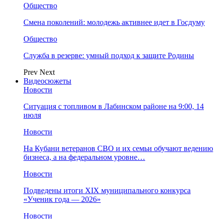
Общество
Смена поколений: молодежь активнее идет в Госдуму
Общество
Служба в резерве: умный подход к защите Родины
Prev
Next
Видеосюжеты
Новости
Ситуация с топливом в Лабинском районе на 9:00, 14
июля
Новости
На Кубани ветеранов СВО и их семьи обучают ведению
бизнеса, а на федеральном уровне…
Новости
Подведены итоги XIX муниципального конкурса
«Ученик года — 2026»
Новости