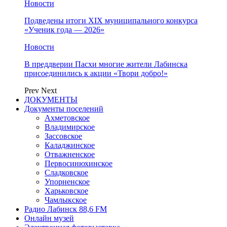
Новости
Подведены итоги XIX муниципального конкурса
«Ученик года — 2026»
Новости
В преддверии Пасхи многие жители Лабинска
присоединились к акции «Твори добро!»
Prev
Next
ДОКУМЕНТЫ
Документы поселений
Ахметовское
Владимирское
Зассовское
Каладжинское
Отважненское
Первосинюхинское
Сладковское
Упорненское
Харьковское
Чамлыкское
Радио Лабинск 88,6 FM
Онлайн музей