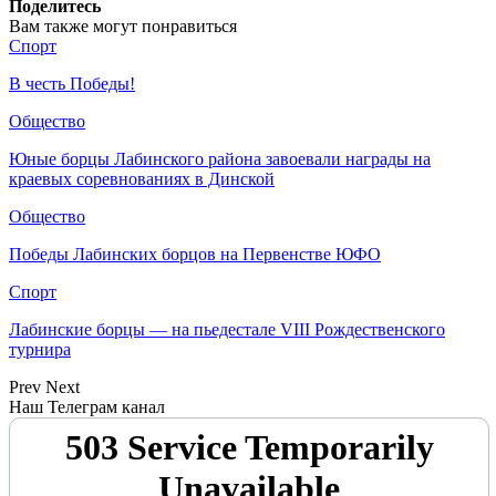
Поделитесь
Вам также могут понравиться
Спорт
В честь Победы!
Общество
Юные борцы Лабинского района завоевали награды на
краевых соревнованиях в Динской
Общество
Победы Лабинских борцов на Первенстве ЮФО
Спорт
Лабинские борцы — на пьедестале VIII Рождественского
турнира
Prev
Next
Наш Телеграм канал