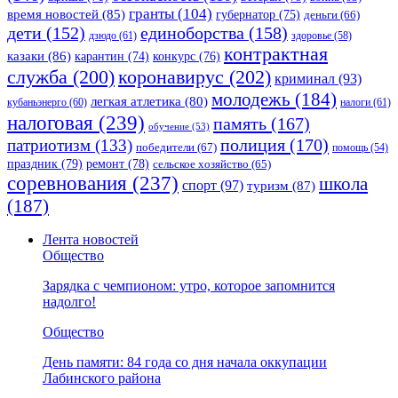
гранты
(104)
время новостей
(85)
губернатор
(75)
деньги
(66)
единоборства
(158)
дети
(152)
дзюдо
(61)
здоровье
(58)
контрактная
казаки
(86)
карантин
(74)
конкурс
(76)
коронавирус
(202)
служба
(200)
криминал
(93)
молодежь
(184)
легкая атлетика
(80)
кубаньэнерго
(60)
налоги
(61)
налоговая
(239)
память
(167)
обучение
(53)
полиция
(170)
патриотизм
(133)
победители
(67)
помощь
(54)
праздник
(79)
ремонт
(78)
сельское хозяйство
(65)
соревнования
(237)
школа
спорт
(97)
туризм
(87)
(187)
Лента новостей
Общество
Зарядка с чемпионом: утро, которое запомнится
надолго!
Общество
День памяти: 84 года со дня начала оккупации
Лабинского района