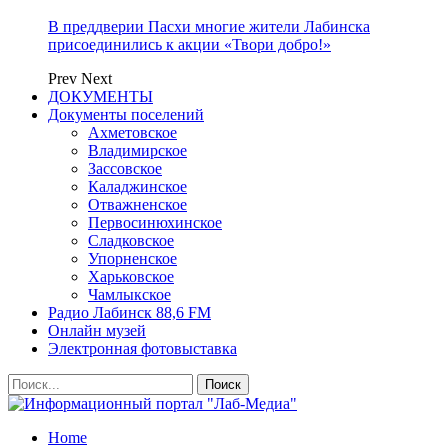
В преддверии Пасхи многие жители Лабинска
присоединились к акции «Твори добро!»
Prev
Next
ДОКУМЕНТЫ
Документы поселений
Ахметовское
Владимирское
Зассовское
Каладжинское
Отважненское
Первосинюхинское
Сладковское
Упорненское
Харьковское
Чамлыкское
Радио Лабинск 88,6 FM
Онлайн музей
Электронная фотовыставка
Home