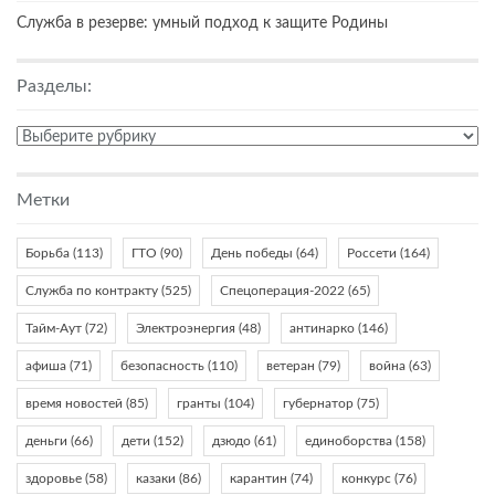
Служба в резерве: умный подход к защите Родины
Разделы:
Разделы:
Метки
Борьба
(113)
ГТО
(90)
День победы
(64)
Россети
(164)
Служба по контракту
(525)
Спецоперация-2022
(65)
Тайм-Аут
(72)
Электроэнергия
(48)
антинарко
(146)
афиша
(71)
безопасность
(110)
ветеран
(79)
война
(63)
время новостей
(85)
гранты
(104)
губернатор
(75)
деньги
(66)
дети
(152)
дзюдо
(61)
единоборства
(158)
здоровье
(58)
казаки
(86)
карантин
(74)
конкурс
(76)