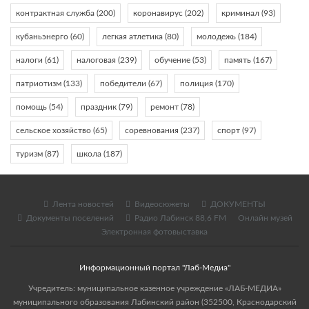
контрактная служба
(200)
коронавирус
(202)
криминал
(93)
кубаньэнерго
(60)
легкая атлетика
(80)
молодежь
(184)
налоги
(61)
налоговая
(239)
обучение
(53)
память
(167)
патриотизм
(133)
победители
(67)
полиция
(170)
помощь
(54)
праздник
(79)
ремонт
(78)
сельское хозяйство
(65)
соревнования
(237)
спорт
(97)
туризм
(87)
школа
(187)
Лента новостей
Видеосюжеты
ДОКУМЕНТЫ
Документы поселений
Радио Лабинск 88,6 FM
Онлайн музей
Электронная фотовыставка
Информационный портал "Лаб-Медиа"
Учредитель: муниципальное казенное учреждение «ЛАБ-МЕДИА»
муниципального образования Лабинский район (352500, Краснодарский