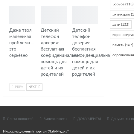
Борьба
(113)
антинарко
(1
дети
(152)
Даже твоя
Детский
Детский
коронавиру
маленькая
телефон
телефон
проблема —
доверия:
доверия:
память
(167)
это
бесплатная
бесплатная
серьёзно
конфиденциальная
конфиденциальная
соревновани
помощь для
помощь для
детей и их
детей и их
родителей
родителей
PREV
NEXT
Лента новостей
Видеосюжеты
ДОКУМЕНТЫ
Документы п
Информационный портал "Лаб-Медиа"