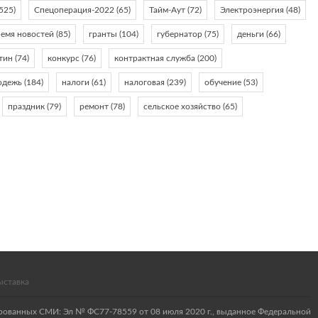
525)
Спецоперация-2022
(65)
Тайм-Аут
(72)
Электроэнергия
(48)
ремя новостей
(85)
гранты
(104)
губернатор
(75)
деньги
(66)
тин
(74)
конкурс
(76)
контрактная служба
(200)
одежь
(184)
налоги
(61)
налоговая
(239)
обучение
(53)
праздник
(79)
ремонт
(78)
сельское хозяйство
(65)
ыставка
ированных СМИ: Эл № ФС77-78559 от 08 июля 2020 г., выданное Федеральной