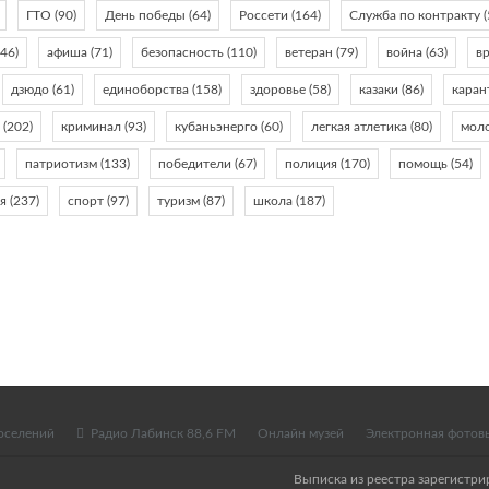
ГТО
(90)
День победы
(64)
Россети
(164)
Служба по контракту
(
46)
афиша
(71)
безопасность
(110)
ветеран
(79)
война
(63)
в
дзюдо
(61)
единоборства
(158)
здоровье
(58)
казаки
(86)
каран
с
(202)
криминал
(93)
кубаньэнерго
(60)
легкая атлетика
(80)
мол
патриотизм
(133)
победители
(67)
полиция
(170)
помощь
(54)
я
(237)
спорт
(97)
туризм
(87)
школа
(187)
оселений
Радио Лабинск 88,6 FM
Онлайн музей
Электронная фотов
Выписка из реестра зарегистр