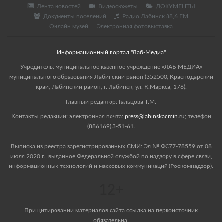
Лента новостей
Видеосюжеты
ДОКУМЕНТЫ
Документы поселений
Радио Лабинск 88,6 FM
Онлайн музей
Электронная фотовыставка
Информационный портал "Лаб-Медиа"
Учредитель: муниципальное казенное учреждение «ЛАБ-МЕДИА»
муниципального образования Лабинский район (352500, Краснодарский
край, Лабинский район, г. Лабинск, ул. К.Маркса, 176).
Главный редактор: Гальцова Т.М.
Контакты редакции: электронная почта:
press@labinskadmin.ru
; телефон
(886169) 3-51-61.
Выписка из реестра зарегистрированных СМИ: Эл № ФС77-78559 от 08
июля 2020 г., выданное Федеральной службой по надзору в сфере связи,
информационных технологий и массовых коммуникаций (Роскомнадзор).
12+
При цитировании материалов сайта ссылка на первоисточник
обязательна.