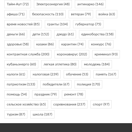
Тайм-Аут
(72)
Электроэнергия
(48)
антинарко
(146)
афиша
(71)
безопасность
(110)
ветеран
(79)
война
(63)
время новостей
(85)
гранты
(104)
губернатор
(75)
деньги
(66)
дети
(152)
дзюдо
(61)
единоборства
(158)
здоровье
(58)
казаки
(86)
карантин
(74)
конкурс
(76)
контрактная служба
(200)
коронавирус
(202)
криминал
(93)
кубаньэнерго
(60)
легкая атлетика
(80)
молодежь
(184)
налоги
(61)
налоговая
(239)
обучение
(53)
память
(167)
патриотизм
(133)
победители
(67)
полиция
(170)
помощь
(54)
праздник
(79)
ремонт
(78)
сельское хозяйство
(65)
соревнования
(237)
спорт
(97)
туризм
(87)
школа
(187)