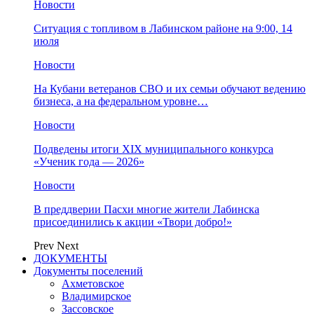
Новости
Ситуация с топливом в Лабинском районе на 9:00, 14
июля
Новости
На Кубани ветеранов СВО и их семьи обучают ведению
бизнеса, а на федеральном уровне…
Новости
Подведены итоги XIX муниципального конкурса
«Ученик года — 2026»
Новости
В преддверии Пасхи многие жители Лабинска
присоединились к акции «Твори добро!»
Prev
Next
ДОКУМЕНТЫ
Документы поселений
Ахметовское
Владимирское
Зассовское