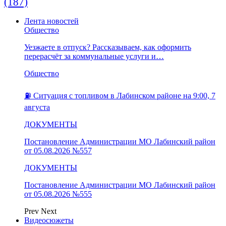
(187)
Лента новостей
Общество
Уезжаете в отпуск? Рассказываем, как оформить
перерасчёт за коммунальные услуги и…
Общество
⛽️ Ситуация с топливом в Лабинском районе на 9:00, 7
августа
ДОКУМЕНТЫ
Постановление Администрации МО Лабинский район
от 05.08.2026 №557
ДОКУМЕНТЫ
Постановление Администрации МО Лабинский район
от 05.08.2026 №555
Prev
Next
Видеосюжеты