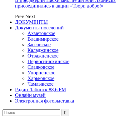
В преддверии Пасхи многие жители Лабинска
присоединились к акции «Твори добро!»
Prev
Next
ДОКУМЕНТЫ
Документы поселений
Ахметовское
Владимирское
Зассовское
Каладжинское
Отважненское
Первосинюхинское
Сладковское
Упорненское
Харьковское
Чамлыкское
Радио Лабинск 88,6 FM
Онлайн музей
Электронная фотовыставка