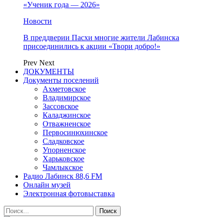
«Ученик года — 2026»
Новости
В преддверии Пасхи многие жители Лабинска
присоединились к акции «Твори добро!»
Prev
Next
ДОКУМЕНТЫ
Документы поселений
Ахметовское
Владимирское
Зассовское
Каладжинское
Отважненское
Первосинюхинское
Сладковское
Упорненское
Харьковское
Чамлыкское
Радио Лабинск 88,6 FM
Онлайн музей
Электронная фотовыставка