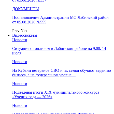
от 05.08.2026 №557
ДОКУМЕНТЫ
Постановление Администрации МО Лабинский район
от 05.08.2026 №555
Prev
Next
Видеосюжеты
Новости
Ситуация с топливом в Лабинском районе на 9:00, 14
июля
Новости
На Кубани ветеранов СВО и их семьи обучают ведению
бизнеса, а на федеральном уровне…
Новости
Подведены итоги XIX муниципального конкурса
«Ученик года — 2026»
Новости