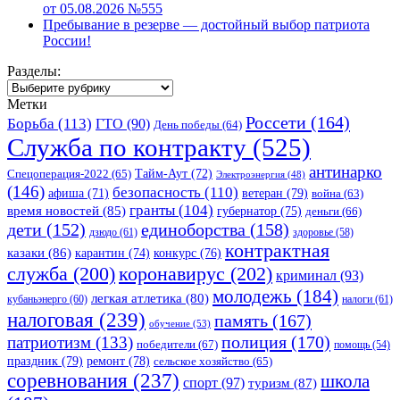
от 05.08.2026 №555
Пребывание в резерве — достойный выбор патриота
России!
Разделы:
Разделы:
Метки
Россети
(164)
Борьба
(113)
ГТО
(90)
День победы
(64)
Служба по контракту
(525)
антинарко
Спецоперация-2022
(65)
Тайм-Аут
(72)
Электроэнергия
(48)
(146)
безопасность
(110)
ветеран
(79)
афиша
(71)
война
(63)
гранты
(104)
время новостей
(85)
губернатор
(75)
деньги
(66)
единоборства
(158)
дети
(152)
дзюдо
(61)
здоровье
(58)
контрактная
казаки
(86)
карантин
(74)
конкурс
(76)
коронавирус
(202)
служба
(200)
криминал
(93)
молодежь
(184)
легкая атлетика
(80)
кубаньэнерго
(60)
налоги
(61)
налоговая
(239)
память
(167)
обучение
(53)
полиция
(170)
патриотизм
(133)
победители
(67)
помощь
(54)
праздник
(79)
ремонт
(78)
сельское хозяйство
(65)
соревнования
(237)
школа
спорт
(97)
туризм
(87)