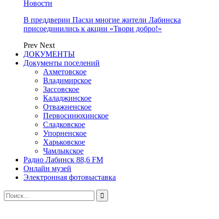
Новости
В преддверии Пасхи многие жители Лабинска
присоединились к акции «Твори добро!»
Prev
Next
ДОКУМЕНТЫ
Документы поселений
Ахметовское
Владимирское
Зассовское
Каладжинское
Отважненское
Первосинюхинское
Сладковское
Упорненское
Харьковское
Чамлыкское
Радио Лабинск 88,6 FM
Онлайн музей
Электронная фотовыставка