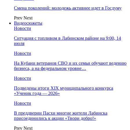
Смена поколений: молодежь активнее идет в Госдуму
Prev
Next
Видеосюжеты
Новости
Ситуация с топливом в Лабинском районе на 9:00, 14
июля
Новости
На Кубани ветеранов СВО и их семьи обучают ведению
бизнеса, а на федеральном уровне…
Новости
Подведены итоги XIX муниципального конкурса
«Ученик года — 2026»
Новости
В преддверии Пасхи многие жители Лабинска
присоединились к акции «Твори добро!»
Prev
Next