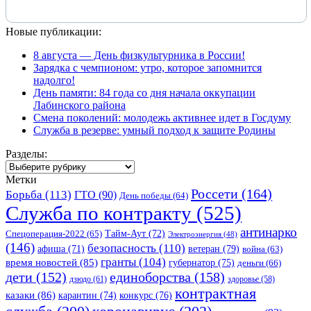
Новые публикации:
8 августа — День физкультурника в России!
Зарядка с чемпионом: утро, которое запомнится
надолго!
День памяти: 84 года со дня начала оккупации
Лабинского района
Смена поколений: молодежь активнее идет в Госдуму
Служба в резерве: умный подход к защите Родины
Разделы:
Разделы:
Метки
Россети
(164)
Борьба
(113)
ГТО
(90)
День победы
(64)
Служба по контракту
(525)
антинарко
Спецоперация-2022
(65)
Тайм-Аут
(72)
Электроэнергия
(48)
(146)
безопасность
(110)
ветеран
(79)
афиша
(71)
война
(63)
гранты
(104)
время новостей
(85)
губернатор
(75)
деньги
(66)
единоборства
(158)
дети
(152)
дзюдо
(61)
здоровье
(58)
контрактная
казаки
(86)
карантин
(74)
конкурс
(76)