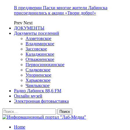
В преддверии Пасхи многие жители Лабинска
присоединились к акции «Твори добро!»
Prev
Next
ДОКУМЕНТЫ
Документы поселений
Ахметовское
Владимирское
Зассовское
Каладжинское
Отважненское
Первосинюхинское
Сладковское
Упорненское
Харьковское
Чамлыкское
Радио Лабинск 88,6 FM
Онлайн музей
Электронная фотовыставка
Home