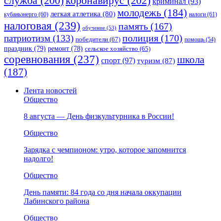
коронавирус
(202)
служба
(200)
криминал
(93)
молодежь
(184)
легкая атлетика
(80)
кубаньэнерго
(60)
налоги
(61)
налоговая
(239)
память
(167)
обучение
(53)
полиция
(170)
патриотизм
(133)
победители
(67)
помощь
(54)
праздник
(79)
ремонт
(78)
сельское хозяйство
(65)
соревнования
(237)
школа
спорт
(97)
туризм
(87)
(187)
Лента новостей
Общество
8 августа — День физкультурника в России!
Общество
Зарядка с чемпионом: утро, которое запомнится
надолго!
Общество
День памяти: 84 года со дня начала оккупации
Лабинского района
Общество