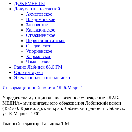
ДОКУМЕНТЫ
Документы поселений
Ахметовское
Владимирское
Зассовское
Каладжинское
Отважненское
Первосинюхинское
Сладковское
Упорненское
Харьковское
Чамлыкское
Радио Лабинск 88,6 FM
Онлайн музей
Электронная фотовыставка
Информационный портал "Лаб-Медиа"
Учредитель: муниципальное казенное учреждение «ЛАБ-
МЕДИА» муниципального образования Лабинский район
(352500, Краснодарский край, Лабинский район, г. Лабинск,
ул. К.Маркса, 176).
Главный редактор: Гальцова Т.М.