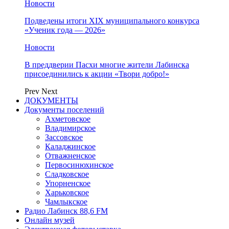
Новости
Подведены итоги XIX муниципального конкурса
«Ученик года — 2026»
Новости
В преддверии Пасхи многие жители Лабинска
присоединились к акции «Твори добро!»
Prev
Next
ДОКУМЕНТЫ
Документы поселений
Ахметовское
Владимирское
Зассовское
Каладжинское
Отважненское
Первосинюхинское
Сладковское
Упорненское
Харьковское
Чамлыкское
Радио Лабинск 88,6 FM
Онлайн музей