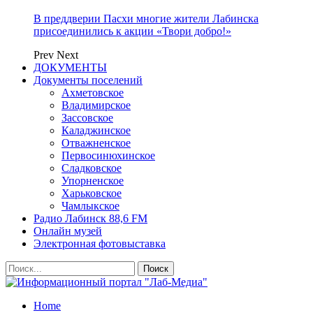
В преддверии Пасхи многие жители Лабинска
присоединились к акции «Твори добро!»
Prev
Next
ДОКУМЕНТЫ
Документы поселений
Ахметовское
Владимирское
Зассовское
Каладжинское
Отважненское
Первосинюхинское
Сладковское
Упорненское
Харьковское
Чамлыкское
Радио Лабинск 88,6 FM
Онлайн музей
Электронная фотовыставка
Home