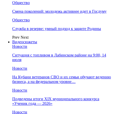
Общество
Смена поколений: молодежь активнее идет в Госдуму
Общество
Служба в резерве: умный подход к защите Родины
Prev
Next
Видеосюжеты
Новости
Ситуация с топливом в Лабинском районе на 9:00, 14
июля
Новости
На Кубани ветеранов СВО и их семьи обучают ведению
бизнеса, а на федеральном уровне…
Новости
Подведены итоги XIX муниципального конкурса
«Ученик года — 2026»
Новости