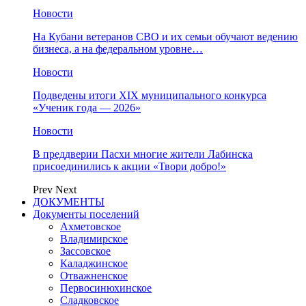
Новости
На Кубани ветеранов СВО и их семьи обучают ведению
бизнеса, а на федеральном уровне…
Новости
Подведены итоги XIX муниципального конкурса
«Ученик года — 2026»
Новости
В преддверии Пасхи многие жители Лабинска
присоединились к акции «Твори добро!»
Prev
Next
ДОКУМЕНТЫ
Документы поселений
Ахметовское
Владимирское
Зассовское
Каладжинское
Отважненское
Первосинюхинское
Сладковское