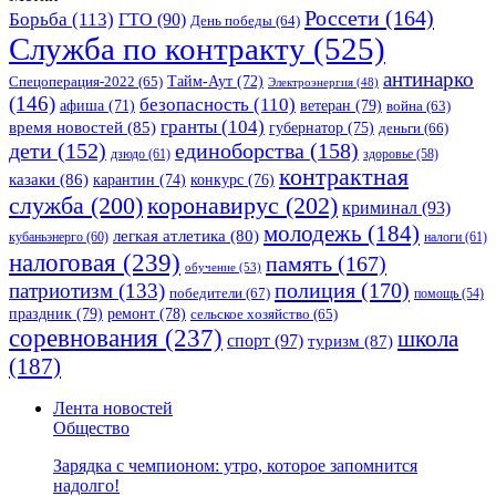
Россети
(164)
Борьба
(113)
ГТО
(90)
День победы
(64)
Служба по контракту
(525)
антинарко
Спецоперация-2022
(65)
Тайм-Аут
(72)
Электроэнергия
(48)
(146)
безопасность
(110)
ветеран
(79)
афиша
(71)
война
(63)
гранты
(104)
время новостей
(85)
губернатор
(75)
деньги
(66)
единоборства
(158)
дети
(152)
дзюдо
(61)
здоровье
(58)
контрактная
казаки
(86)
карантин
(74)
конкурс
(76)
коронавирус
(202)
служба
(200)
криминал
(93)
молодежь
(184)
легкая атлетика
(80)
кубаньэнерго
(60)
налоги
(61)
налоговая
(239)
память
(167)
обучение
(53)
полиция
(170)
патриотизм
(133)
победители
(67)
помощь
(54)
праздник
(79)
ремонт
(78)
сельское хозяйство
(65)
соревнования
(237)
школа
спорт
(97)
туризм
(87)
(187)
Лента новостей
Общество
Зарядка с чемпионом: утро, которое запомнится
надолго!