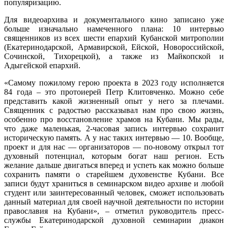
популяризацию.
Для видеоархива и документального кино записано уже
больше изначально намеченного плана: 10 интервью
священников из всех шести епархий Кубанской митрополии
(Екатеринодарской, Армавирской, Ейской, Новороссийской,
Сочинской, Тихорецкой), а также из Майкопской и
Адыгейской епархий.
«Самому пожилому герою проекта в 2023 году исполняется
84 года – это протоиерей Петр Клитовченко. Можно себе
представить какой жизненный опыт у него за плечами.
Священник с радостью рассказывал нам про свою жизнь,
особенно про восстановление храмов на Кубани. Мы рады,
что даже маленькая, 2-часовая запись интервью сохранит
историческую память. А у нас таких интервью — 10. Вообще,
проект и для нас — организаторов — по-новому открыл тот
духовный потенциал, которым богат наш регион. Есть
желание дальше двигаться вперед и успеть как можно больше
сохранить памяти о старейшем духовенстве Кубани. Все
записи будут храниться в семинарском видео архиве и любой
студент или заинтересованный человек, сможет использовать
данный материал для своей научной деятельности по истории
православия на Кубани», – отметил руководитель пресс-
службы Екатеринодарской духовной семинарии диакон