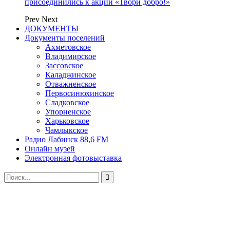
присоединились к акции «Твори добро!»
Prev
Next
ДОКУМЕНТЫ
Документы поселений
Ахметовское
Владимирское
Зассовское
Каладжинское
Отважненское
Первосинюхинское
Сладковское
Упорненское
Харьковское
Чамлыкское
Радио Лабинск 88,6 FM
Онлайн музей
Электронная фотовыставка