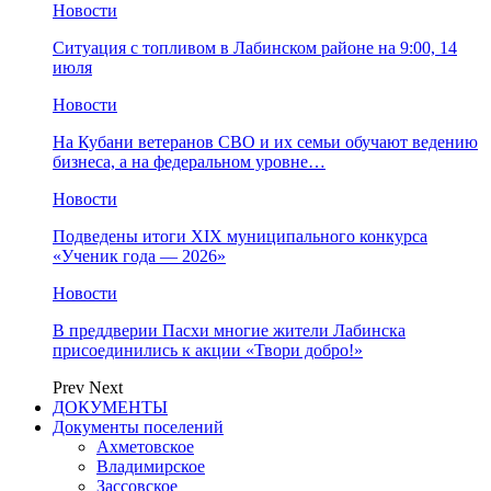
Новости
Ситуация с топливом в Лабинском районе на 9:00, 14
июля
Новости
На Кубани ветеранов СВО и их семьи обучают ведению
бизнеса, а на федеральном уровне…
Новости
Подведены итоги XIX муниципального конкурса
«Ученик года — 2026»
Новости
В преддверии Пасхи многие жители Лабинска
присоединились к акции «Твори добро!»
Prev
Next
ДОКУМЕНТЫ
Документы поселений
Ахметовское
Владимирское
Зассовское