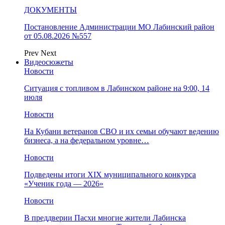
ДОКУМЕНТЫ
Постановление Администрации МО Лабинский район
от 05.08.2026 №557
Prev
Next
Видеосюжеты
Новости
Ситуация с топливом в Лабинском районе на 9:00, 14
июля
Новости
На Кубани ветеранов СВО и их семьи обучают ведению
бизнеса, а на федеральном уровне…
Новости
Подведены итоги XIX муниципального конкурса
«Ученик года — 2026»
Новости
В преддверии Пасхи многие жители Лабинска