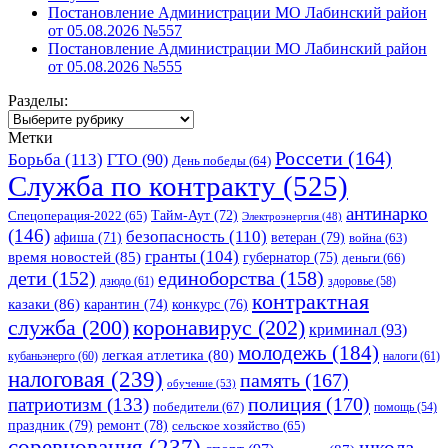
Постановление Администрации МО Лабинский район
от 05.08.2026 №557
Постановление Администрации МО Лабинский район
от 05.08.2026 №555
Разделы:
Разделы:
Метки
Россети
(164)
Борьба
(113)
ГТО
(90)
День победы
(64)
Служба по контракту
(525)
антинарко
Спецоперация-2022
(65)
Тайм-Аут
(72)
Электроэнергия
(48)
(146)
безопасность
(110)
ветеран
(79)
афиша
(71)
война
(63)
гранты
(104)
время новостей
(85)
губернатор
(75)
деньги
(66)
единоборства
(158)
дети
(152)
дзюдо
(61)
здоровье
(58)
контрактная
казаки
(86)
карантин
(74)
конкурс
(76)
коронавирус
(202)
служба
(200)
криминал
(93)
молодежь
(184)
легкая атлетика
(80)
кубаньэнерго
(60)
налоги
(61)
налоговая
(239)
память
(167)
обучение
(53)
полиция
(170)
патриотизм
(133)
победители
(67)
помощь
(54)
праздник
(79)
ремонт
(78)
сельское хозяйство
(65)
соревнования
(237)
школа