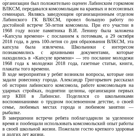
организации был положительно оценен Лабинским горкомом
ВЛКСМ, передавался комсомольцам на краевых и всесоюзных
семинарах. Являясь заведующим организационным отделом
Лабинского ГК ВЛКСМ, провел большую работу по
достойной встрече 50-летия комсомола. При его участии в
1968 году возле памятника В.И. Ленину была заложена
«Капсула времени» с посланием к потомкам, а 29 октября
2018 года, в день 100-летия со дня образования ВЛКСМ, эта
капсула была извлечена. Школьники с интересом
познакомились с архивными документами, которые
находились в «Капсуле времени» — это послание молодежи
1968 года к молодежи 2018 года, газетные статьи, книги,
плакаты того времени.
В ходе мероприятия у ребят возникли вопросы, которые они
задали ровеснику города. Александр Григорьевич рассказал
об истории лабинского комсомола, работе комсомольцев на
ударных стройках, поднятии целины, организации первых
игр КВН в Лабинске. Поделился со школьниками
воспоминаниями о трудном послевоенном детстве, о своей
семье, любимых местах города и любимом занятии —
рыбалке.
В завершении встречи ребята поблагодарили за уделенное
время и пообещали использовать комсомольский опыт работы
в своей школьной жизни. Пожелали гостю крепкого здоровья
и долгих лет жизни.