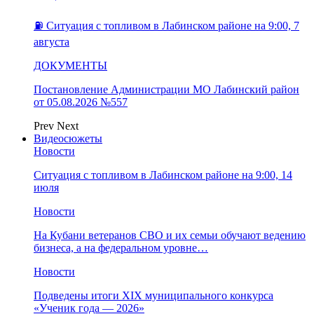
⛽️ Ситуация с топливом в Лабинском районе на 9:00, 7
августа
ДОКУМЕНТЫ
Постановление Администрации МО Лабинский район
от 05.08.2026 №557
Prev
Next
Видеосюжеты
Новости
Ситуация с топливом в Лабинском районе на 9:00, 14
июля
Новости
На Кубани ветеранов СВО и их семьи обучают ведению
бизнеса, а на федеральном уровне…
Новости
Подведены итоги XIX муниципального конкурса
«Ученик года — 2026»