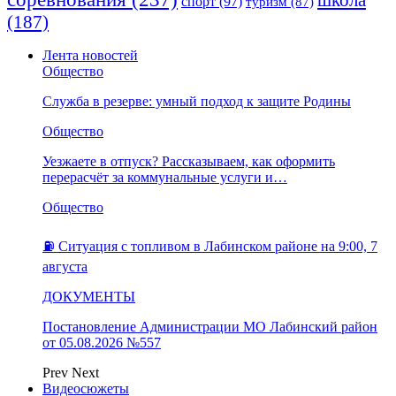
спорт
(97)
туризм
(87)
(187)
Лента новостей
Общество
Служба в резерве: умный подход к защите Родины
Общество
Уезжаете в отпуск? Рассказываем, как оформить
перерасчёт за коммунальные услуги и…
Общество
⛽️ Ситуация с топливом в Лабинском районе на 9:00, 7
августа
ДОКУМЕНТЫ
Постановление Администрации МО Лабинский район
от 05.08.2026 №557
Prev
Next
Видеосюжеты