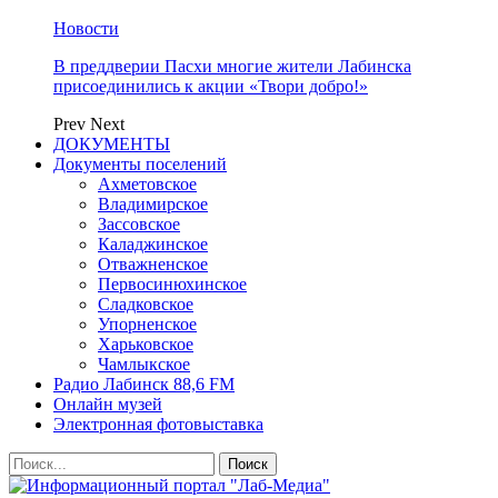
Новости
В преддверии Пасхи многие жители Лабинска
присоединились к акции «Твори добро!»
Prev
Next
ДОКУМЕНТЫ
Документы поселений
Ахметовское
Владимирское
Зассовское
Каладжинское
Отважненское
Первосинюхинское
Сладковское
Упорненское
Харьковское
Чамлыкское
Радио Лабинск 88,6 FM
Онлайн музей
Электронная фотовыставка