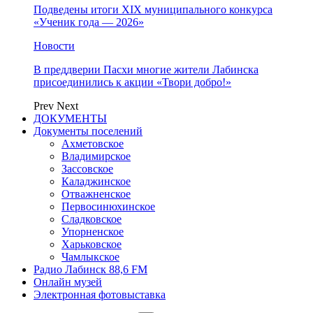
Подведены итоги XIX муниципального конкурса
«Ученик года — 2026»
Новости
В преддверии Пасхи многие жители Лабинска
присоединились к акции «Твори добро!»
Prev
Next
ДОКУМЕНТЫ
Документы поселений
Ахметовское
Владимирское
Зассовское
Каладжинское
Отважненское
Первосинюхинское
Сладковское
Упорненское
Харьковское
Чамлыкское
Радио Лабинск 88,6 FM
Онлайн музей
Электронная фотовыставка