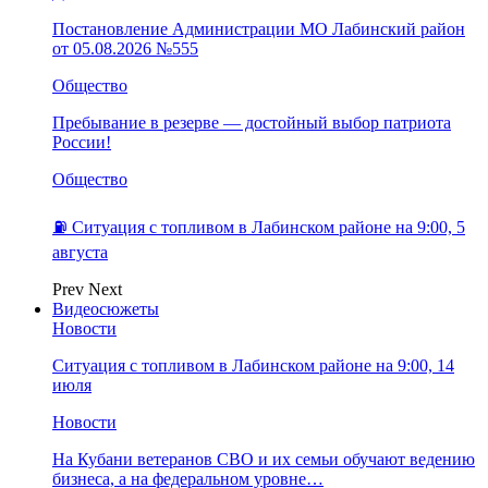
Постановление Администрации МО Лабинский район
от 05.08.2026 №555
Общество
Пребывание в резерве — достойный выбор патриота
России!
Общество
⛽️ Ситуация с топливом в Лабинском районе на 9:00, 5
августа
Prev
Next
Видеосюжеты
Новости
Ситуация с топливом в Лабинском районе на 9:00, 14
июля
Новости
На Кубани ветеранов СВО и их семьи обучают ведению
бизнеса, а на федеральном уровне…