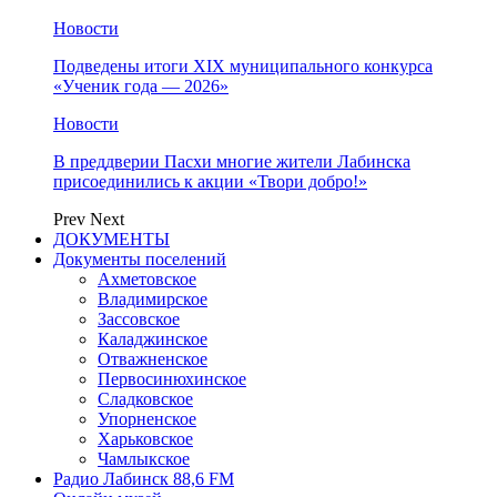
Новости
Подведены итоги XIX муниципального конкурса
«Ученик года — 2026»
Новости
В преддверии Пасхи многие жители Лабинска
присоединились к акции «Твори добро!»
Prev
Next
ДОКУМЕНТЫ
Документы поселений
Ахметовское
Владимирское
Зассовское
Каладжинское
Отважненское
Первосинюхинское
Сладковское
Упорненское
Харьковское
Чамлыкское
Радио Лабинск 88,6 FM