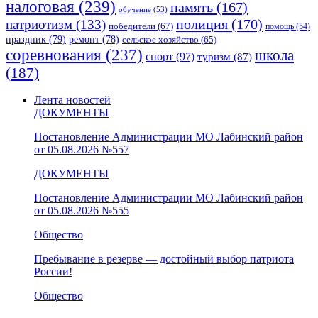
налоговая
(239)
память
(167)
обучение
(53)
полиция
(170)
патриотизм
(133)
победители
(67)
помощь
(54)
праздник
(79)
ремонт
(78)
сельское хозяйство
(65)
соревнования
(237)
школа
спорт
(97)
туризм
(87)
(187)
Лента новостей
ДОКУМЕНТЫ
Постановление Администрации МО Лабинский район
от 05.08.2026 №557
ДОКУМЕНТЫ
Постановление Администрации МО Лабинский район
от 05.08.2026 №555
Общество
Пребывание в резерве — достойный выбор патриота
России!
Общество