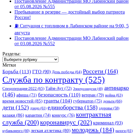
Постановление Администрации МО Лабинский район
от 05.08.2026 №555
Пребывание в резерве — достойный выбор патриота
России!
⛽️ Ситуация с топливом в Лабинском районе на 9:00, 5
августа
Постановление Администрации МО Лабинский район
от 03.08.2026 №552
Разделы:
Разделы:
Метки
Россети
(164)
Борьба
(113)
ГТО
(90)
День победы
(64)
Служба по контракту
(525)
антинарко
Спецоперация-2022
(65)
Тайм-Аут
(72)
Электроэнергия
(48)
(146)
безопасность
(110)
ветеран
(79)
афиша
(71)
война
(63)
гранты
(104)
время новостей
(85)
губернатор
(75)
деньги
(66)
единоборства
(158)
дети
(152)
дзюдо
(61)
здоровье
(58)
контрактная
казаки
(86)
карантин
(74)
конкурс
(76)
коронавирус
(202)
служба
(200)
криминал
(93)
молодежь
(184)
легкая атлетика
(80)
кубаньэнерго
(60)
налоги
(61)