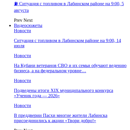
⛽️ Ситуация с топливом в Лабинском районе на 9:00, 5
августа
Prev
Next
Видеосюжеты
Новости
Ситуация с топливом в Лабинском районе на 9:00, 14
июля
Новости
На Кубани ветеранов СВО и их семьи обучают ведению
бизнеса, а на федеральном уровне…
Новости
Подведены итоги XIX муниципального конкурса
«Ученик года — 2026»
Новости
В преддверии Пасхи многие жители Лабинска
присоединились к акции «Твори добро!»