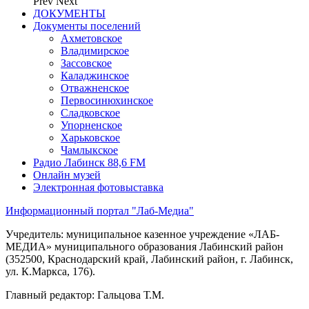
Prev
Next
ДОКУМЕНТЫ
Документы поселений
Ахметовское
Владимирское
Зассовское
Каладжинское
Отважненское
Первосинюхинское
Сладковское
Упорненское
Харьковское
Чамлыкское
Радио Лабинск 88,6 FM
Онлайн музей
Электронная фотовыставка
Информационный портал "Лаб-Медиа"
Учредитель: муниципальное казенное учреждение «ЛАБ-
МЕДИА» муниципального образования Лабинский район
(352500, Краснодарский край, Лабинский район, г. Лабинск,
ул. К.Маркса, 176).
Главный редактор: Гальцова Т.М.