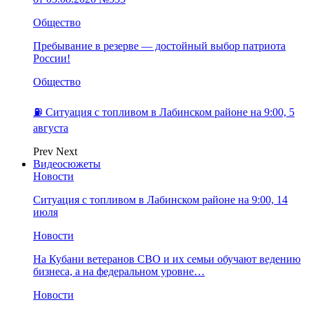
Общество
Пребывание в резерве — достойный выбор патриота
России!
Общество
⛽️ Ситуация с топливом в Лабинском районе на 9:00, 5
августа
Prev
Next
Видеосюжеты
Новости
Ситуация с топливом в Лабинском районе на 9:00, 14
июля
Новости
На Кубани ветеранов СВО и их семьи обучают ведению
бизнеса, а на федеральном уровне…
Новости