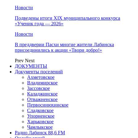
Новости
Подведены итоги XIX муниципального конкурса
«Ученик года — 2026»
Новости
В преддверии Пасхи многие жители Лабинска
присоединились к акции «Твори добро!»
Prev
Next
ДОКУМЕНТЫ
Документы поселений
Ахметовское
Владимирское
Зассовское
Каладжинское
Отважненское
Первосинюхинское
Сладковское
Упорненское
Харьковское
Чамлыкское
Радио Лабинск 88,6 FM