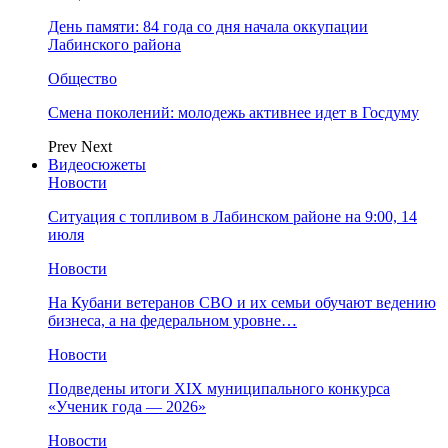
День памяти: 84 года со дня начала оккупации
Лабинского района
Общество
Смена поколений: молодежь активнее идет в Госдуму
Prev
Next
Видеосюжеты
Новости
Ситуация с топливом в Лабинском районе на 9:00, 14
июля
Новости
На Кубани ветеранов СВО и их семьи обучают ведению
бизнеса, а на федеральном уровне…
Новости
Подведены итоги XIX муниципального конкурса
«Ученик года — 2026»
Новости