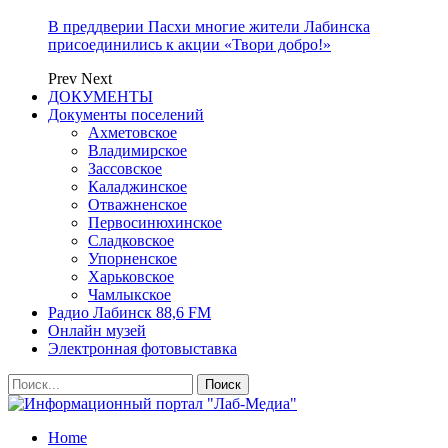
В преддверии Пасхи многие жители Лабинска
присоединились к акции «Твори добро!»
Prev
Next
ДОКУМЕНТЫ
Документы поселений
Ахметовское
Владимирское
Зассовское
Каладжинское
Отважненское
Первосинюхинское
Сладковское
Упорненское
Харьковское
Чамлыкское
Радио Лабинск 88,6 FM
Онлайн музей
Электронная фотовыставка
Home