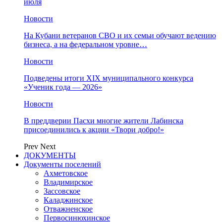
июля
Новости
На Кубани ветеранов СВО и их семьи обучают ведению
бизнеса, а на федеральном уровне…
Новости
Подведены итоги XIX муниципального конкурса
«Ученик года — 2026»
Новости
В преддверии Пасхи многие жители Лабинска
присоединились к акции «Твори добро!»
Prev
Next
ДОКУМЕНТЫ
Документы поселений
Ахметовское
Владимирское
Зассовское
Каладжинское
Отважненское
Первосинюхинское