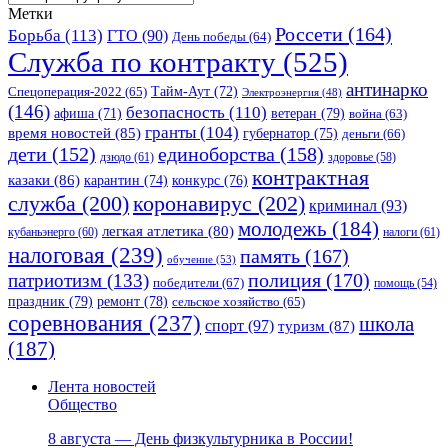
Метки
Россети
(164)
Борьба
(113)
ГТО
(90)
День победы
(64)
Служба по контракту
(525)
антинарко
Спецоперация-2022
(65)
Тайм-Аут
(72)
Электроэнергия
(48)
(146)
безопасность
(110)
ветеран
(79)
афиша
(71)
война
(63)
гранты
(104)
время новостей
(85)
губернатор
(75)
деньги
(66)
единоборства
(158)
дети
(152)
дзюдо
(61)
здоровье
(58)
контрактная
казаки
(86)
карантин
(74)
конкурс
(76)
коронавирус
(202)
служба
(200)
криминал
(93)
молодежь
(184)
легкая атлетика
(80)
кубаньэнерго
(60)
налоги
(61)
налоговая
(239)
память
(167)
обучение
(53)
полиция
(170)
патриотизм
(133)
победители
(67)
помощь
(54)
праздник
(79)
ремонт
(78)
сельское хозяйство
(65)
соревнования
(237)
школа
спорт
(97)
туризм
(87)
(187)
Лента новостей
Общество
8 августа — День физкультурника в России!