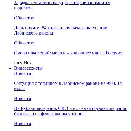
Зарядка с чемпионом: утро, которое запомнится
надолго!
Общество
День памяти: 84 года со дня начала оккупации
Лабинского района
Общество
Смена поколений: молодежь активнее идет в Госдуму
Prev
Next
Видеосюжеты
Новости
Ситуация с топливом в Лабинском районе на 9:00, 14
июля
Новости
На Кубани ветеранов СВО и их семьи обучают ведению
бизнеса, а на федеральном уровне…
Новости