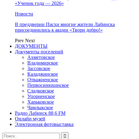
«Ученик года — 2026»
Новости
В преддверии Пасхи многие жители Лабинска
присоединились к акции «Твори добро!»
Prev
Next
ДОКУМЕНТЫ
Документы поселений
Ахметовское
Владимирское
Зассовское
Каладжинское
Отважненское
Первосинюхинское
Сладковское
Упорненское
Харьковское
Чамлыкское
Радио Лабинск 88,6 FM
Онлайн музей
Электронная фотовыставка