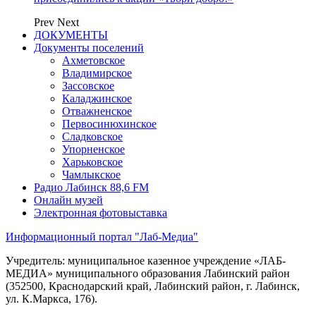
Prev
Next
ДОКУМЕНТЫ
Документы поселений
Ахметовское
Владимирское
Зассовское
Каладжинское
Отважненское
Первосинюхинское
Сладковское
Упорненское
Харьковское
Чамлыкское
Радио Лабинск 88,6 FM
Онлайн музей
Электронная фотовыставка
Информационный портал "Лаб-Медиа"
Учредитель: муниципальное казенное учреждение «ЛАБ-
МЕДИА» муниципального образования Лабинский район
(352500, Краснодарский край, Лабинский район, г. Лабинск,
ул. К.Маркса, 176).