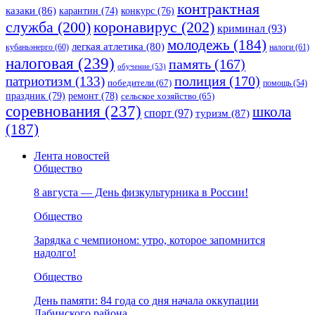
контрактная
казаки
(86)
карантин
(74)
конкурс
(76)
коронавирус
(202)
служба
(200)
криминал
(93)
молодежь
(184)
легкая атлетика
(80)
кубаньэнерго
(60)
налоги
(61)
налоговая
(239)
память
(167)
обучение
(53)
полиция
(170)
патриотизм
(133)
победители
(67)
помощь
(54)
праздник
(79)
ремонт
(78)
сельское хозяйство
(65)
соревнования
(237)
школа
спорт
(97)
туризм
(87)
(187)
Лента новостей
Общество
8 августа — День физкультурника в России!
Общество
Зарядка с чемпионом: утро, которое запомнится
надолго!
Общество
День памяти: 84 года со дня начала оккупации
Лабинского района