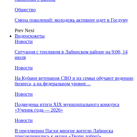
Общество
Смена поколений: молодежь активнее идет в Госдуму
Prev
Next
Видеосюжеты
Новости
Ситуация с топливом в Лабинском районе на 9:00, 14
июля
Новости
На Кубани ветеранов СВО и их семьи обучают ведению
бизнеса, а на федеральном уровне…
Новости
Подведены итоги XIX муниципального конкурса
«Ученик года — 2026»
Новости
В преддверии Пасхи многие жители Лабинска
присоединились к акции «Твори добро!»