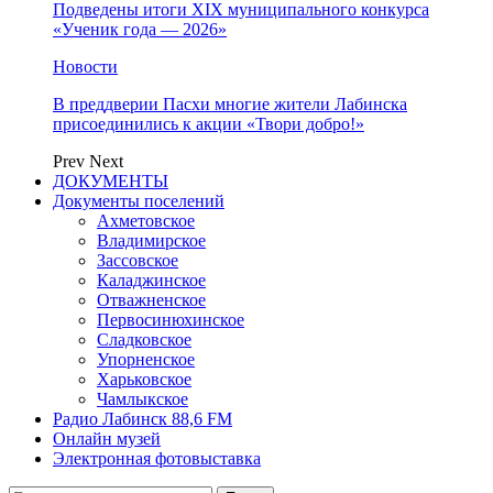
Подведены итоги XIX муниципального конкурса
«Ученик года — 2026»
Новости
В преддверии Пасхи многие жители Лабинска
присоединились к акции «Твори добро!»
Prev
Next
ДОКУМЕНТЫ
Документы поселений
Ахметовское
Владимирское
Зассовское
Каладжинское
Отважненское
Первосинюхинское
Сладковское
Упорненское
Харьковское
Чамлыкское
Радио Лабинск 88,6 FM
Онлайн музей
Электронная фотовыставка