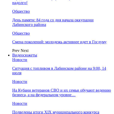
надолго!
Общество
День памяти: 84 года со дня начала оккупации
Лабинского района
Общество
Смена поколений: молодежь активнее идет в Госдуму
Prev
Next
Видеосюжеты
Новости
Ситуация с топливом в Лабинском районе на 9:00, 14
июля
Новости
На Кубани ветеранов СВО и их семьи обучают ведению
бизнеса, а на федеральном уровне…
Новости
Подведены итоги XIX муниципального конкурса