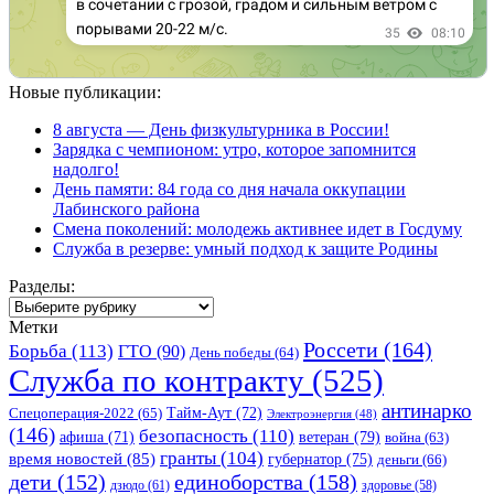
Новые публикации:
8 августа — День физкультурника в России!
Зарядка с чемпионом: утро, которое запомнится
надолго!
День памяти: 84 года со дня начала оккупации
Лабинского района
Смена поколений: молодежь активнее идет в Госдуму
Служба в резерве: умный подход к защите Родины
Разделы:
Разделы:
Метки
Россети
(164)
Борьба
(113)
ГТО
(90)
День победы
(64)
Служба по контракту
(525)
антинарко
Спецоперация-2022
(65)
Тайм-Аут
(72)
Электроэнергия
(48)
(146)
безопасность
(110)
ветеран
(79)
афиша
(71)
война
(63)
гранты
(104)
время новостей
(85)
губернатор
(75)
деньги
(66)
единоборства
(158)
дети
(152)
дзюдо
(61)
здоровье
(58)