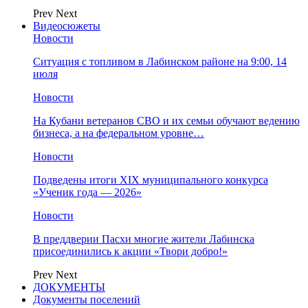
Prev
Next
Видеосюжеты
Новости
Ситуация с топливом в Лабинском районе на 9:00, 14
июля
Новости
На Кубани ветеранов СВО и их семьи обучают ведению
бизнеса, а на федеральном уровне…
Новости
Подведены итоги XIX муниципального конкурса
«Ученик года — 2026»
Новости
В преддверии Пасхи многие жители Лабинска
присоединились к акции «Твори добро!»
Prev
Next
ДОКУМЕНТЫ
Документы поселений