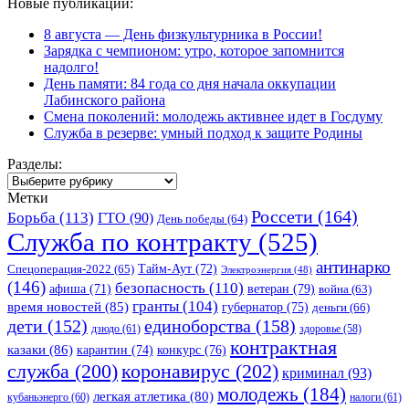
Новые публикации:
8 августа — День физкультурника в России!
Зарядка с чемпионом: утро, которое запомнится
надолго!
День памяти: 84 года со дня начала оккупации
Лабинского района
Смена поколений: молодежь активнее идет в Госдуму
Служба в резерве: умный подход к защите Родины
Разделы:
Разделы:
Метки
Россети
(164)
Борьба
(113)
ГТО
(90)
День победы
(64)
Служба по контракту
(525)
антинарко
Спецоперация-2022
(65)
Тайм-Аут
(72)
Электроэнергия
(48)
(146)
безопасность
(110)
ветеран
(79)
афиша
(71)
война
(63)
гранты
(104)
время новостей
(85)
губернатор
(75)
деньги
(66)
единоборства
(158)
дети
(152)
дзюдо
(61)
здоровье
(58)
контрактная
казаки
(86)
карантин
(74)
конкурс
(76)
коронавирус
(202)
служба
(200)
криминал
(93)
молодежь
(184)
легкая атлетика
(80)
кубаньэнерго
(60)
налоги
(61)