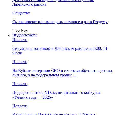
Лабинского района
Общество
Смена поколений: молодежь активнее идет в Госдуму
Prev
Next
Видеосюжеты
Новости
Ситуация с топливом в Лабинском районе на 9:00, 14
июля
Новости
На Кубани ветеранов СВО и их семьи обучают ведению
бизнеса, а на федеральном уровне…
Новости
Подведены итоги XIX муниципального конкурса
«Ученик года — 2026»
Новости
В преддверии Пасхи многие жители Лабинска