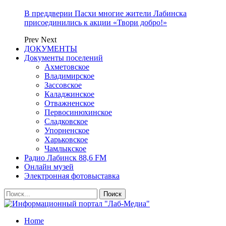
В преддверии Пасхи многие жители Лабинска
присоединились к акции «Твори добро!»
Prev
Next
ДОКУМЕНТЫ
Документы поселений
Ахметовское
Владимирское
Зассовское
Каладжинское
Отважненское
Первосинюхинское
Сладковское
Упорненское
Харьковское
Чамлыкское
Радио Лабинск 88,6 FM
Онлайн музей
Электронная фотовыставка
Home