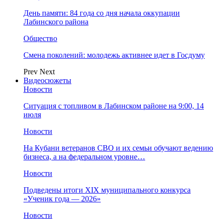
День памяти: 84 года со дня начала оккупации
Лабинского района
Общество
Смена поколений: молодежь активнее идет в Госдуму
Prev
Next
Видеосюжеты
Новости
Ситуация с топливом в Лабинском районе на 9:00, 14
июля
Новости
На Кубани ветеранов СВО и их семьи обучают ведению
бизнеса, а на федеральном уровне…
Новости
Подведены итоги XIX муниципального конкурса
«Ученик года — 2026»
Новости