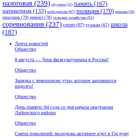
налоговая
(239)
память
(167)
обучение
(53)
полиция
(170)
патриотизм
(133)
победители
(67)
помощь
(54)
праздник
(79)
ремонт
(78)
сельское хозяйство
(65)
соревнования
(237)
школа
спорт
(97)
туризм
(87)
(187)
Лента новостей
Общество
8 августа — День физкультурника в России!
Общество
Зарядка с чемпионом: утро, которое запомнится
надолго!
Общество
День памяти: 84 года со дня начала оккупации
Лабинского района
Общество
Смена поколений: молодежь активнее идет в Госдуму