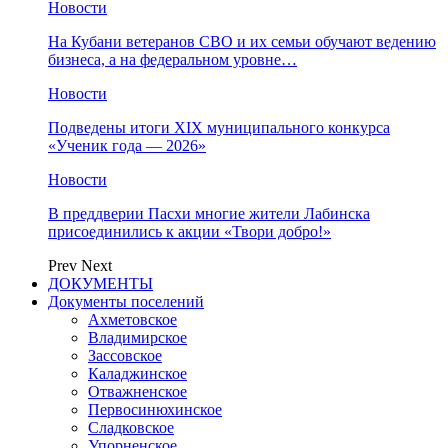
Новости
На Кубани ветеранов СВО и их семьи обучают ведению
бизнеса, а на федеральном уровне…
Новости
Подведены итоги XIX муниципального конкурса
«Ученик года — 2026»
Новости
В преддверии Пасхи многие жители Лабинска
присоединились к акции «Твори добро!»
Prev
Next
ДОКУМЕНТЫ
Документы поселений
Ахметовское
Владимирское
Зассовское
Каладжинское
Отважненское
Первосинюхинское
Сладковское
Упорненское