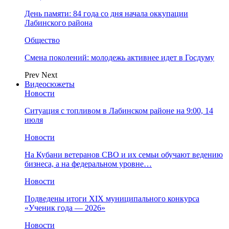
День памяти: 84 года со дня начала оккупации
Лабинского района
Общество
Смена поколений: молодежь активнее идет в Госдуму
Prev
Next
Видеосюжеты
Новости
Ситуация с топливом в Лабинском районе на 9:00, 14
июля
Новости
На Кубани ветеранов СВО и их семьи обучают ведению
бизнеса, а на федеральном уровне…
Новости
Подведены итоги XIX муниципального конкурса
«Ученик года — 2026»
Новости