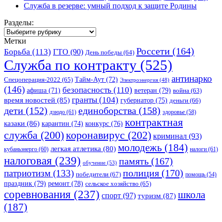
Служба в резерве: умный подход к защите Родины
Разделы:
Разделы:
Метки
Россети
(164)
Борьба
(113)
ГТО
(90)
День победы
(64)
Служба по контракту
(525)
антинарко
Спецоперация-2022
(65)
Тайм-Аут
(72)
Электроэнергия
(48)
(146)
безопасность
(110)
ветеран
(79)
афиша
(71)
война
(63)
гранты
(104)
время новостей
(85)
губернатор
(75)
деньги
(66)
единоборства
(158)
дети
(152)
дзюдо
(61)
здоровье
(58)
контрактная
казаки
(86)
карантин
(74)
конкурс
(76)
коронавирус
(202)
служба
(200)
криминал
(93)
молодежь
(184)
легкая атлетика
(80)
кубаньэнерго
(60)
налоги
(61)
налоговая
(239)
память
(167)
обучение
(53)
полиция
(170)
патриотизм
(133)
победители
(67)
помощь
(54)
праздник
(79)
ремонт
(78)
сельское хозяйство
(65)
соревнования
(237)
школа
спорт
(97)
туризм
(87)
(187)