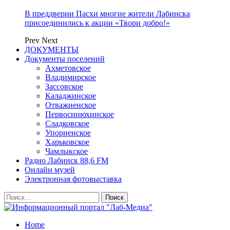
В преддверии Пасхи многие жители Лабинска
присоединились к акции «Твори добро!»
Prev
Next
ДОКУМЕНТЫ
Документы поселений
Ахметовское
Владимирское
Зассовское
Каладжинское
Отважненское
Первосинюхинское
Сладковское
Упорненское
Харьковское
Чамлыкское
Радио Лабинск 88,6 FM
Онлайн музей
Электронная фотовыставка
Home