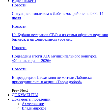
Видеосюжеты
Новости
Ситуация с топливом в Лабинском районе на 9:00, 14
июля
Новости
На Кубани ветеранов СВО и их семьи обучают ведению
бизнеса, а на федеральном уровне…
Новости
Подведены итоги XIX муниципального конкурса
«Ученик года — 2026»
Новости
В преддверии Пасхи многие жители Лабинска
присоединились к акции «Твори добро!»
Prev
Next
ДОКУМЕНТЫ
Документы поселений
Ахметовское
Владимирское