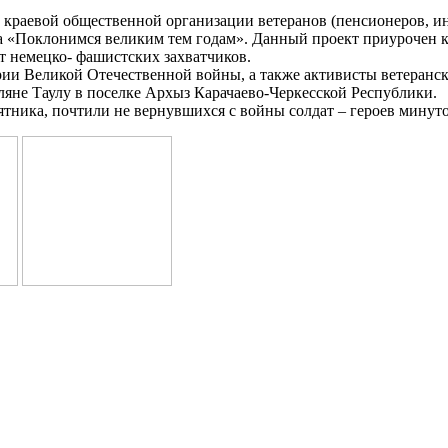
 краевой общественной организации ветеранов (пенсионеров, и
а «Поклонимся великим тем годам». Данный проект приурочен к
т немецко- фашистских захватчиков.
ии Великой Отечественной войны, а также активисты ветеранск
яне Таулу в поселке Архыз Карачаево-Черкесской Республики.
тника, почтили не вернувшихся с войны солдат – героев минут