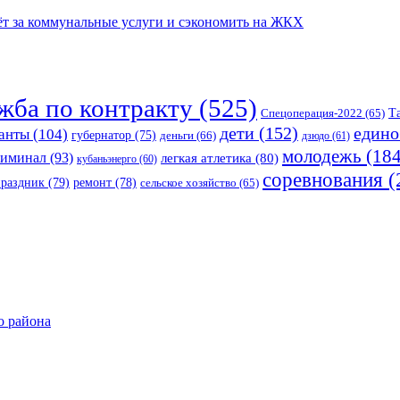
чёт за коммунальные услуги и сэкономить на ЖКХ
жба по контракту
(525)
Спецоперация-2022
(65)
Т
едино
дети
(152)
анты
(104)
губернатор
(75)
деньги
(66)
дзюдо
(61)
молодежь
(184
риминал
(93)
легкая атлетика
(80)
кубаньэнерго
(60)
соревнования
(
праздник
(79)
ремонт
(78)
сельское хозяйство
(65)
о района