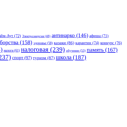
антинарко
(146)
айм-Аут
(72)
афиша
(71)
Электроэнергия
(48)
борства
(158)
казаки
(86)
карантин
(74)
конкурс
(76)
здоровье
(58)
налоговая
(239)
)
память
(167)
налоги
(61)
обучение
(53)
237)
школа
(187)
спорт
(97)
туризм
(87)