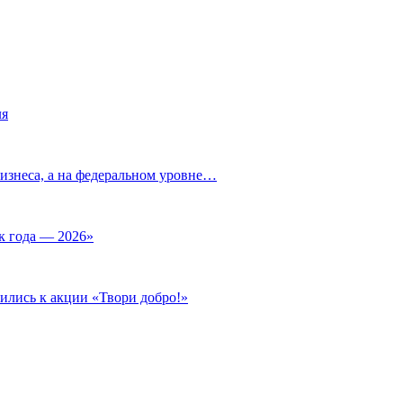
ля
изнеса, а на федеральном уровне…
к года — 2026»
ились к акции «Твори добро!»