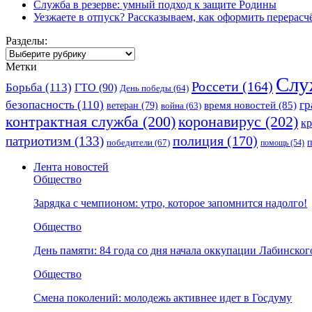
Служба в резерве: умный подход к защите Родины
Уезжаете в отпуск? Рассказываем, как оформить перерас
Разделы:
Разделы:
Метки
Слу
Россети
(164)
Борьба
(113)
ГТО
(90)
День победы
(64)
безопасность
(110)
гр
ветеран
(79)
время новостей
(85)
война
(63)
коронавирус
(202)
контрактная служба
(200)
к
полиция
(170)
патриотизм
(133)
победители
(67)
помощь
(54)
Лента новостей
Общество
Зарядка с чемпионом: утро, которое запомнится надолго!
Общество
День памяти: 84 года со дня начала оккупации Лабинског
Общество
Смена поколений: молодежь активнее идет в Госдуму