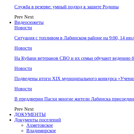
Служба в резерве: умный подход к защите Родины
Prev
Next
Видеосюжеты
Новости
Ситуация с топливом в Лабинском районе на 9:00, 14 ию
Новости
На Кубани ветеранов СВО и их семьи обучают ведению б
Новости
Подведены итоги XIX муниципального конкурса «Учени
Новости
В преддверии Пасхи многие жители Лабинска присоедин
Prev
Next
ДОКУМЕНТЫ
Документы поселений
Ахметовское
Владимирское