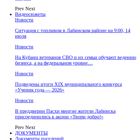
Prev
Next
Видеосюжеты
Новости
Ситуация с топливом в Лабинском районе на 9:00, 14
июля
Новости
На Кубани ветеранов СВО и их семьи обучают ведению
бизнеса, а на федеральном уровне…
Новости
Подведены итоги XIX муниципального конкурса
«Ученик года — 2026»
Новости
В преддверии Пасхи многие жители Лабинска
присоединились к акции «Твори добро!»
Prev
Next
ДОКУМЕНТЫ
Документы поселений