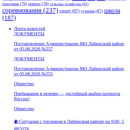
праздник
(79)
ремонт
(78)
сельское хозяйство
(65)
соревнования
(237)
школа
спорт
(97)
туризм
(87)
(187)
Лента новостей
ДОКУМЕНТЫ
Постановление Администрации МО Лабинский район
от 05.08.2026 №557
ДОКУМЕНТЫ
Постановление Администрации МО Лабинский район
от 05.08.2026 №555
Общество
Пребывание в резерве — достойный выбор патриота
России!
Общество
⛽️ Ситуация с топливом в Лабинском районе на 9:00, 5
августа