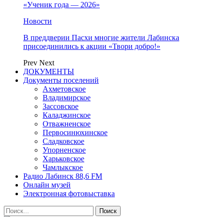
«Ученик года — 2026»
Новости
В преддверии Пасхи многие жители Лабинска
присоединились к акции «Твори добро!»
Prev
Next
ДОКУМЕНТЫ
Документы поселений
Ахметовское
Владимирское
Зассовское
Каладжинское
Отважненское
Первосинюхинское
Сладковское
Упорненское
Харьковское
Чамлыкское
Радио Лабинск 88,6 FM
Онлайн музей
Электронная фотовыставка