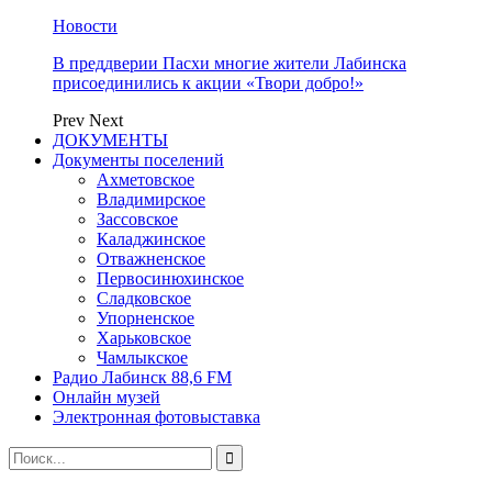
Новости
В преддверии Пасхи многие жители Лабинска
присоединились к акции «Твори добро!»
Prev
Next
ДОКУМЕНТЫ
Документы поселений
Ахметовское
Владимирское
Зассовское
Каладжинское
Отважненское
Первосинюхинское
Сладковское
Упорненское
Харьковское
Чамлыкское
Радио Лабинск 88,6 FM
Онлайн музей
Электронная фотовыставка