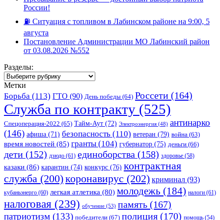
России!
⛽️ Ситуация с топливом в Лабинском районе на 9:00, 5
августа
Постановление Администрации МО Лабинский район
от 03.08.2026 №552
Разделы:
Разделы:
Метки
Россети
(164)
Борьба
(113)
ГТО
(90)
День победы
(64)
Служба по контракту
(525)
антинарко
Спецоперация-2022
(65)
Тайм-Аут
(72)
Электроэнергия
(48)
(146)
безопасность
(110)
ветеран
(79)
афиша
(71)
война
(63)
гранты
(104)
время новостей
(85)
губернатор
(75)
деньги
(66)
единоборства
(158)
дети
(152)
дзюдо
(61)
здоровье
(58)
контрактная
казаки
(86)
карантин
(74)
конкурс
(76)
коронавирус
(202)
служба
(200)
криминал
(93)
молодежь
(184)
легкая атлетика
(80)
кубаньэнерго
(60)
налоги
(61)
налоговая
(239)
память
(167)
обучение
(53)
полиция
(170)
патриотизм
(133)
победители
(67)
помощь
(54)