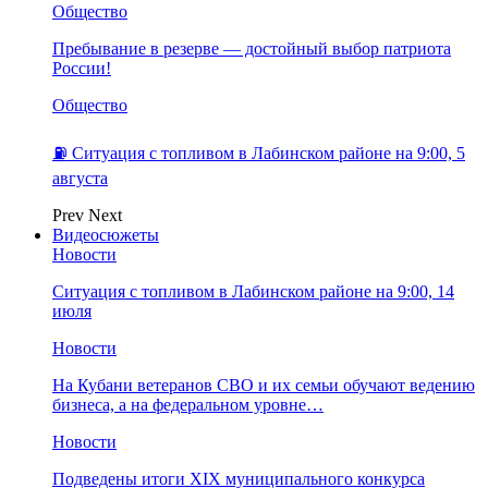
Общество
Пребывание в резерве — достойный выбор патриота
России!
Общество
⛽️ Ситуация с топливом в Лабинском районе на 9:00, 5
августа
Prev
Next
Видеосюжеты
Новости
Ситуация с топливом в Лабинском районе на 9:00, 14
июля
Новости
На Кубани ветеранов СВО и их семьи обучают ведению
бизнеса, а на федеральном уровне…
Новости
Подведены итоги XIX муниципального конкурса