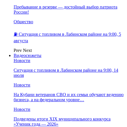
Пребывание в резерве — достойный выбор патриота
России!
Общество
⛽️ Ситуация с топливом в Лабинском районе на 9:00, 5
августа
Prev
Next
Видеосюжеты
Новости
Ситуация с топливом в Лабинском районе на 9:00, 14
июля
Новости
На Кубани ветеранов СВО и их семьи обучают ведению
бизнеса, а на федеральном уровне…
Новости
Подведены итоги XIX муниципального конкурса
«Ученик года — 2026»