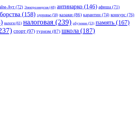
антинарко
(146)
айм-Аут
(72)
афиша
(71)
Электроэнергия
(48)
борства
(158)
казаки
(86)
карантин
(74)
конкурс
(76)
здоровье
(58)
налоговая
(239)
)
память
(167)
налоги
(61)
обучение
(53)
237)
школа
(187)
спорт
(97)
туризм
(87)