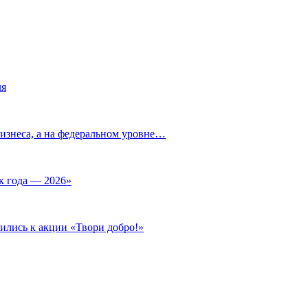
ля
изнеса, а на федеральном уровне…
к года — 2026»
ились к акции «Твори добро!»