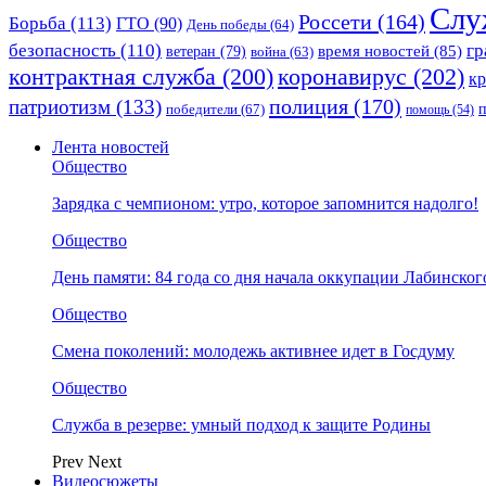
Слу
Россети
(164)
Борьба
(113)
ГТО
(90)
День победы
(64)
безопасность
(110)
гр
ветеран
(79)
время новостей
(85)
война
(63)
коронавирус
(202)
контрактная служба
(200)
к
полиция
(170)
патриотизм
(133)
победители
(67)
помощь
(54)
Лента новостей
Общество
Зарядка с чемпионом: утро, которое запомнится надолго!
Общество
День памяти: 84 года со дня начала оккупации Лабинског
Общество
Смена поколений: молодежь активнее идет в Госдуму
Общество
Служба в резерве: умный подход к защите Родины
Prev
Next
Видеосюжеты