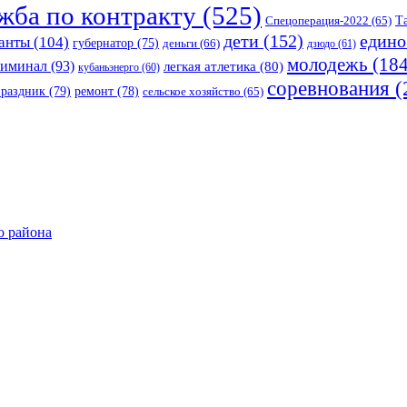
жба по контракту
(525)
Спецоперация-2022
(65)
Т
едино
дети
(152)
анты
(104)
губернатор
(75)
деньги
(66)
дзюдо
(61)
молодежь
(184
риминал
(93)
легкая атлетика
(80)
кубаньэнерго
(60)
соревнования
(
праздник
(79)
ремонт
(78)
сельское хозяйство
(65)
о района