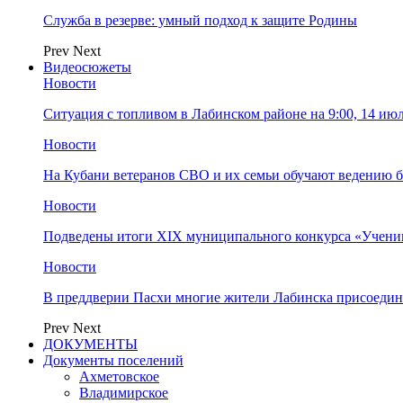
Служба в резерве: умный подход к защите Родины
Prev
Next
Видеосюжеты
Новости
Ситуация с топливом в Лабинском районе на 9:00, 14 ию
Новости
На Кубани ветеранов СВО и их семьи обучают ведению б
Новости
Подведены итоги XIX муниципального конкурса «Учени
Новости
В преддверии Пасхи многие жители Лабинска присоедин
Prev
Next
ДОКУМЕНТЫ
Документы поселений
Ахметовское
Владимирское