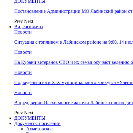
ДОКУМЕНТЫ
Постановление Администрации МО Лабинский район от 
Prev
Next
Видеосюжеты
Новости
Ситуация с топливом в Лабинском районе на 9:00, 14 ию
Новости
На Кубани ветеранов СВО и их семьи обучают ведению б
Новости
Подведены итоги XIX муниципального конкурса «Учени
Новости
В преддверии Пасхи многие жители Лабинска присоедин
Prev
Next
ДОКУМЕНТЫ
Документы поселений
Ахметовское