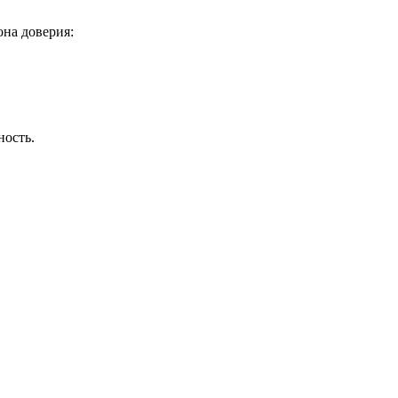
на доверия:
ность.