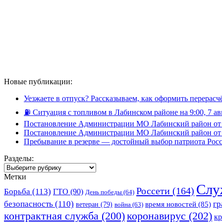
Новые публикации:
Уезжаете в отпуск? Рассказываем, как оформить перерас
⛽️ Ситуация с топливом в Лабинском районе на 9:00, 7 ав
Постановление Администрации МО Лабинский район от 
Постановление Администрации МО Лабинский район от 
Пребывание в резерве — достойный выбор патриота Рос
Разделы:
Разделы:
Метки
Слу
Россети
(164)
Борьба
(113)
ГТО
(90)
День победы
(64)
безопасность
(110)
гр
ветеран
(79)
время новостей
(85)
война
(63)
коронавирус
(202)
контрактная служба
(200)
к