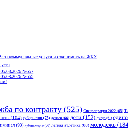
чёт за коммунальные услуги и сэкономить на ЖКХ
густа
05.08.2026 №557
05.08.2026 №555
сии!
жба по контракту
(525)
Спецоперация-2022
(65)
Т
едино
дети
(152)
анты
(104)
губернатор
(75)
деньги
(66)
дзюдо
(61)
молодежь
(184
риминал
(93)
легкая атлетика
(80)
кубаньэнерго
(60)