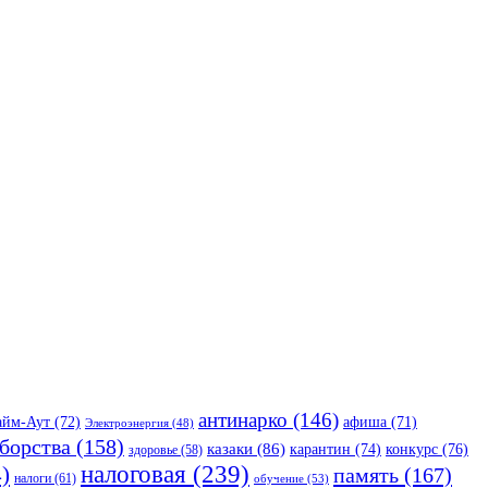
антинарко
(146)
айм-Аут
(72)
афиша
(71)
Электроэнергия
(48)
борства
(158)
казаки
(86)
карантин
(74)
конкурс
(76)
здоровье
(58)
налоговая
(239)
)
память
(167)
налоги
(61)
обучение
(53)