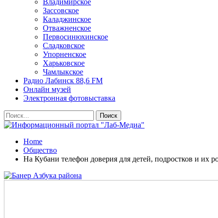
Владимирское
Зассовское
Каладжинское
Отважненское
Первосинюхинское
Сладковское
Упорненское
Харьковское
Чамлыкское
Радио Лабинск 88,6 FM
Онлайн музей
Электронная фотовыставка
Home
Общество
На Кубани телефон доверия для детей, подростков и их р