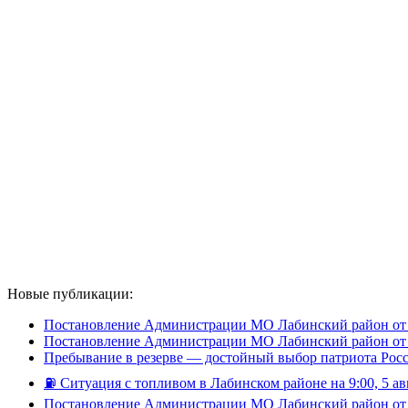
Новые публикации:
Постановление Администрации МО Лабинский район от 
Постановление Администрации МО Лабинский район от 
Пребывание в резерве — достойный выбор патриота Рос
⛽️ Ситуация с топливом в Лабинском районе на 9:00, 5 ав
Постановление Администрации МО Лабинский район от 