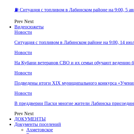
⛽️ Ситуация с топливом в Лабинском районе на 9:00, 5 ав
Prev
Next
Видеосюжеты
Новости
Ситуация с топливом в Лабинском районе на 9:00, 14 ию
Новости
На Кубани ветеранов СВО и их семьи обучают ведению б
Новости
Подведены итоги XIX муниципального конкурса «Учени
Новости
В преддверии Пасхи многие жители Лабинска присоедин
Prev
Next
ДОКУМЕНТЫ
Документы поселений
Ахметовское