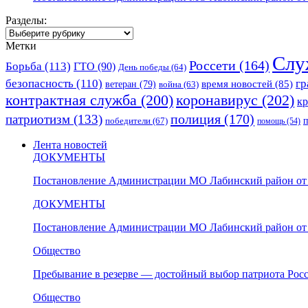
Разделы:
Разделы:
Метки
Слу
Россети
(164)
Борьба
(113)
ГТО
(90)
День победы
(64)
безопасность
(110)
гр
ветеран
(79)
время новостей
(85)
война
(63)
коронавирус
(202)
контрактная служба
(200)
к
полиция
(170)
патриотизм
(133)
победители
(67)
помощь
(54)
Лента новостей
ДОКУМЕНТЫ
Постановление Администрации МО Лабинский район от 
ДОКУМЕНТЫ
Постановление Администрации МО Лабинский район от 
Общество
Пребывание в резерве — достойный выбор патриота Рос
Общество