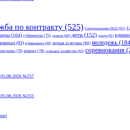
жба по контракту
(525)
Спецоперация-2022
(65)
Т
едино
дети
(152)
анты
(104)
губернатор
(75)
деньги
(66)
дзюдо
(61)
молодежь
(184
риминал
(93)
легкая атлетика
(80)
кубаньэнерго
(60)
соревнования
(
праздник
(79)
ремонт
(78)
сельское хозяйство
(65)
05.08.2026 №557
05.08.2026 №555
сии!