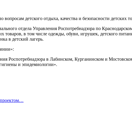
по вопросам детского отдыха, качества и безопасности детских т
риального отдела Управления Роспотребнадзора по Краснодарск
ких товаров, в том числе одежды, обуви, игрушек, детского пит
нка в детский лагерь.
линии»:
ления Роспотребнадзора в Лабинском, Курганинском и Мостовско
 гигиены и эпидемиологии».
й проектом…