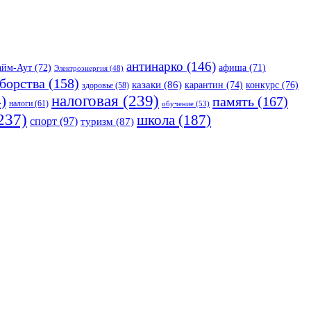
антинарко
(146)
айм-Аут
(72)
афиша
(71)
Электроэнергия
(48)
борства
(158)
казаки
(86)
карантин
(74)
конкурс
(76)
здоровье
(58)
налоговая
(239)
)
память
(167)
налоги
(61)
обучение
(53)
237)
школа
(187)
спорт
(97)
туризм
(87)