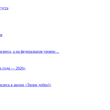
густа
ля
изнеса, а на федеральном уровне…
к года — 2026»
ились к акции «Твори добро!»