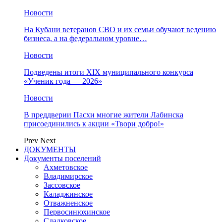
Новости
На Кубани ветеранов СВО и их семьи обучают ведению
бизнеса, а на федеральном уровне…
Новости
Подведены итоги XIX муниципального конкурса
«Ученик года — 2026»
Новости
В преддверии Пасхи многие жители Лабинска
присоединились к акции «Твори добро!»
Prev
Next
ДОКУМЕНТЫ
Документы поселений
Ахметовское
Владимирское
Зассовское
Каладжинское
Отважненское
Первосинюхинское
Сладковское