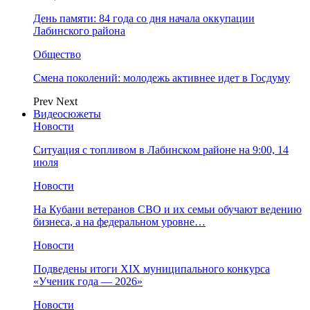
День памяти: 84 года со дня начала оккупации
Лабинского района
Общество
Смена поколений: молодежь активнее идет в Госдуму
Prev
Next
Видеосюжеты
Новости
Ситуация с топливом в Лабинском районе на 9:00, 14
июля
Новости
На Кубани ветеранов СВО и их семьи обучают ведению
бизнеса, а на федеральном уровне…
Новости
Подведены итоги XIX муниципального конкурса
«Ученик года — 2026»
Новости