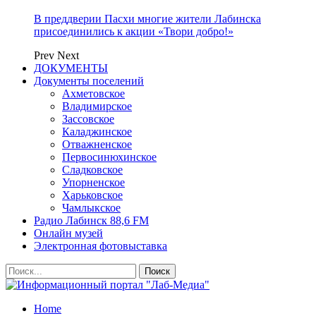
В преддверии Пасхи многие жители Лабинска
присоединились к акции «Твори добро!»
Prev
Next
ДОКУМЕНТЫ
Документы поселений
Ахметовское
Владимирское
Зассовское
Каладжинское
Отважненское
Первосинюхинское
Сладковское
Упорненское
Харьковское
Чамлыкское
Радио Лабинск 88,6 FM
Онлайн музей
Электронная фотовыставка
Home