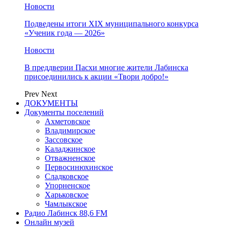
Новости
Подведены итоги XIX муниципального конкурса
«Ученик года — 2026»
Новости
В преддверии Пасхи многие жители Лабинска
присоединились к акции «Твори добро!»
Prev
Next
ДОКУМЕНТЫ
Документы поселений
Ахметовское
Владимирское
Зассовское
Каладжинское
Отважненское
Первосинюхинское
Сладковское
Упорненское
Харьковское
Чамлыкское
Радио Лабинск 88,6 FM
Онлайн музей