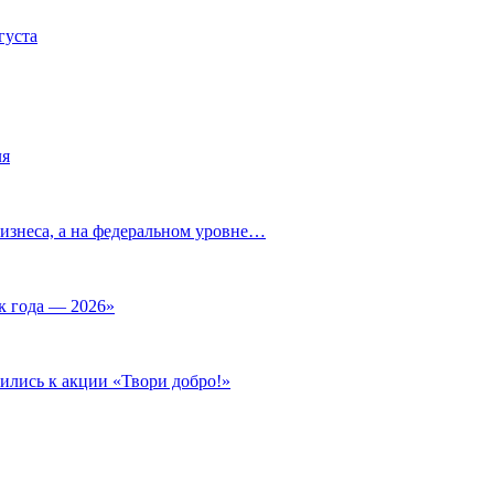
густа
ля
изнеса, а на федеральном уровне…
к года — 2026»
ились к акции «Твори добро!»