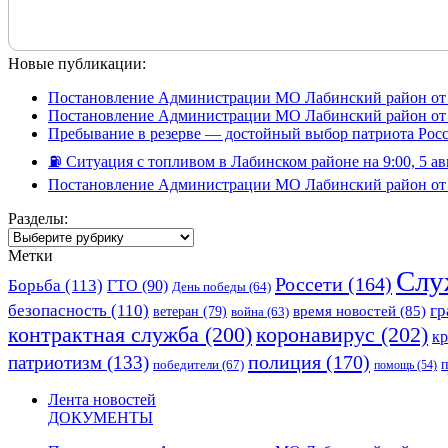
Новые публикации:
Постановление Администрации МО Лабинский район от 
Постановление Администрации МО Лабинский район от 
Пребывание в резерве — достойный выбор патриота Рос
⛽️ Ситуация с топливом в Лабинском районе на 9:00, 5 ав
Постановление Администрации МО Лабинский район от 
Разделы:
Разделы:
Метки
Слу
Россети
(164)
Борьба
(113)
ГТО
(90)
День победы
(64)
безопасность
(110)
гр
ветеран
(79)
время новостей
(85)
война
(63)
коронавирус
(202)
контрактная служба
(200)
к
полиция
(170)
патриотизм
(133)
победители
(67)
помощь
(54)
Лента новостей
ДОКУМЕНТЫ