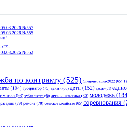
05.08.2026 №557
05.08.2026 №555
сии!
густа
03.08.2026 №552
жба по контракту
(525)
Спецоперация-2022
(65)
Т
едино
дети
(152)
анты
(104)
губернатор
(75)
деньги
(66)
дзюдо
(61)
молодежь
(184
риминал
(93)
легкая атлетика
(80)
кубаньэнерго
(60)
соревнования
(
праздник
(79)
ремонт
(78)
сельское хозяйство
(65)