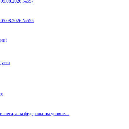
05.08.2026 №557
05.08.2026 №555
сии!
густа
ля
изнеса, а на федеральном уровне…