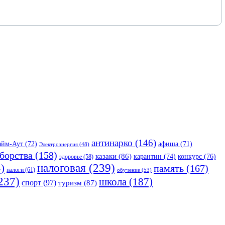
антинарко
(146)
айм-Аут
(72)
афиша
(71)
Электроэнергия
(48)
борства
(158)
казаки
(86)
карантин
(74)
конкурс
(76)
здоровье
(58)
налоговая
(239)
)
память
(167)
налоги
(61)
обучение
(53)
237)
школа
(187)
спорт
(97)
туризм
(87)