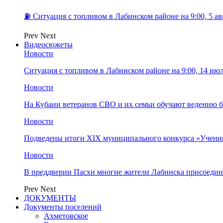
⛽️ Ситуация с топливом в Лабинском районе на 9:00, 5 ав
Prev
Next
Видеосюжеты
Новости
Ситуация с топливом в Лабинском районе на 9:00, 14 ию
Новости
На Кубани ветеранов СВО и их семьи обучают ведению б
Новости
Подведены итоги XIX муниципального конкурса «Учени
Новости
В преддверии Пасхи многие жители Лабинска присоедин
Prev
Next
ДОКУМЕНТЫ
Документы поселений
Ахметовское