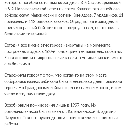
которого погибли сотенные командиры 3-й Старомарьевской
и 5-й Новомарьевской казачьих сотен Кавказского линейного
войска: есаул Максимович и сотник Кикнядзев, 7 урядников, 11
приказных и 112 рядовых казаков. Отряд попал в западню и
принял неравный бой, никто не повернул назад, не оставил в
беде своих товарищей.
Сегодня все имена этих героев начертаны на монументе,
построенном здесь к 160-й годовщине тех памятных событий.
Его изготовили ставропольские казаки, а устанавливали вместе
с лабинскими.
Старожилы говорят о том, что когда-то на этом месте
собирались казаки, забивали быка и несколько дней поминали
героев. Но Гражданская война стерла из памяти многое, в том
числе и эту памятную дату.
Возобновили поминовения лишь в 1997 году. Их
родоначальником был атаман ст. Каладжинской Владимир
Пазушко. Под его руководством происходили все поисковые
работы.