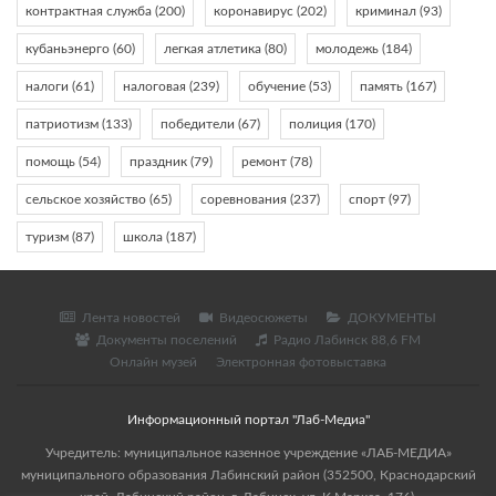
контрактная служба
(200)
коронавирус
(202)
криминал
(93)
кубаньэнерго
(60)
легкая атлетика
(80)
молодежь
(184)
налоги
(61)
налоговая
(239)
обучение
(53)
память
(167)
патриотизм
(133)
победители
(67)
полиция
(170)
помощь
(54)
праздник
(79)
ремонт
(78)
сельское хозяйство
(65)
соревнования
(237)
спорт
(97)
туризм
(87)
школа
(187)
Лента новостей
Видеосюжеты
ДОКУМЕНТЫ
Документы поселений
Радио Лабинск 88,6 FM
Онлайн музей
Электронная фотовыставка
Информационный портал "Лаб-Медиа"
Учредитель: муниципальное казенное учреждение «ЛАБ-МЕДИА»
муниципального образования Лабинский район (352500, Краснодарский