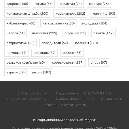
здоровье
(58)
казаки
(86)
карантин
(74)
конкурс
(76)
контрактная служба
(200)
коронавирус
(202)
криминал
(93)
кубаньэнерго
(60)
легкая атлетика
(80)
молодежь
(184)
налоги
(61)
налоговая
(239)
обучение
(53)
память
(167)
патриотизм
(133)
победители
(67)
полиция
(170)
помощь
(54)
праздник
(79)
ремонт
(78)
сельское хозяйство
(65)
соревнования
(237)
спорт
(97)
туризм
(87)
школа
(187)
Лента новостей
Видеосюжеты
ДОКУМЕНТЫ
Документы поселений
Радио Лабинск 88,6 FM
Онлайн музей
Электронная фотовыставка
Информационный портал "Лаб-Медиа"
Учредитель: муниципальное казенное учреждение «ЛАБ-МЕДИА»