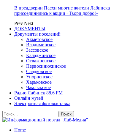
В преддверии Пасхи многие жители Лабинска
присоединились к акции «Твори добро!»
Prev
Next
ДОКУМЕНТЫ
Документы поселений
Ахметовское
Владимирское
Зассовское
Каладжинское
Отважненское
Первосинюхинское
Сладковское
Упорненское
Харьковское
Чамлыкское
Радио Лабинск 88,6 FM
Онлайн музей
Электронная фотовыставка
Home