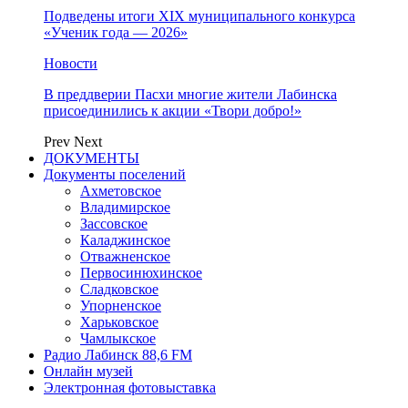
Подведены итоги XIX муниципального конкурса
«Ученик года — 2026»
Новости
В преддверии Пасхи многие жители Лабинска
присоединились к акции «Твори добро!»
Prev
Next
ДОКУМЕНТЫ
Документы поселений
Ахметовское
Владимирское
Зассовское
Каладжинское
Отважненское
Первосинюхинское
Сладковское
Упорненское
Харьковское
Чамлыкское
Радио Лабинск 88,6 FM
Онлайн музей
Электронная фотовыставка