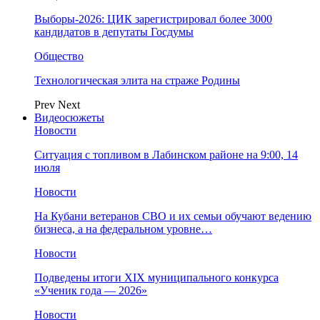
Выборы-2026: ЦИК зарегистрировал более 3000
кандидатов в депутаты Госдумы
Общество
Технологическая элита на страже Родины
Prev
Next
Видеосюжеты
Новости
Ситуация с топливом в Лабинском районе на 9:00, 14
июля
Новости
На Кубани ветеранов СВО и их семьи обучают ведению
бизнеса, а на федеральном уровне…
Новости
Подведены итоги XIX муниципального конкурса
«Ученик года — 2026»
Новости