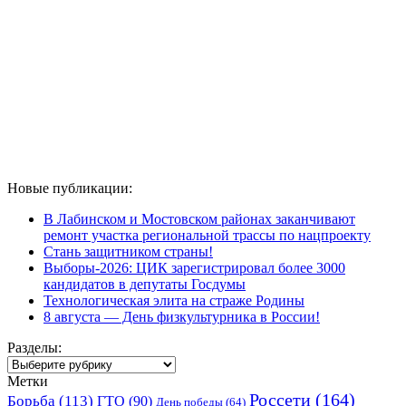
Новые публикации:
В Лабинском и Мостовском районах заканчивают
ремонт участка региональной трассы по нацпроекту
Стань защитником страны!
Выборы-2026: ЦИК зарегистрировал более 3000
кандидатов в депутаты Госдумы
Технологическая элита на страже Родины
8 августа — День физкультурника в России!
Разделы:
Разделы:
Метки
Россети
(164)
Борьба
(113)
ГТО
(90)
День победы
(64)