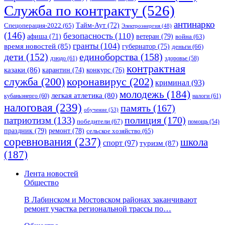
Служба по контракту
(526)
антинарко
Спецоперация-2022
(65)
Тайм-Аут
(72)
Электроэнергия
(48)
(146)
безопасность
(110)
ветеран
(79)
афиша
(71)
война
(63)
гранты
(104)
время новостей
(85)
губернатор
(75)
деньги
(66)
единоборства
(158)
дети
(152)
дзюдо
(61)
здоровье
(58)
контрактная
казаки
(86)
карантин
(74)
конкурс
(76)
коронавирус
(202)
служба
(200)
криминал
(93)
молодежь
(184)
легкая атлетика
(80)
кубаньэнерго
(60)
налоги
(61)
налоговая
(239)
память
(167)
обучение
(53)
полиция
(170)
патриотизм
(133)
победители
(67)
помощь
(54)
праздник
(79)
ремонт
(78)
сельское хозяйство
(65)
соревнования
(237)
школа
спорт
(97)
туризм
(87)
(187)
Лента новостей
Общество
В Лабинском и Мостовском районах заканчивают
ремонт участка региональной трассы по…