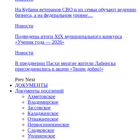
На Кубани ветеранов СВО и их семьи обучают ведению
бизнеса, а на федеральном уровне…
Новости
Подведены итоги XIX муниципального конкурса
«Ученик года — 2026»
Новости
В преддверии Пасхи многие жители Лабинска
присоединились к акции «Твори добро!»
Prev
Next
ДОКУМЕНТЫ
Документы поселений
Ахметовское
Владимирское
Зассовское
Каладжинское
Отважненское
Первосинюхинское
Сладковское
Упорненское