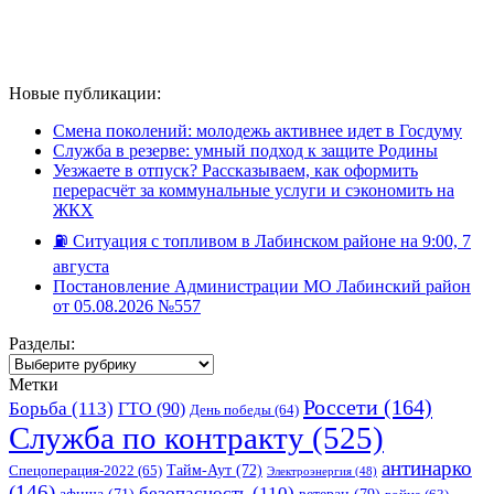
Новые публикации:
Смена поколений: молодежь активнее идет в Госдуму
Служба в резерве: умный подход к защите Родины
Уезжаете в отпуск? Рассказываем, как оформить
перерасчёт за коммунальные услуги и сэкономить на
ЖКХ
⛽️ Ситуация с топливом в Лабинском районе на 9:00, 7
августа
Постановление Администрации МО Лабинский район
от 05.08.2026 №557
Разделы:
Разделы:
Метки
Россети
(164)
Борьба
(113)
ГТО
(90)
День победы
(64)
Служба по контракту
(525)
антинарко
Спецоперация-2022
(65)
Тайм-Аут
(72)
Электроэнергия
(48)
(146)
безопасность
(110)
ветеран
(79)