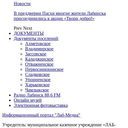
Новости
В преддверии Пасхи многие жители Лабинска
присоединились к акции «Твори добро!»
Prev
Next
ДОКУМЕНТЫ
Документы поселений
Ахметовское
Владимирское
Зассовское
Каладжинское
Отважненское
Первосинюхинское
Сладковское
Упорненское
Харьковское
Чамлыкское
Радио Лабинск 88,6 FM
Онлайн музей
Электронная фотовыставка
Информационный портал "Лаб-Медиа"
Учредитель: муниципальное казенное учреждение «ЛАБ-