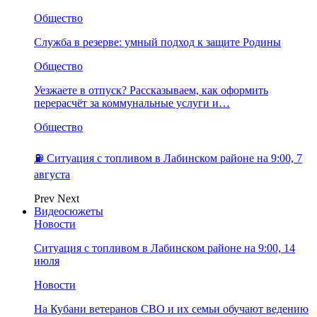
Общество
Служба в резерве: умный подход к защите Родины
Общество
Уезжаете в отпуск? Рассказываем, как оформить
перерасчёт за коммунальные услуги и…
Общество
⛽️ Ситуация с топливом в Лабинском районе на 9:00, 7
августа
Prev
Next
Видеосюжеты
Новости
Ситуация с топливом в Лабинском районе на 9:00, 14
июля
Новости
На Кубани ветеранов СВО и их семьи обучают ведению