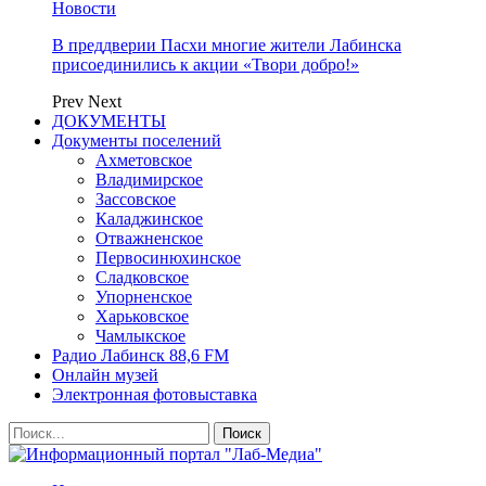
Новости
В преддверии Пасхи многие жители Лабинска
присоединились к акции «Твори добро!»
Prev
Next
ДОКУМЕНТЫ
Документы поселений
Ахметовское
Владимирское
Зассовское
Каладжинское
Отважненское
Первосинюхинское
Сладковское
Упорненское
Харьковское
Чамлыкское
Радио Лабинск 88,6 FM
Онлайн музей
Электронная фотовыставка