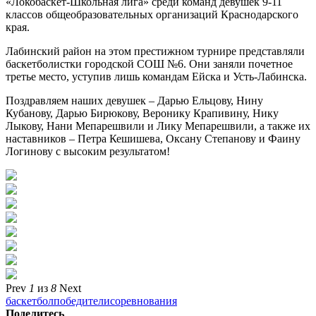
«Локобаскет-Школьная лига» среди команд девушек 9-11
классов общеобразовательных организаций Краснодарского
края.
Лабинский район на этом престижном турнире представляли
баскетболистки городской СОШ №6. Они заняли почетное
третье место, уступив лишь командам Ейска и Усть-Лабинска.
Поздравляем наших девушек – Дарью Ельцову, Нину
Кубанову, Дарью Бирюкову, Веронику Крапивину, Нику
Лыкову, Нани Мепарешвили и Лику Мепарешвили, а также их
наставников – Петра Кешишева, Оксану Степанову и Фаину
Логинову с высоким результатом!
Prev
1
из
8
Next
баскетбол
победители
соревнования
Поделитесь