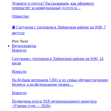
Уезжаете в отпуск? Рассказываем, как оформить
перерасчёт за коммунальные услуги и…
Общество
⛽️ Ситуация с топливом в Лабинском районе на 9:00, 7
августа
Prev
Next
Видеосюжеты
Новости
Ситуация с топливом в Лабинском районе на 9:00, 14
июля
Новости
На Кубани ветеранов СВО и их семьи обучают ведению
бизнеса, а на федеральном уровне…
Новости
Подведены итоги XIX муниципального конкурса
«Ученик года — 2026»