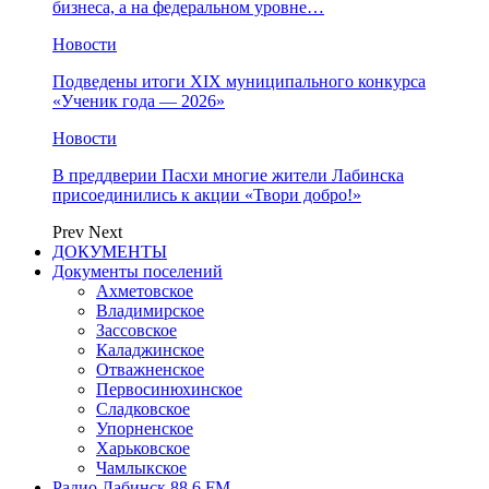
бизнеса, а на федеральном уровне…
Новости
Подведены итоги XIX муниципального конкурса
«Ученик года — 2026»
Новости
В преддверии Пасхи многие жители Лабинска
присоединились к акции «Твори добро!»
Prev
Next
ДОКУМЕНТЫ
Документы поселений
Ахметовское
Владимирское
Зассовское
Каладжинское
Отважненское
Первосинюхинское
Сладковское
Упорненское
Харьковское
Чамлыкское
Радио Лабинск 88,6 FM