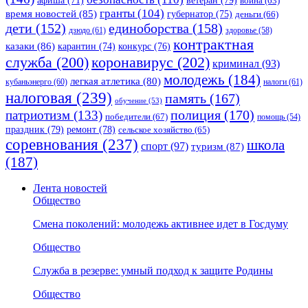
афиша
(71)
война
(63)
гранты
(104)
время новостей
(85)
губернатор
(75)
деньги
(66)
единоборства
(158)
дети
(152)
дзюдо
(61)
здоровье
(58)
контрактная
казаки
(86)
карантин
(74)
конкурс
(76)
коронавирус
(202)
служба
(200)
криминал
(93)
молодежь
(184)
легкая атлетика
(80)
кубаньэнерго
(60)
налоги
(61)
налоговая
(239)
память
(167)
обучение
(53)
полиция
(170)
патриотизм
(133)
победители
(67)
помощь
(54)
праздник
(79)
ремонт
(78)
сельское хозяйство
(65)
соревнования
(237)
школа
спорт
(97)
туризм
(87)
(187)
Лента новостей
Общество
Смена поколений: молодежь активнее идет в Госдуму
Общество
Служба в резерве: умный подход к защите Родины
Общество