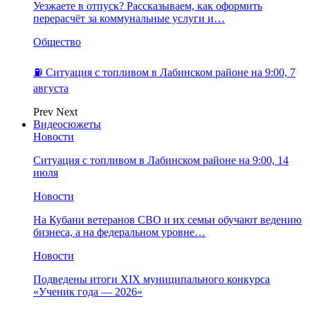
Уезжаете в отпуск? Рассказываем, как оформить
перерасчёт за коммунальные услуги и…
Общество
⛽️ Ситуация с топливом в Лабинском районе на 9:00, 7
августа
Prev
Next
Видеосюжеты
Новости
Ситуация с топливом в Лабинском районе на 9:00, 14
июля
Новости
На Кубани ветеранов СВО и их семьи обучают ведению
бизнеса, а на федеральном уровне…
Новости
Подведены итоги XIX муниципального конкурса
«Ученик года — 2026»