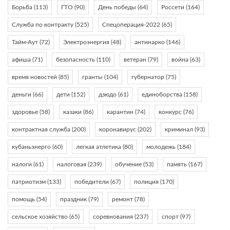
Борьба
(113)
ГТО
(90)
День победы
(64)
Россети
(164)
Служба по контракту
(525)
Спецоперация-2022
(65)
Тайм-Аут
(72)
Электроэнергия
(48)
антинарко
(146)
афиша
(71)
безопасность
(110)
ветеран
(79)
война
(63)
время новостей
(85)
гранты
(104)
губернатор
(75)
деньги
(66)
дети
(152)
дзюдо
(61)
единоборства
(158)
здоровье
(58)
казаки
(86)
карантин
(74)
конкурс
(76)
контрактная служба
(200)
коронавирус
(202)
криминал
(93)
кубаньэнерго
(60)
легкая атлетика
(80)
молодежь
(184)
налоги
(61)
налоговая
(239)
обучение
(53)
память
(167)
патриотизм
(133)
победители
(67)
полиция
(170)
помощь
(54)
праздник
(79)
ремонт
(78)
сельское хозяйство
(65)
соревнования
(237)
спорт
(97)