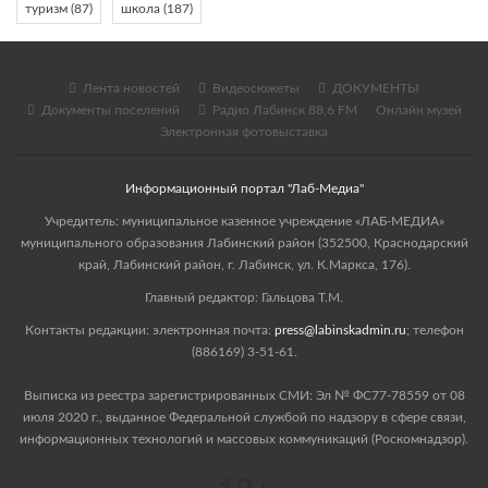
туризм
(87)
школа
(187)
Лента новостей
Видеосюжеты
ДОКУМЕНТЫ
Документы поселений
Радио Лабинск 88,6 FM
Онлайн музей
Электронная фотовыставка
Информационный портал "Лаб-Медиа"
Учредитель: муниципальное казенное учреждение «ЛАБ-МЕДИА»
муниципального образования Лабинский район (352500, Краснодарский
край, Лабинский район, г. Лабинск, ул. К.Маркса, 176).
Главный редактор: Гальцова Т.М.
Контакты редакции: электронная почта:
press@labinskadmin.ru
; телефон
(886169) 3-51-61.
Выписка из реестра зарегистрированных СМИ: Эл № ФС77-78559 от 08
июля 2020 г., выданное Федеральной службой по надзору в сфере связи,
информационных технологий и массовых коммуникаций (Роскомнадзор).