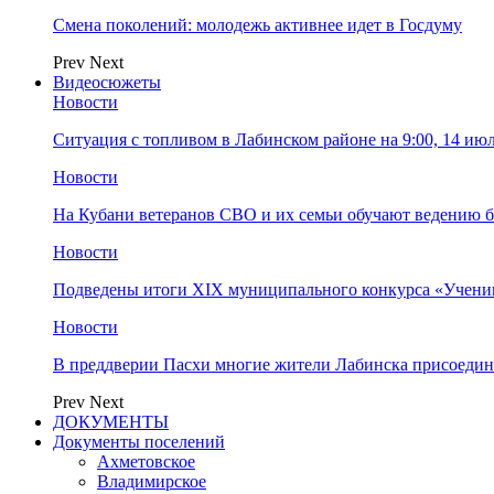
Смена поколений: молодежь активнее идет в Госдуму
Prev
Next
Видеосюжеты
Новости
Ситуация с топливом в Лабинском районе на 9:00, 14 ию
Новости
На Кубани ветеранов СВО и их семьи обучают ведению б
Новости
Подведены итоги XIX муниципального конкурса «Учени
Новости
В преддверии Пасхи многие жители Лабинска присоедин
Prev
Next
ДОКУМЕНТЫ
Документы поселений
Ахметовское
Владимирское