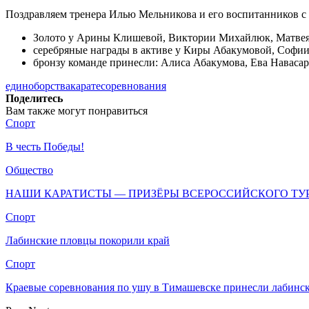
Поздравляем тренера Илью Мельникова и его воспитанников с
Золото у Арины Клишевой, Виктории Михайлюк, Матвея 
серебряные награды в активе у Киры Абакумовой, Софии
бронзу команде принесли: Алиса Абакумова, Ева Наваса
единоборства
карате
соревнования
Поделитесь
Вам также могут понравиться
Спорт
В честь Победы!
Общество
НАШИ КАРАТИСТЫ — ПРИЗЁРЫ ВСЕРОССИЙСКОГО ТУ
Спорт
Лабинские пловцы покорили край
Спорт
Краевые соревнования по ушу в Тимашевске принесли лабинс