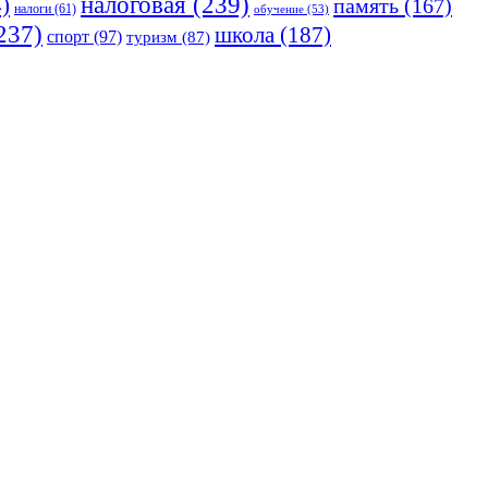
налоговая
(239)
)
память
(167)
налоги
(61)
обучение
(53)
237)
школа
(187)
спорт
(97)
туризм
(87)