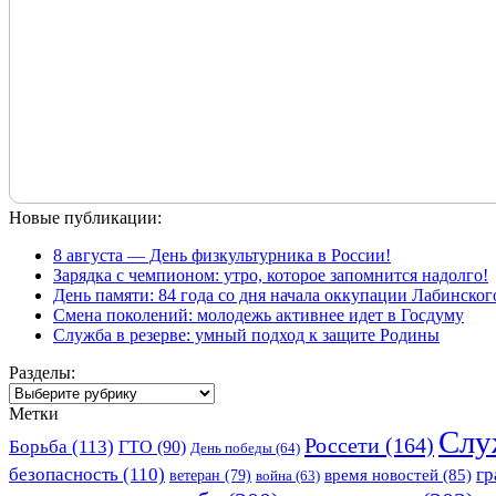
Новые публикации:
8 августа — День физкультурника в России!
Зарядка с чемпионом: утро, которое запомнится надолго!
День памяти: 84 года со дня начала оккупации Лабинског
Смена поколений: молодежь активнее идет в Госдуму
Служба в резерве: умный подход к защите Родины
Разделы:
Разделы:
Метки
Слу
Россети
(164)
Борьба
(113)
ГТО
(90)
День победы
(64)
безопасность
(110)
гр
ветеран
(79)
время новостей
(85)
война
(63)