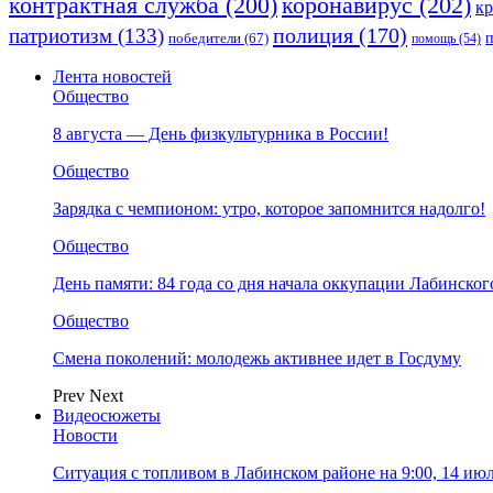
коронавирус
(202)
контрактная служба
(200)
к
полиция
(170)
патриотизм
(133)
победители
(67)
помощь
(54)
Лента новостей
Общество
8 августа — День физкультурника в России!
Общество
Зарядка с чемпионом: утро, которое запомнится надолго!
Общество
День памяти: 84 года со дня начала оккупации Лабинског
Общество
Смена поколений: молодежь активнее идет в Госдуму
Prev
Next
Видеосюжеты
Новости
Ситуация с топливом в Лабинском районе на 9:00, 14 ию