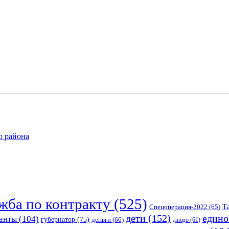
о района
жба по контракту
(525)
Спецоперация-2022
(65)
Т
едино
дети
(152)
анты
(104)
губернатор
(75)
деньги
(66)
дзюдо
(61)