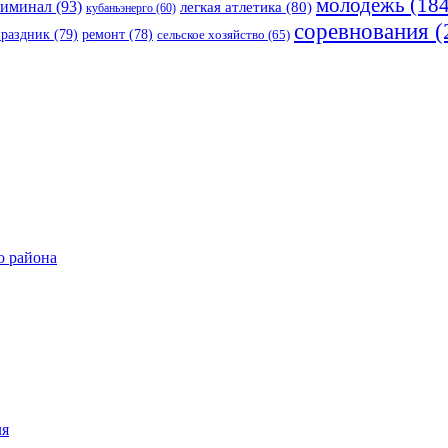
молодежь
(184
риминал
(93)
легкая атлетика
(80)
кубаньэнерго
(60)
соревнования
(
праздник
(79)
ремонт
(78)
сельское хозяйство
(65)
о района
ля