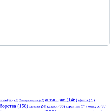
антинарко
(146)
айм-Аут
(72)
афиша
(71)
Электроэнергия
(48)
борства
(158)
казаки
(86)
карантин
(74)
конкурс
(76)
здоровье
(58)