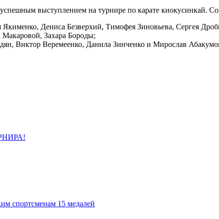
 успешным выступлением на турнире по карате киокусинкай. Со
Якименко, Дениса Безверхий, Тимофея Зиновьева, Сергея Дро
 Макаровой, Захара Бороды;
рдян, Виктор Веремеенко, Данила Зинченко и Мирослав Абакумо
РНИРА!
ким спортсменам 15 медалей