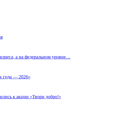
ля
изнеса, а на федеральном уровне…
к года — 2026»
ились к акции «Твори добро!»