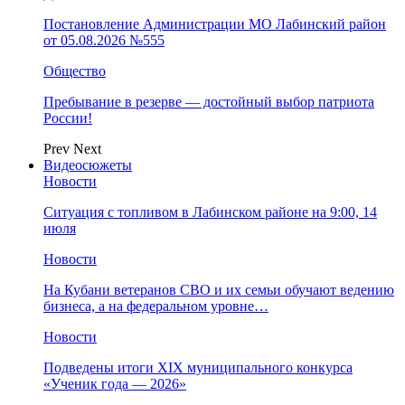
Постановление Администрации МО Лабинский район
от 05.08.2026 №555
Общество
Пребывание в резерве — достойный выбор патриота
России!
Prev
Next
Видеосюжеты
Новости
Ситуация с топливом в Лабинском районе на 9:00, 14
июля
Новости
На Кубани ветеранов СВО и их семьи обучают ведению
бизнеса, а на федеральном уровне…
Новости
Подведены итоги XIX муниципального конкурса
«Ученик года — 2026»