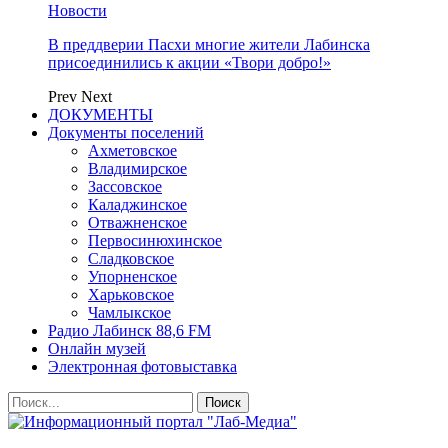
Новости
В преддверии Пасхи многие жители Лабинска
присоединились к акции «Твори добро!»
Prev
Next
ДОКУМЕНТЫ
Документы поселений
Ахметовское
Владимирское
Зассовское
Каладжинское
Отважненское
Первосинюхинское
Сладковское
Упорненское
Харьковское
Чамлыкское
Радио Лабинск 88,6 FM
Онлайн музей
Электронная фотовыставка