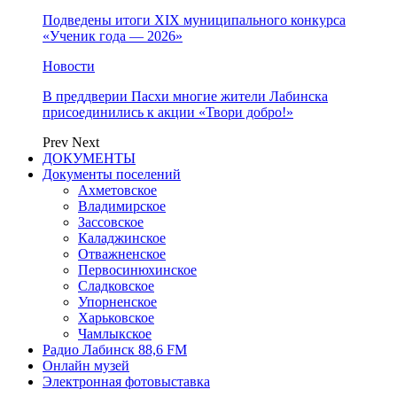
Подведены итоги XIX муниципального конкурса
«Ученик года — 2026»
Новости
В преддверии Пасхи многие жители Лабинска
присоединились к акции «Твори добро!»
Prev
Next
ДОКУМЕНТЫ
Документы поселений
Ахметовское
Владимирское
Зассовское
Каладжинское
Отважненское
Первосинюхинское
Сладковское
Упорненское
Харьковское
Чамлыкское
Радио Лабинск 88,6 FM
Онлайн музей
Электронная фотовыставка