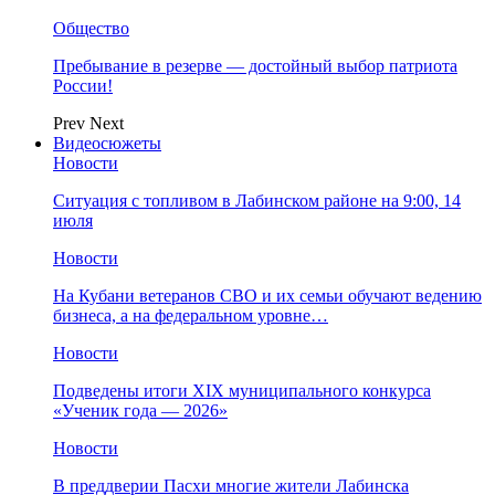
Общество
Пребывание в резерве — достойный выбор патриота
России!
Prev
Next
Видеосюжеты
Новости
Ситуация с топливом в Лабинском районе на 9:00, 14
июля
Новости
На Кубани ветеранов СВО и их семьи обучают ведению
бизнеса, а на федеральном уровне…
Новости
Подведены итоги XIX муниципального конкурса
«Ученик года — 2026»
Новости
В преддверии Пасхи многие жители Лабинска