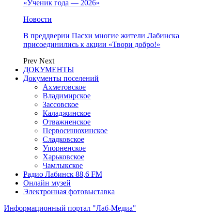
«Ученик года — 2026»
Новости
В преддверии Пасхи многие жители Лабинска
присоединились к акции «Твори добро!»
Prev
Next
ДОКУМЕНТЫ
Документы поселений
Ахметовское
Владимирское
Зассовское
Каладжинское
Отважненское
Первосинюхинское
Сладковское
Упорненское
Харьковское
Чамлыкское
Радио Лабинск 88,6 FM
Онлайн музей
Электронная фотовыставка
Информационный портал "Лаб-Медиа"