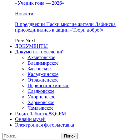
«Ученик года — 2026»
Новости
В преддверии Пасхи многие жители Лабинска
присоединились к акции «Твори добро!»
Prev
Next
ДОКУМЕНТЫ
Документы поселений
Ахметовское
Владимирское
Зассовское
Каладжинское
Отважненское
Первосинюхинское
Сладковское
Упорненское
Харьковское
Чамлыкское
Радио Лабинск 88,6 FM
Онлайн музей
Электронная фотовыставка