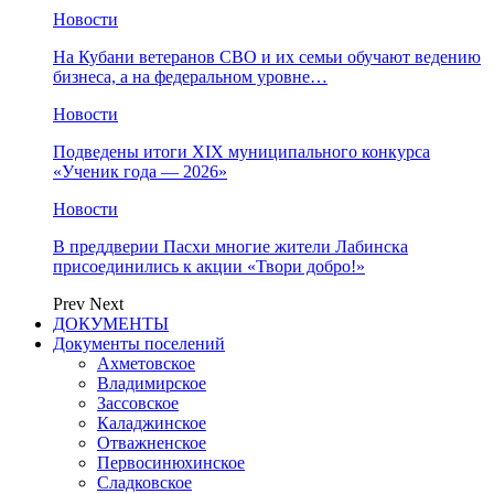
Новости
На Кубани ветеранов СВО и их семьи обучают ведению
бизнеса, а на федеральном уровне…
Новости
Подведены итоги XIX муниципального конкурса
«Ученик года — 2026»
Новости
В преддверии Пасхи многие жители Лабинска
присоединились к акции «Твори добро!»
Prev
Next
ДОКУМЕНТЫ
Документы поселений
Ахметовское
Владимирское
Зассовское
Каладжинское
Отважненское
Первосинюхинское
Сладковское