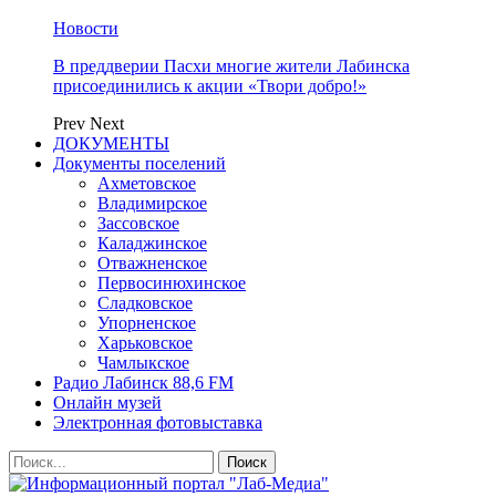
Новости
В преддверии Пасхи многие жители Лабинска
присоединились к акции «Твори добро!»
Prev
Next
ДОКУМЕНТЫ
Документы поселений
Ахметовское
Владимирское
Зассовское
Каладжинское
Отважненское
Первосинюхинское
Сладковское
Упорненское
Харьковское
Чамлыкское
Радио Лабинск 88,6 FM
Онлайн музей
Электронная фотовыставка