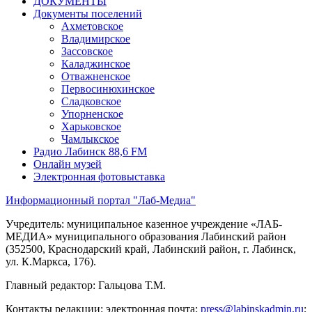
ДОКУМЕНТЫ
Документы поселений
Ахметовское
Владимирское
Зассовское
Каладжинское
Отважненское
Первосинюхинское
Сладковское
Упорненское
Харьковское
Чамлыкское
Радио Лабинск 88,6 FM
Онлайн музей
Электронная фотовыставка
Информационный портал "Лаб-Медиа"
Учредитель: муниципальное казенное учреждение «ЛАБ-
МЕДИА» муниципального образования Лабинский район
(352500, Краснодарский край, Лабинский район, г. Лабинск,
ул. К.Маркса, 176).
Главный редактор: Гальцова Т.М.
Контакты редакции: электронная почта:
press@labinskadmin.ru
;