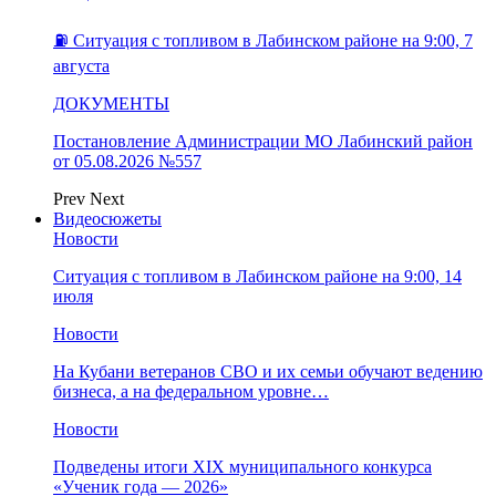
⛽️ Ситуация с топливом в Лабинском районе на 9:00, 7
августа
ДОКУМЕНТЫ
Постановление Администрации МО Лабинский район
от 05.08.2026 №557
Prev
Next
Видеосюжеты
Новости
Ситуация с топливом в Лабинском районе на 9:00, 14
июля
Новости
На Кубани ветеранов СВО и их семьи обучают ведению
бизнеса, а на федеральном уровне…
Новости
Подведены итоги XIX муниципального конкурса
«Ученик года — 2026»