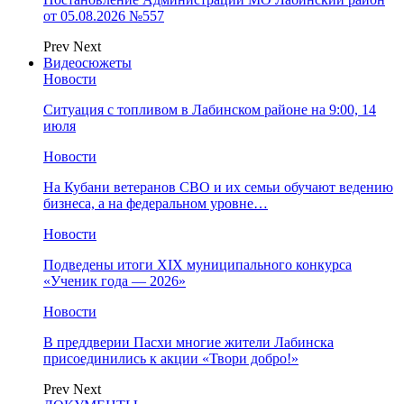
от 05.08.2026 №557
Prev
Next
Видеосюжеты
Новости
Ситуация с топливом в Лабинском районе на 9:00, 14
июля
Новости
На Кубани ветеранов СВО и их семьи обучают ведению
бизнеса, а на федеральном уровне…
Новости
Подведены итоги XIX муниципального конкурса
«Ученик года — 2026»
Новости
В преддверии Пасхи многие жители Лабинска
присоединились к акции «Твори добро!»
Prev
Next