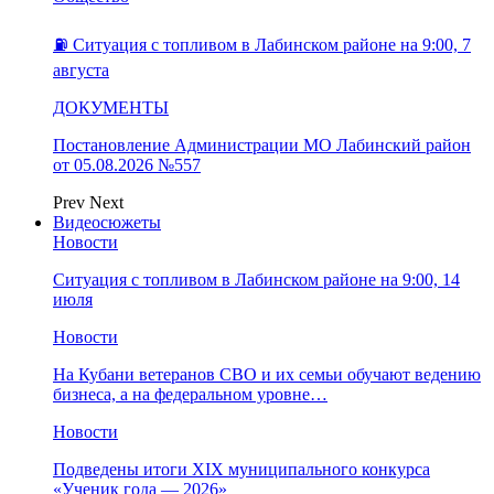
⛽️ Ситуация с топливом в Лабинском районе на 9:00, 7
августа
ДОКУМЕНТЫ
Постановление Администрации МО Лабинский район
от 05.08.2026 №557
Prev
Next
Видеосюжеты
Новости
Ситуация с топливом в Лабинском районе на 9:00, 14
июля
Новости
На Кубани ветеранов СВО и их семьи обучают ведению
бизнеса, а на федеральном уровне…
Новости
Подведены итоги XIX муниципального конкурса
«Ученик года — 2026»