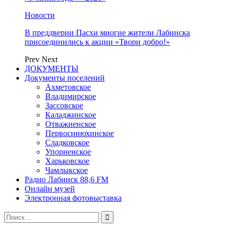
Новости
В преддверии Пасхи многие жители Лабинска
присоединились к акции «Твори добро!»
Prev
Next
ДОКУМЕНТЫ
Документы поселений
Ахметовское
Владимирское
Зассовское
Каладжинское
Отважненское
Первосинюхинское
Сладковское
Упорненское
Харьковское
Чамлыкское
Радио Лабинск 88,6 FM
Онлайн музей
Электронная фотовыставка