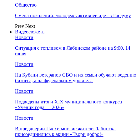
Общество
Смена поколений: молодежь активнее идет в Госдуму
Prev
Next
Видеосюжеты
Новости
Ситуация с топливом в Лабинском районе на 9:00, 14
июля
Новости
На Кубани ветеранов СВО и их семьи обучают ведению
бизнеса, а на федеральном уровне…
Новости
Подведены итоги XIX муниципального конкурса
«Ученик года — 2026»
Новости
В преддверии Пасхи многие жители Лабинска
присоединились к акции «Твори добро!»