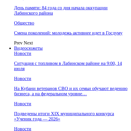
День памяти: 84 года со дня начала оккупации
Лабинского района
Общество
Смена поколений: молодежь активнее идет в Госдуму
Prev
Next
Видеосюжеты
Новости
Ситуация с топливом в Лабинском районе на 9:00, 14
июля
Новости
На Кубани ветеранов СВО и их семьи обучают ведению
бизнеса, а на федеральном уровне…
Новости
Подведены итоги XIX муниципального конкурса
«Ученик года — 2026»
Новости