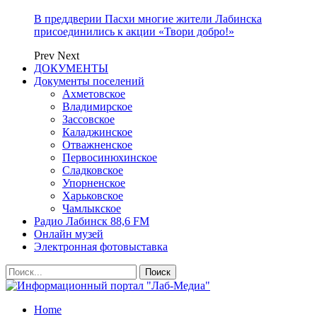
В преддверии Пасхи многие жители Лабинска
присоединились к акции «Твори добро!»
Prev
Next
ДОКУМЕНТЫ
Документы поселений
Ахметовское
Владимирское
Зассовское
Каладжинское
Отважненское
Первосинюхинское
Сладковское
Упорненское
Харьковское
Чамлыкское
Радио Лабинск 88,6 FM
Онлайн музей
Электронная фотовыставка
Home