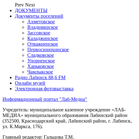
Prev
Next
ДОКУМЕНТЫ
Документы поселений
Ахметовское
Владимирское
Зассовское
Каладжинское
Отважненское
Первосинюхинское
Сладковское
Упорненское
Харьковское
Чамлыкское
Радио Лабинск 88,6 FM
Онлайн музей
Электронная фотовыставка
Информационный портал "Лаб-Медиа"
Учредитель: муниципальное казенное учреждение «ЛАБ-
МЕДИА» муниципального образования Лабинский район
(352500, Краснодарский край, Лабинский район, г. Лабинск,
ул. К.Маркса, 176).
Главный редактор: Гальцова Т.М.