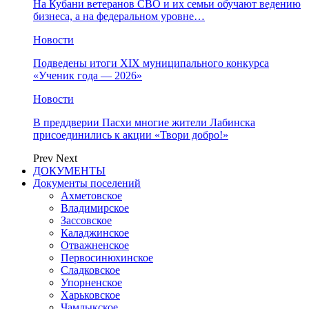
На Кубани ветеранов СВО и их семьи обучают ведению
бизнеса, а на федеральном уровне…
Новости
Подведены итоги XIX муниципального конкурса
«Ученик года — 2026»
Новости
В преддверии Пасхи многие жители Лабинска
присоединились к акции «Твори добро!»
Prev
Next
ДОКУМЕНТЫ
Документы поселений
Ахметовское
Владимирское
Зассовское
Каладжинское
Отважненское
Первосинюхинское
Сладковское
Упорненское
Харьковское
Чамлыкское