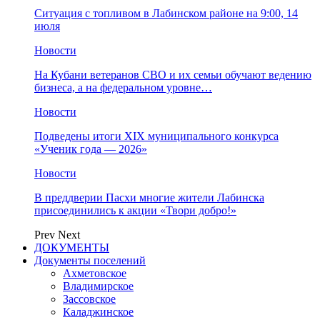
Ситуация с топливом в Лабинском районе на 9:00, 14
июля
Новости
На Кубани ветеранов СВО и их семьи обучают ведению
бизнеса, а на федеральном уровне…
Новости
Подведены итоги XIX муниципального конкурса
«Ученик года — 2026»
Новости
В преддверии Пасхи многие жители Лабинска
присоединились к акции «Твори добро!»
Prev
Next
ДОКУМЕНТЫ
Документы поселений
Ахметовское
Владимирское
Зассовское
Каладжинское