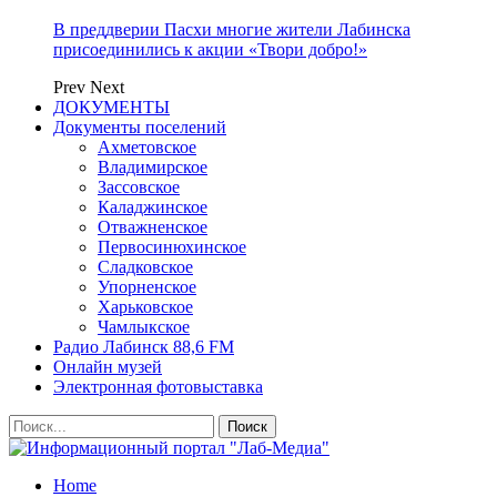
В преддверии Пасхи многие жители Лабинска
присоединились к акции «Твори добро!»
Prev
Next
ДОКУМЕНТЫ
Документы поселений
Ахметовское
Владимирское
Зассовское
Каладжинское
Отважненское
Первосинюхинское
Сладковское
Упорненское
Харьковское
Чамлыкское
Радио Лабинск 88,6 FM
Онлайн музей
Электронная фотовыставка
Home