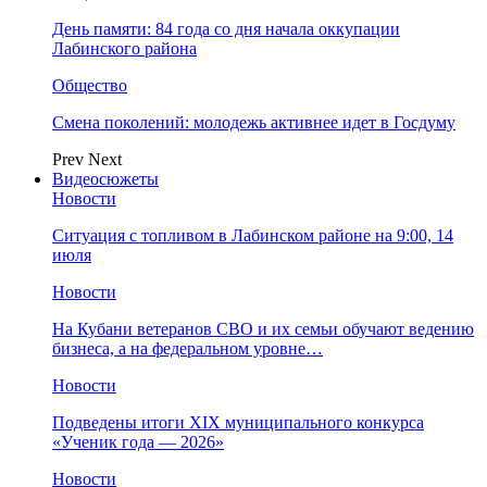
День памяти: 84 года со дня начала оккупации
Лабинского района
Общество
Смена поколений: молодежь активнее идет в Госдуму
Prev
Next
Видеосюжеты
Новости
Ситуация с топливом в Лабинском районе на 9:00, 14
июля
Новости
На Кубани ветеранов СВО и их семьи обучают ведению
бизнеса, а на федеральном уровне…
Новости
Подведены итоги XIX муниципального конкурса
«Ученик года — 2026»
Новости