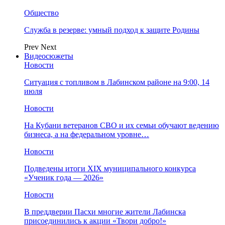
Общество
Служба в резерве: умный подход к защите Родины
Prev
Next
Видеосюжеты
Новости
Ситуация с топливом в Лабинском районе на 9:00, 14
июля
Новости
На Кубани ветеранов СВО и их семьи обучают ведению
бизнеса, а на федеральном уровне…
Новости
Подведены итоги XIX муниципального конкурса
«Ученик года — 2026»
Новости
В преддверии Пасхи многие жители Лабинска
присоединились к акции «Твори добро!»