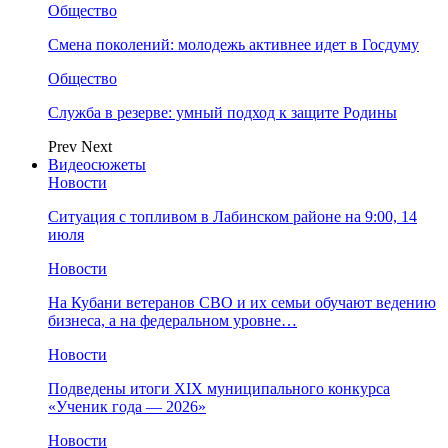
Общество
Смена поколений: молодежь активнее идет в Госдуму
Общество
Служба в резерве: умный подход к защите Родины
Prev
Next
Видеосюжеты
Новости
Ситуация с топливом в Лабинском районе на 9:00, 14
июля
Новости
На Кубани ветеранов СВО и их семьи обучают ведению
бизнеса, а на федеральном уровне…
Новости
Подведены итоги XIX муниципального конкурса
«Ученик года — 2026»
Новости