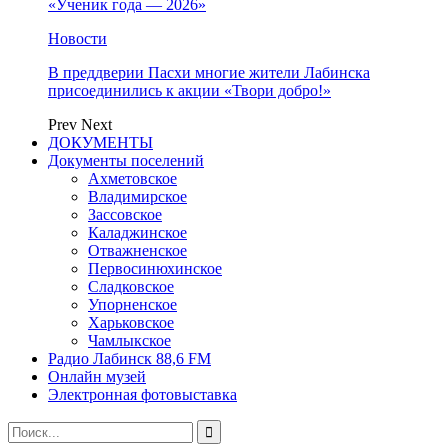
«Ученик года — 2026»
Новости
В преддверии Пасхи многие жители Лабинска
присоединились к акции «Твори добро!»
Prev
Next
ДОКУМЕНТЫ
Документы поселений
Ахметовское
Владимирское
Зассовское
Каладжинское
Отважненское
Первосинюхинское
Сладковское
Упорненское
Харьковское
Чамлыкское
Радио Лабинск 88,6 FM
Онлайн музей
Электронная фотовыставка