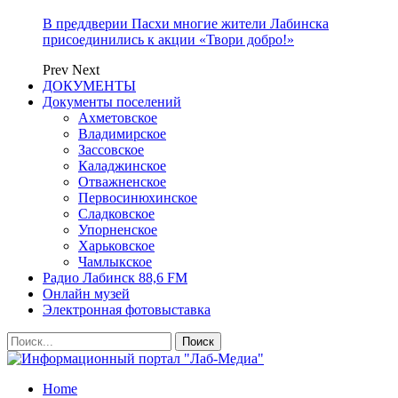
В преддверии Пасхи многие жители Лабинска
присоединились к акции «Твори добро!»
Prev
Next
ДОКУМЕНТЫ
Документы поселений
Ахметовское
Владимирское
Зассовское
Каладжинское
Отважненское
Первосинюхинское
Сладковское
Упорненское
Харьковское
Чамлыкское
Радио Лабинск 88,6 FM
Онлайн музей
Электронная фотовыставка
Home