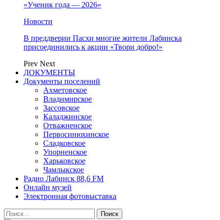
«Ученик года — 2026»
Новости
В преддверии Пасхи многие жители Лабинска
присоединились к акции «Твори добро!»
Prev
Next
ДОКУМЕНТЫ
Документы поселений
Ахметовское
Владимирское
Зассовское
Каладжинское
Отважненское
Первосинюхинское
Сладковское
Упорненское
Харьковское
Чамлыкское
Радио Лабинск 88,6 FM
Онлайн музей
Электронная фотовыставка