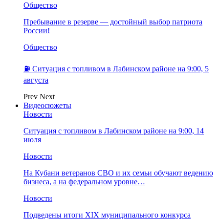
Общество
Пребывание в резерве — достойный выбор патриота
России!
Общество
⛽️ Ситуация с топливом в Лабинском районе на 9:00, 5
августа
Prev
Next
Видеосюжеты
Новости
Ситуация с топливом в Лабинском районе на 9:00, 14
июля
Новости
На Кубани ветеранов СВО и их семьи обучают ведению
бизнеса, а на федеральном уровне…
Новости
Подведены итоги XIX муниципального конкурса