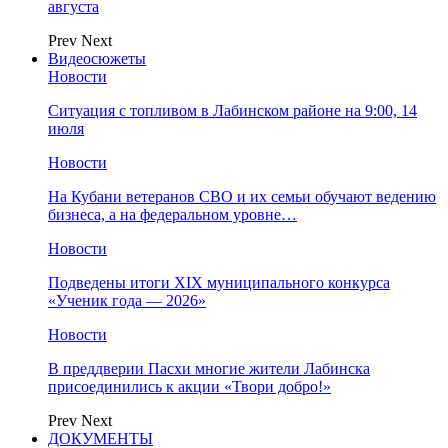
августа
Prev
Next
Видеосюжеты
Новости
Ситуация с топливом в Лабинском районе на 9:00, 14
июля
Новости
На Кубани ветеранов СВО и их семьи обучают ведению
бизнеса, а на федеральном уровне…
Новости
Подведены итоги XIX муниципального конкурса
«Ученик года — 2026»
Новости
В преддверии Пасхи многие жители Лабинска
присоединились к акции «Твори добро!»
Prev
Next
ДОКУМЕНТЫ