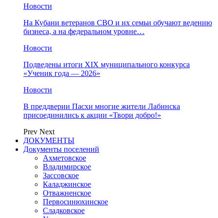
Новости
На Кубани ветеранов СВО и их семьи обучают ведению
бизнеса, а на федеральном уровне…
Новости
Подведены итоги XIX муниципального конкурса
«Ученик года — 2026»
Новости
В преддверии Пасхи многие жители Лабинска
присоединились к акции «Твори добро!»
Prev
Next
ДОКУМЕНТЫ
Документы поселений
Ахметовское
Владимирское
Зассовское
Каладжинское
Отважненское
Первосинюхинское
Сладковское