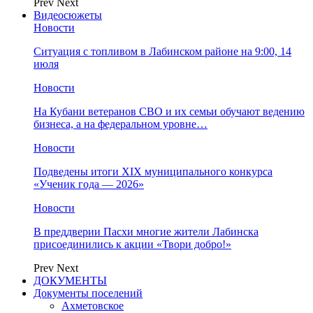
Prev
Next
Видеосюжеты
Новости
Ситуация с топливом в Лабинском районе на 9:00, 14
июля
Новости
На Кубани ветеранов СВО и их семьи обучают ведению
бизнеса, а на федеральном уровне…
Новости
Подведены итоги XIX муниципального конкурса
«Ученик года — 2026»
Новости
В преддверии Пасхи многие жители Лабинска
присоединились к акции «Твори добро!»
Prev
Next
ДОКУМЕНТЫ
Документы поселений
Ахметовское