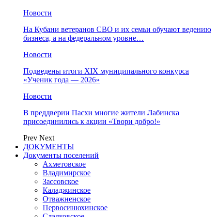
Новости
На Кубани ветеранов СВО и их семьи обучают ведению
бизнеса, а на федеральном уровне…
Новости
Подведены итоги XIX муниципального конкурса
«Ученик года — 2026»
Новости
В преддверии Пасхи многие жители Лабинска
присоединились к акции «Твори добро!»
Prev
Next
ДОКУМЕНТЫ
Документы поселений
Ахметовское
Владимирское
Зассовское
Каладжинское
Отважненское
Первосинюхинское
Сладковское