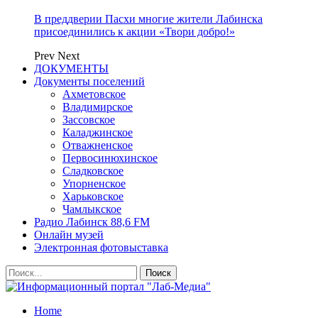
В преддверии Пасхи многие жители Лабинска
присоединились к акции «Твори добро!»
Prev
Next
ДОКУМЕНТЫ
Документы поселений
Ахметовское
Владимирское
Зассовское
Каладжинское
Отважненское
Первосинюхинское
Сладковское
Упорненское
Харьковское
Чамлыкское
Радио Лабинск 88,6 FM
Онлайн музей
Электронная фотовыставка
Home