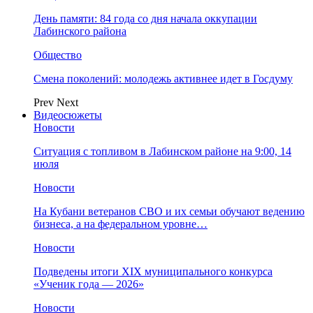
День памяти: 84 года со дня начала оккупации
Лабинского района
Общество
Смена поколений: молодежь активнее идет в Госдуму
Prev
Next
Видеосюжеты
Новости
Ситуация с топливом в Лабинском районе на 9:00, 14
июля
Новости
На Кубани ветеранов СВО и их семьи обучают ведению
бизнеса, а на федеральном уровне…
Новости
Подведены итоги XIX муниципального конкурса
«Ученик года — 2026»
Новости