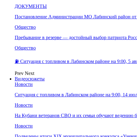
ДОКУМЕНТЫ
Постановление Администрации МО Лабинский район от 
Общество
Пребывание в резерве — достойный выбор патриота Рос
Общество
⛽️ Ситуация с топливом в Лабинском районе на 9:00, 5 ав
Prev
Next
Видеосюжеты
Новости
Ситуация с топливом в Лабинском районе на 9:00, 14 ию
Новости
На Кубани ветеранов СВО и их семьи обучают ведению б
Новости
Подведены итоги XIX муниципального конкурса «Учени