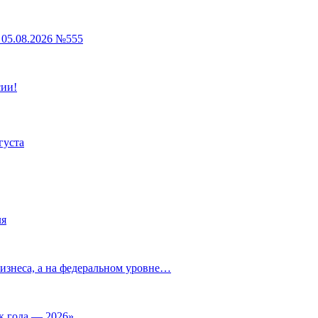
05.08.2026 №555
сии!
густа
ля
изнеса, а на федеральном уровне…
к года — 2026»