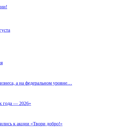
сии!
густа
ля
изнеса, а на федеральном уровне…
к года — 2026»
ились к акции «Твори добро!»