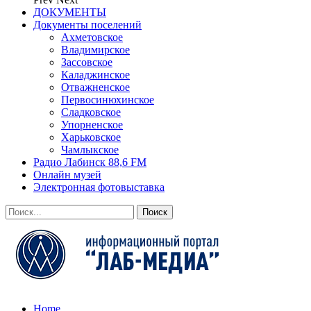
ДОКУМЕНТЫ
Документы поселений
Ахметовское
Владимирское
Зассовское
Каладжинское
Отважненское
Первосинюхинское
Сладковское
Упорненское
Харьковское
Чамлыкское
Радио Лабинск 88,6 FM
Онлайн музей
Электронная фотовыставка
Home