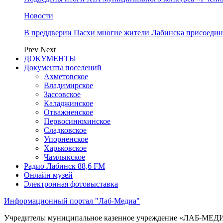
Новости
В преддверии Пасхи многие жители Лабинска присоедин
Prev
Next
ДОКУМЕНТЫ
Документы поселений
Ахметовское
Владимирское
Зассовское
Каладжинское
Отважненское
Первосинюхинское
Сладковское
Упорненское
Харьковское
Чамлыкское
Радио Лабинск 88,6 FM
Онлайн музей
Электронная фотовыставка
Информационный портал "Лаб-Медиа"
Учредитель: муниципальное казенное учреждение «ЛАБ-МЕДИА»