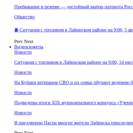
Пребывание в резерве — достойный выбор патриота Рос
Общество
⛽️ Ситуация с топливом в Лабинском районе на 9:00, 5 ав
Prev
Next
Видеосюжеты
Новости
Ситуация с топливом в Лабинском районе на 9:00, 14 ию
Новости
На Кубани ветеранов СВО и их семьи обучают ведению б
Новости
Подведены итоги XIX муниципального конкурса «Учени
Новости
В преддверии Пасхи многие жители Лабинска присоедин
Prev
Next