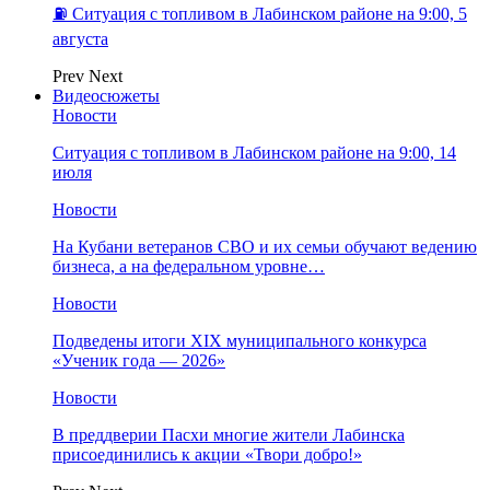
⛽️ Ситуация с топливом в Лабинском районе на 9:00, 5
августа
Prev
Next
Видеосюжеты
Новости
Ситуация с топливом в Лабинском районе на 9:00, 14
июля
Новости
На Кубани ветеранов СВО и их семьи обучают ведению
бизнеса, а на федеральном уровне…
Новости
Подведены итоги XIX муниципального конкурса
«Ученик года — 2026»
Новости
В преддверии Пасхи многие жители Лабинска
присоединились к акции «Твори добро!»