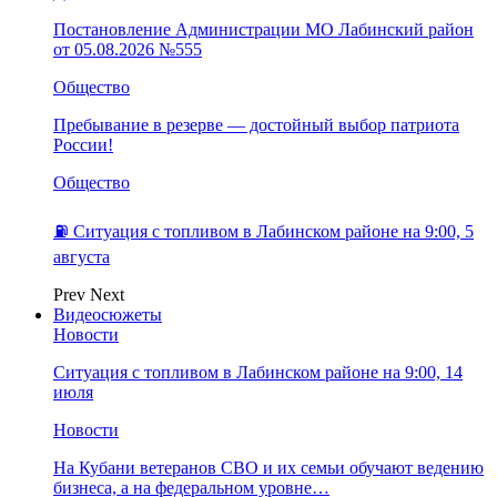
Постановление Администрации МО Лабинский район
от 05.08.2026 №555
Общество
Пребывание в резерве — достойный выбор патриота
России!
Общество
⛽️ Ситуация с топливом в Лабинском районе на 9:00, 5
августа
Prev
Next
Видеосюжеты
Новости
Ситуация с топливом в Лабинском районе на 9:00, 14
июля
Новости
На Кубани ветеранов СВО и их семьи обучают ведению
бизнеса, а на федеральном уровне…