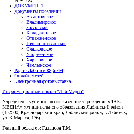
Prev
Next
ДОКУМЕНТЫ
Документы поселений
Ахметовское
Владимирское
Зассовское
Каладжинское
Отважненское
Первосинюхинское
Сладковское
Упорненское
Харьковское
Чамлыкское
Радио Лабинск 88,6 FM
Онлайн музей
Электронная фотовыставка
Информационный портал "Лаб-Медиа"
Учредитель: муниципальное казенное учреждение «ЛАБ-
МЕДИА» муниципального образования Лабинский район
(352500, Краснодарский край, Лабинский район, г. Лабинск,
ул. К.Маркса, 176).
Главный редактор: Гальцова Т.М.