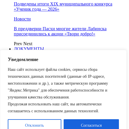
Подведены итоги XIX муниципального конкурса
«Ученик года — 2026»
Новости
В преддверии Пасхи многие жители Лабинска
присоединились к акции «Твори добро!»
Prev
Next
ДОКУМЕНТЫ
Документы поселений
Уведомление
Ахметовское
Владимирское
Зассовское
Наш сайт использует файлы cookies, сервисы сбора
Каладжинское
технических данных посетителей (данные об IP-адресе,
Отважненское
местоположении и др.), а также метрическую программу
Первосинюхинское
Сладковское
"Яндекс.Метрика" для обеспечения работоспособности и
Упорненское
улучшения качества обслуживания.
Харьковское
Продолжая использовать наш сайт, вы автоматически
Чамлыкское
Радио Лабинск 88,6 FM
соглашаетесь с использованием данных технологий.
Онлайн музей
Электронная фотовыставка
Отклонить
Согласиться