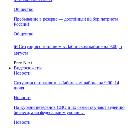
Общество
Пребывание в резерве — достойный выбор патриота
России!
Общество
⛽️ Ситуация с топливом в Лабинском районе на 9:00, 5
августа
Prev
Next
Видеосюжеты
Новости
Ситуация с топливом в Лабинском районе на 9:00, 14
июля
Новости
На Кубани ветеранов СВО и их семьи обучают ведению
бизнеса, а на федеральном уровне…
Новости