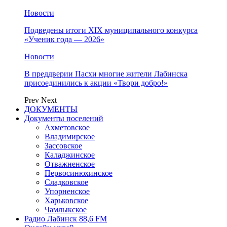
Новости
Подведены итоги XIX муниципального конкурса
«Ученик года — 2026»
Новости
В преддверии Пасхи многие жители Лабинска
присоединились к акции «Твори добро!»
Prev
Next
ДОКУМЕНТЫ
Документы поселений
Ахметовское
Владимирское
Зассовское
Каладжинское
Отважненское
Первосинюхинское
Сладковское
Упорненское
Харьковское
Чамлыкское
Радио Лабинск 88,6 FM