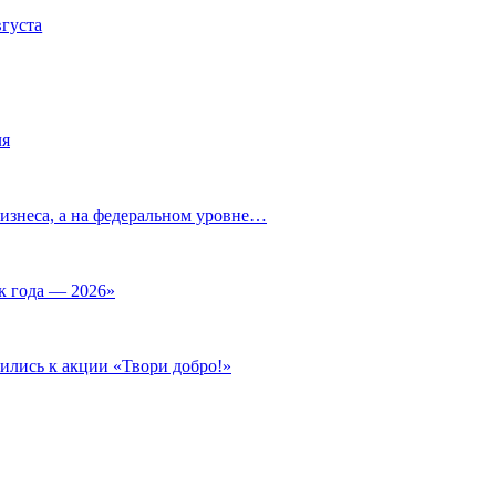
вгуста
ля
изнеса, а на федеральном уровне…
к года — 2026»
ились к акции «Твори добро!»