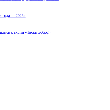
к года — 2026»
ились к акции «Твори добро!»