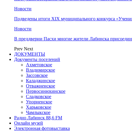
Новости
Подведены итоги XIX муниципального конкурса «Учени
Новости
В преддверии Пасхи многие жители Лабинска присоедин
Prev
Next
ДОКУМЕНТЫ
Документы поселений
Ахметовское
Владимирское
Зассовское
Каладжинское
Отважненское
Первосинюхинское
Сладковское
Упорненское
Харьковское
Чамлыкское
Радио Лабинск 88,6 FM
Онлайн музей
Электронная фотовыставка