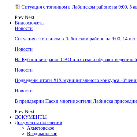
Ситуация с топливом в Лабинском районе на 9:00, 5 а
Prev
Next
Видеосюжеты
Новости
Ситуация с топливом в Лабинском районе на 9:00, 14 ию
Новости
На Кубани ветеранов СВО и их семьи обучают ведению б
Новости
Подведены итоги XIX муниципального конкурса «Учени
Новости
В преддверии Пасхи многие жители Лабинска присоедин
Prev
Next
ДОКУМЕНТЫ
Документы поселений
Ахметовское
Владимирское