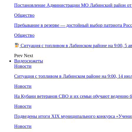
Постановление Администрации МО Лабинский район от 
Общество
Пребывание в резерве — достойный выбор патриота Рос
Общество
Ситуация с топливом в Лабинском районе на 9:00, 5 а
Prev
Next
Видеосюжеты
Новости
Ситуация с топливом в Лабинском районе на 9:00, 14 ию
Новости
На Кубани ветеранов СВО и их семьи обучают ведению б
Новости
Подведены итоги XIX муниципального конкурса «Учени
Новости