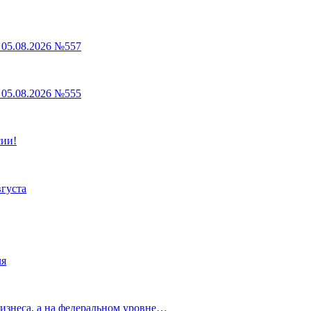
05.08.2026 №557
05.08.2026 №555
сии!
вгуста
ля
изнеса, а на федеральном уровне…