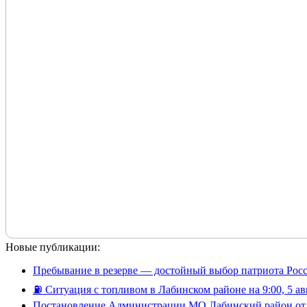
Новые публикации:
Пребывание в резерве — достойный выбор патриота Рос
⛽️ Ситуация с топливом в Лабинском районе на 9:00, 5 ав
Постановление Администрации МО Лабинский район от 