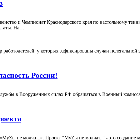
в
енство и Чемпионат Краснодарского края по настольному тенни
льтаты. На…
р работодателей, у которых зафиксированы случаи нелегальной з
пасность России!
 службы в Вооруженных силах РФ обращаться в Военный комисс
роекта
МуZы не молчат..». Проект "МуZы не молчат.." - это создание