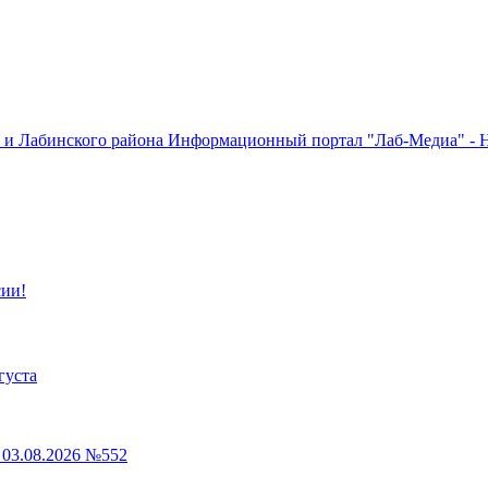
Информационный портал "Лаб-Медиа" - Н
сии!
густа
03.08.2026 №552