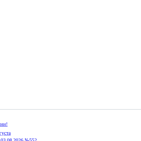
сии!
густа
03.08.2026 №552