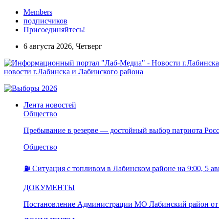
Members
подписчиков
Присоединяйтесь!
6 августа 2026, Четверг
новости г.Лабинска и Лабинского района
Лента новостей
Общество
Пребывание в резерве — достойный выбор патриота Рос
Общество
⛽️ Ситуация с топливом в Лабинском районе на 9:00, 5 ав
ДОКУМЕНТЫ
Постановление Администрации МО Лабинский район от 