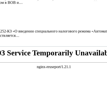
змом в ВОВ и…
№ 5252-КЗ «О введении специального налогового режима «Автом
ествляется…