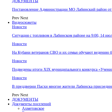
ДОКУМЕНТЫ
Постановление Администрации МО Лабинский район от 
Prev
Next
Видеосюжеты
Новости
Ситуация с топливом в Лабинском районе на 9:00, 14 ию
Новости
На Кубани ветеранов СВО и их семьи обучают ведению б
Новости
Подведены итоги XIX муниципального конкурса «Учени
Новости
В преддверии Пасхи многие жители Лабинска присоедин
Prev
Next
ДОКУМЕНТЫ
Документы поселений
Ахметовское