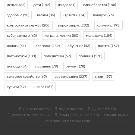
деньги
(66)
дети
(152)
дзюдо
(61)
единоборства
(158)
здоровье
(58)
казаки
(86)
карантин
(74)
конкурс
(76)
контрактная служба
(200)
коронавирус
(202)
криминал
(93)
кубаньэнерго
(60)
легкая атлетика
(80)
молодежь
(184)
налоги
(61)
налоговая
(239)
обучение
(53)
память
(167)
патриотизм
(133)
победители
(67)
полиция
(170)
помощь
(54)
праздник
(79)
ремонт
(78)
сельское хозяйство
(65)
соревнования
(237)
спорт
(97)
туризм
(87)
школа
(187)
Лента новостей
Видеосюжеты
ДОКУМЕНТЫ
Документы поселений
Радио Лабинск 88,6 FM
Онлайн музей
Электронная фотовыставка