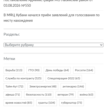
Постановление Администрации МО Лабинский район от
03.08.2026 №550
В МФЦ Кубани начался приём заявлений для голосования по
месту нахождения
Разделы:
Разделы:
Метки
Борьба
(113)
ГТО
(90)
День победы
(64)
Россети
(164)
Служба по контракту
(525)
Спецоперация-2022
(65)
Тайм-Аут
(72)
Электроэнергия
(48)
антинарко
(146)
афиша
(71)
безопасность
(110)
ветеран
(79)
война
(63)
время новостей
(85)
гранты
(104)
губернатор
(75)